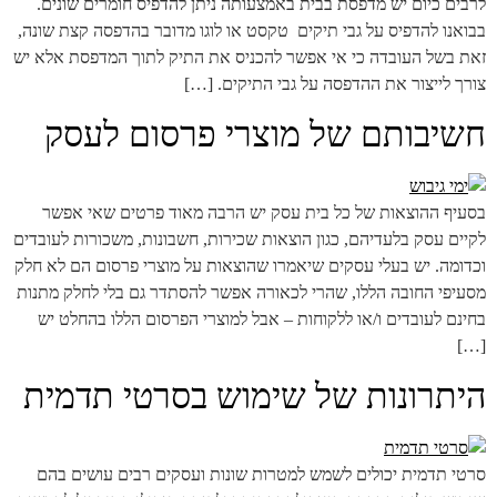
לרבים כיום יש מדפסת בבית באמצעותה ניתן להדפיס חומרים שונים.
בבואנו להדפיס על גבי תיקים טקסט או לוגו מדובר בהדפסה קצת שונה,
זאת בשל העובדה כי אי אפשר להכניס את התיק לתוך המדפסת אלא יש
צורך לייצור את ההדפסה על גבי התיקים. […]
חשיבותם של מוצרי פרסום לעסק
בסעיף ההוצאות של כל בית עסק יש הרבה מאוד פרטים שאי אפשר
לקיים עסק בלעדיהם, כגון הוצאות שכירות, חשבונות, משכורות לעובדים
וכדומה. יש בעלי עסקים שיאמרו שהוצאות על מוצרי פרסום הם לא חלק
מסעיפי החובה הללו, שהרי לכאורה אפשר להסתדר גם בלי לחלק מתנות
בחינם לעובדים ו/או ללקוחות – אבל למוצרי הפרסום הללו בהחלט יש
[…]
היתרונות של שימוש בסרטי תדמית
סרטי תדמית יכולים לשמש למטרות שונות ועסקים רבים עושים בהם