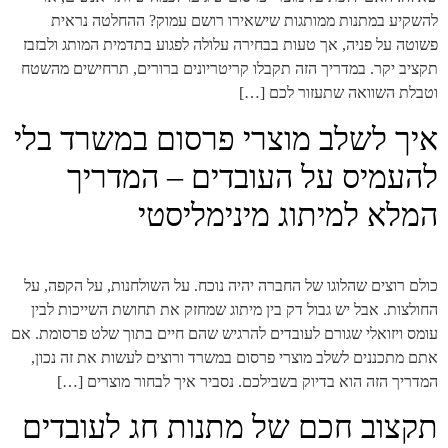
להשקיע במתנות ממותגות שישאירו רושם עמוק? ההחלטה נראית
פשוטה על פניה, אך טעות בבחירה עלולה לפגוע בתדמית המותג ולבזבז
תקציב יקר. במדריך הזה תקבלו קריטריונים ברורים, תרחישים מהשטח
וטבלת השוואה שתעזור לכם […]
איך לשלב מוצרי פרסום במשרד בלי
להעמיס על העובדים – המדריך
המלא למיתוג מינימליסטי
כולם רוצים שהלוגו של החברה יהיה נוכח. על השולחנות, על הקפה, על
החולצות. אבל יש גבול דק בין מיתוג שמחזק את תחושת השייכות לבין
עומס ויזואלי שגורם לעובדים להרגיש שהם חיים בתוך שלט פרסומת. אם
אתם מתכננים לשלב מוצרי פרסום במשרד ורוצים לעשות את זה נכון,
המדריך הזה הוא בדיוק בשבילכם. נסביר איך לבחור מוצרים […]
תקצוב חכם של מתנות חג לעובדים