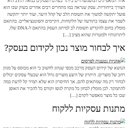
אחד המאפיינים המשמעותיים ביותר בעולם העסקים במאה ה-21 הוא
הצורך בייחודיות. עסק שנראה כמו מתחרים רבים אחרים בשוק שבו הוא
פועל יתקשה למשוך את תשומת הלב של קהל היעד, ועוד יותר יתקשה
לשמר את עצמו בתודעה של הלקוחות, הקיימים והפוטנציאליים. בהתאם
מומלץ בחום להקדיש תשומת לב למיתוג העסק בהתאם ל-DNA שלו,
ליתרונותיו ולמטרות שהוא מציב […]
איך לבחור מוצר נכון לקידום בעסק?
הנושא של קידום העסק מרכב מכפי שנהוג לחשוב כי הוא מבוסס על מגוון
רחב של מוצרים. היתרון של היצע מוצרים גדול הוא שבעלי עסקים יכולים
לבחור רק מה שמתאים להם, אך החיסרון הוא שלא תמיד קל לדעת במה
להתמקד. לכן מומלץ לבחון כל מקרה לגופו וקודם כל להכיר את האופן
שבו כל מוצר מאפשר לקדם […]
מתנות עסקיות ללקוח