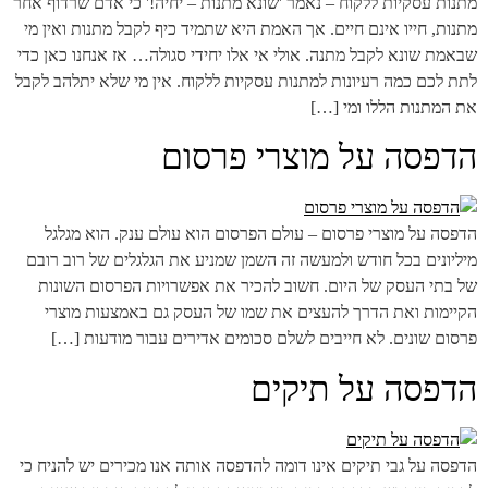
מתנות עסקיות ללקוח – נאמר 'שונא מתנות – יחיה!' כי אדם שרדוף אחר
מתנות, חייו אינם חיים. אך האמת היא שתמיד כיף לקבל מתנות ואין מי
שבאמת שונא לקבל מתנה. אולי אי אלו יחידי סגולה… אז אנחנו כאן כדי
לתת לכם כמה רעיונות למתנות עסקיות ללקוח. אין מי שלא יתלהב לקבל
את המתנות הללו ומי […]
הדפסה על מוצרי פרסום
הדפסה על מוצרי פרסום – עולם הפרסום הוא עולם ענק. הוא מגלגל
מיליונים בכל חודש ולמעשה זה השמן שמניע את הגלגלים של רוב רובם
של בתי העסק של היום. חשוב להכיר את אפשרויות הפרסום השונות
הקיימות ואת הדרך להעצים את שמו של העסק גם באמצעות מוצרי
פרסום שונים. לא חייבים לשלם סכומים אדירים עבור מודעות […]
הדפסה על תיקים
הדפסה על גבי תיקים אינו דומה להדפסה אותה אנו מכירים יש להניח כי