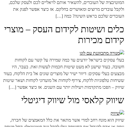
המוטיבציה של העובדים, להשאיר אותם לויאליים לכם ולעסק שלכם,
ולקבל עובדים מרוצים ומאושרים בחלקם. אז כיצד אפשר לפנק את
העובדים שלכם בראש השינה? כמה […]
כלים ושיטות לקידום העסק – מוצרי
קידום מכירות
בעלי עסקים בישראל יודעים עד כמה שמירה על קשר עם לקוחות
חשובה, בעוד שישנן לא מעט שיטות חכמות לעשות זאת. בעבר, היו
מבצעים בעלי עסקים: דיוור ישיר של מוצרים שונים אל בית הלקוח, בעוד
ששיחות טלפוניות ללקוח, צירוף לקוחות אל מועדוני לקוחות ושאר שיטות
שיווק – הפכו מתקדמות ויעילות יותר עם השנים. אז כיצד אפשר […]
שיווק קלאסי מול שיווק דיגיטלי
שיווק הוא מונח רחב למדי אשר מתאר את כלל המאמצים של חברה,
עסק או אדם להגדיל את החשיפה שלו לקהל יעד פוטנציאלי; החל מעסק