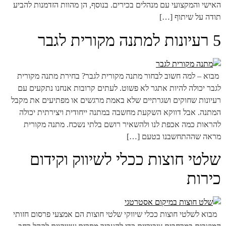
האישי והמקצועי עם מנהלים בכירים. בנוסף, הן מהוות הזדמנות להביע
תודה על שיתוף […]
5 רעיונות למתנה מקורית לגבר
​ ​מבוא – למה חשוב לבחור מתנה מקורית לגבר? בחירת מתנה מקורית
לגבר יכולה להיות אתגר לא פשוט. לעתים קרובות אנחנו נתקעים עם
רעיונות שחוקים ושגרתיים שלא באמת מרגשים או מפתיעים את מקבל
המתנה. אבל דווקא השקעת מחשבה במתנה ייחודית ויצירתית יכולה
להראות כמה אכפת לנו ולהשאיר רושם בלתי נשכח. מתנה מקורית
מראה שההתחשבנו בטעם […]
שלטי חוצות ככלי לשיווק וקידום
כירות
​ ​ מבוא לשלטי חוצות ככלי שיווקי שלטי חוצות הם אמצעי פרסום חזותי