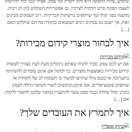
שימוש. עלות ההפקה היא זולה יחסית וכל עסק, אפילו קטן יכול להרשות
לעצמו הפקת סרט תדמית לצרכיו. גם אפשרויות השימוש בהן הן רבות,
מהצגה בפני קהל ועד שיתופים ברשתות חברתיות. רוב העסקים מבינים
זאת, אך ישנם גם עסקים רבים הנמצאים בנקודה בה הם שוקלים האם
[…]
איך לבחור מוצרי קידום מכירות?
אם יש לכם עסק, סביר להניח שאתם נתקלים מעת לעת בצורך לעשות
קידום מכירות באמצעות מוצרים. כך למשל אם אתם עומדים להשתתף
בתערוכה או בכנס גדול שתרצו למשוך בו תשומת לב של לקוחות או
שותפים פוטנציאליים; אם אתם מבקשים ליצור חשיפה גדולה לעסק
בקרב קהל שחלק נכבד ממנו עשוי להתעניין במוצר שלכם ולהפוך ללקוח;
אם […]
איך לתמרץ את העובדים שלך?