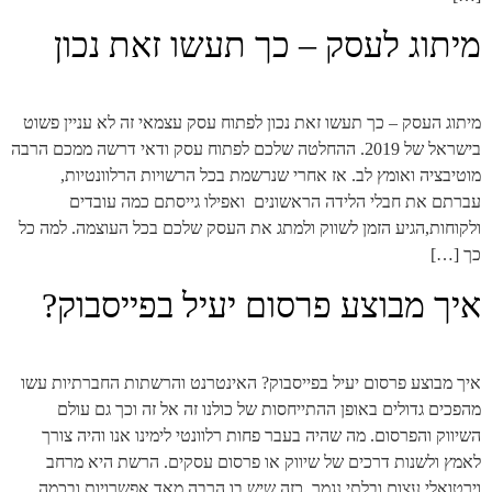
מיתוג לעסק – כך תעשו זאת נכון
מיתוג העסק – כך תעשו זאת נכון לפתוח עסק עצמאי זה לא עניין פשוט
בישראל של 2019. ההחלטה שלכם לפתוח עסק ודאי דרשה ממכם הרבה
מוטיבציה ואומץ לב. אז אחרי שנרשמת בכל הרשויות הרלוונטיות,
עברתם את חבלי הלידה הראשונים ואפילו גייסתם כמה עובדים
ולקוחות,הגיע הזמן לשווק ולמתג את העסק שלכם בכל העוצמה. למה כל
כך […]
איך מבוצע פרסום יעיל בפייסבוק?
איך מבוצע פרסום יעיל בפייסבוק? האינטרנט והרשתות החברתיות עשו
מהפכים גדולים באופן ההתייחסות של כולנו זה אל זה וכך גם עולם
השיווק והפרסום. מה שהיה בעבר פחות רלוונטי לימינו אנו והיה צורך
לאמץ ולשנות דרכים של שיווק או פרסום עסקים. הרשת היא מרחב
וירטואלי עצום ובלתי נגמר, כזה שיש בו הרבה מאד אפשרויות ובכמה