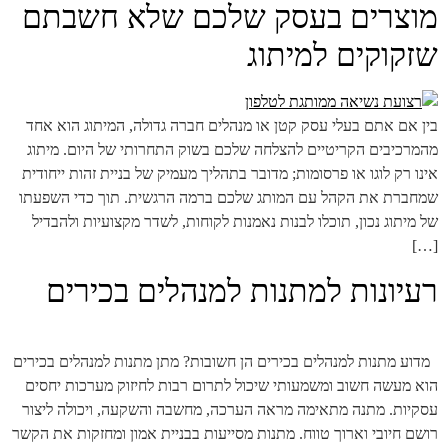
מוצרים בעסק שלכם שלא חשבתם
שזקוקים למיתוג
​בין אם אתם בעלי עסק קטן או מנהלים חברה גדולה, המיתוג הוא אחד
מהמרכיבים הקריטיים להצלחה שלכם בשוק התחרותי של היום. מיתוג
אינו רק לוגו או פרסומות; מדובר בתהליך מעמיק של בניית זהות ייחודית
שמחברת את הקהל עם המותג שלכם ברמה הרגשית. תוך כדי השפעתו
של מיתוג נכון, תוכלו לבנות נאמנות לקוחות, לשדר מקצועיות ולהבדיל
[…]
רעיונות למתנות למנהלים בכירים
​ ​ מדוע מתנות למנהלים בכירים הן חשובות? מתן מתנות למנהלים בכירים
הוא מעשה חשוב ומשמעותי שיכול לתרום רבות לחיזוק מערכות יחסים
עסקיות. מתנה מתאימה מראה הערכה, מחשבה והשקעה, ויכולה ליצור
רושם חיובי וארוך טווח. מתנות מסייעות בבניית אמון ומחזקות את הקשר