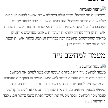
כשמגיעים חגי ישראל, תמיד עולה השאלה – מה אפשר לקנות לעובדות
שלנו שיהיה מיוחד ומשמח? הנה רעיונות שיעזרו לכם לבחור מתנות
שיהפכו כל חג לחגיגה אמיתית ועובדות מאושרות. מתנות אישיות מתנות
אישיות הן דרך נהדרת להראות לעובדות שאתם מעריכים אותן. הן
מראות שהקדשתם מחשבה רבה בבחירת המתנה. כוסות אישיות הכנת
כוסות עם שם העובדת או […]
מעמד למחשב נייד
​מעמד למחשב נייד הוא אביזר ארגונומי המאפשר למקם את המחשב
הנייד בגובה ובזווית הנוחים ביותר למשתמש. מעמד זה הופך את העבודה
על מחשב נייד לנוחה יותר ומסייע בשיפור תנוחת הגוף בעת העבודה.
שימוש במעמד מתאים מפחית את הצורך להתכופף או להישען קדימה
לעבר מסך המחשב, ובכך מקטין את הסיכון לפתח כאבי צוואר וגב. מלבד
היתרונות […]