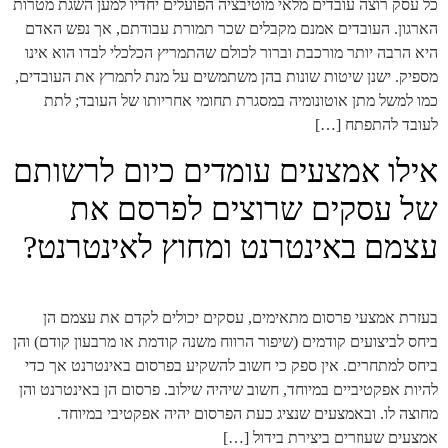
כל עסק רוצה עובדים מלאי מוטיבציה הפועלים יחדיו למען השגת מטרות
הארגון. העובדים אמנם מקבלים שכר תמורת עבודתם, אך נפש האדם
היא הרבה יותר מורכבת וברור לכולם שהתמריץ הכלכלי לבדו הוא אינו
מספיק. ישנן שיטות שונות בהן משתמשים על מנת לתמרץ את העובדים,
כמו למשל מתן אוטונומיה במסגרת תחומי אחריותו של העובד; לתת
לעובד להתפתח […]
אילו אמצעים עומדים כיום לרשותם
של עסקים שרוצים לפרסם את
עצמם באינטרנט ומחוץ לאינטרנט?
בעזרת אמצעי פרסום מתאימים, עסקים יכולים לקדם את עצמם הן
ביחס לביצועים קודמים (שיפור הרווח משנה קודמת או מרבעון קודם) והן
ביחס למתחרים. אין ספק כי חשוב להשקיע בפרסום באינטרנט אך כדי
להיות אפקטיביים במיוחד, חשוב שיהיה שילוב. פרסום הן באינטרנט והן
מחוצה לו. ובאמצעים שנציג כעת הפרסום יהיה אפקטיבי במיוחד.
אמצעים שעוזרים ביצירת בידול […]