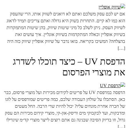
אם יש לכם עסק משלכם ואתם לא דואגים לשווק אותו, הרי שהעסק
הוא כמו לא קיים. התחרות בשוק היא גדולה ואתם צריכים תמיד לדאוג
לשיווק העסק. ניתן לשלב כל מיני שיטות שיווק, בהן שיטות המתמקדות
בשיווק אופליין וכאלה המתקדמות בשיווק אונליין. איך עושים זאת
בהצלחה? המשיכו בקריאה. בואו נדבר על שיווק אופליין שיווק כזה היה
[…]
הדפסת UV – כיצד תוכלו לשדרג
את מוצרי הפרסום
הדפסה במדפסת UV על פריטים לקידום מכירות ועל מוצרי פרסום, כבר
כאן. הסתכלו על שולחן העבודה שלכם, כמה פריטים שמודפסים על לוגו
של חברה אחרת מונחים עליו? יכול להיות שדי הרבה. החל מעטים
ומדבקות, ועד לבקבוקי מים ודיסק-און-קי, מוצרי קידום מכירות הם עסק
גדול, וזו בדיוק הסיבה שבגינה גם אתם רוצים לייצר מוצרי קד״מ שיגדילו
[…]