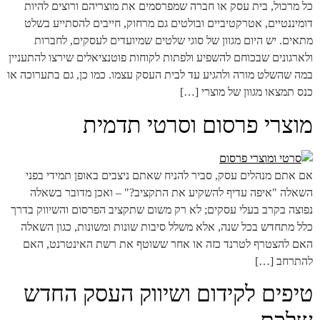
כל מרכול, בית עסק או חברה שמפרסמים את מוצריהם ורוצים להיות
דומיננטיים, אטרקטיביים ובולטים גם מרחוק, חייבים להסתייע בשלט
מתאים. יש היום מגוון של סוגי שלטים שמיועדים לעסקים, לחברות
ולארגונים שבכוחם להשפיע ולפתות לקוחות פוטנציאלים שירצו להתעניין
במה שהשלט מורה ולהגיע עד לבית העסק עצמו. כמו כן, גם בתערוכה או
כנס תמצאו מגוון של מוצרי […]
מוצרי פרסום וסרטי תדמית
אם אתם מנהלים עסק, סביר להניח שאתם ניצבים באופן תמידי בפני
השאלה "איפה עדיף להשקיע את התקציב?" – ואכן מדובר בשאלה
נפוצה בקרב בעלי עסקים; לא רק משום שתקציב הפרסום והשיווק בדרך
כלל מתחדש בכל שנה, אלא משלל סיבות שונות ומשונות, כגון השאלה
האם להצטרף לטרנד כזה או אחר ששוטף את רשת האינטרנט, האם
להתרחב […]
טיפים לקידום ושיווק העסק החדש