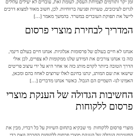
זמן יקר ותורמים לצמיחת העסק. לעומת זאת, עובדים לא יעילים עלולים
לגרום לעיכובים, טעויות ופגיעה ברווחיות. לכן, חשוב מאוד למצוא דרכים
לייעל את תפוקת העובדים במשרד. בהמשך מאמר […]
המדריך לבחירת מוצרי פרסום
אנחנו לא חיים בעולם של פרסומות אנלוגיות. אנחנו חיים בעולם דינמי,
כזה בו אנחנו צורכים את המידע שלנו ממקומות לא צפויים, לכן אולי
הדרך הטובה ביותר לקדם מותג כזה או אחר היא על ידי עיצוב פריטים
שישאו את שם המותג, ינתנו בחינם לאלו שרוצים לאחוז בהם ומכאן,
האמינו לנו- השמיים הם הגבול. כאשר אנחנו מדברים […]
החשיבות הגדולה של הענקת מוצרי
פרסום ללקוחות
מוצרי פרסום ללקוחות מי שבקיא בתחום השיווק על כל רבדיו, מבין את
החשיבות הגדולה של הענקת מוצרי פרסום ללקוחות החברה וזאת כדי