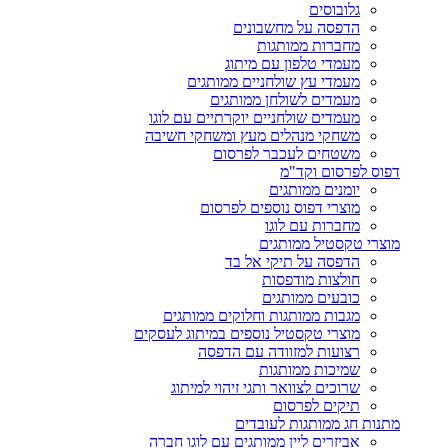
גלובוסים
הדפסה על מחשבונים
מחברות ממותגות
מעמדי טלפון עם מיתוג
מעמדי עץ שולחניים ממותגים
מעמדים לשולחן ממותגים
מעמדים שולחניים יוקרתיים עם לוגו
משחקי מנהלים מעץ ומשחקי חשיבה
משטחים לעכבר לפרסום
דפוס לפרסום וקד"מ
יומנים ממותגים
מוצרי דפוס נוספים לפרסום
מחברות עם לוגו
מוצרי טקסטיל ממותגים
הדפסה על תיקי אל בד
חולצות מודפסות
כובעים ממותגים
מגבות ממותגות וחלוקים ממותגים
מוצרי טקסטיל נוספים במיתוג לעסקים
רצועות למזוודה עם הדפסה
שמיכות ממותגות
שרוכים לצוואר ותגי זיהוי למיתוג
תיקים לפרסום
מתנות חג ממותגות לעובדים
אביזרים ליין ממותגים עם לוגו חברה