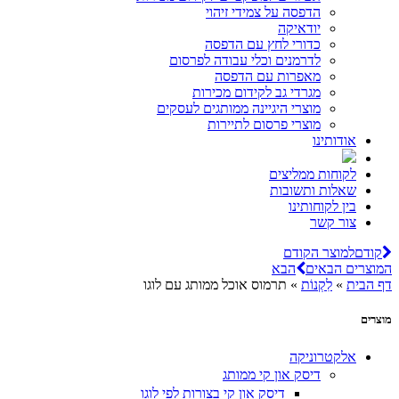
הדפסה על צמידי זיהוי
יודאיקה
כדורי לחץ עם הדפסה
לדרמנים וכלי עבודה לפרסום
מאפרות עם הדפסה
מגרדי גב לקידום מכירות
מוצרי היגיינה ממותגים לעסקים
מוצרי פרסום לתיירות
אודותינו
לקוחות ממליצים
שאלות ותשובות
בין לקוחותינו
צור קשר
קודם
למוצר הקודם
המוצרים הבאים
הבא
דף הבית
»
לִקְנוֹת
»
תרמוס אוכל ממותג עם לוגו
מוצרים
אלקטרוניקה
דיסק און קי ממותג
דיסק און קי בצורות לפי לוגו