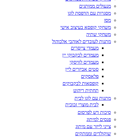
מנעולים ממותגים
מסגרות עם הדפסת לוגו
מסז
משחקי קופסא בעיצוב אישי
משחקי שתיה
מתנות לעובדים לאוהבי אלכוהול
מעמדי צייסרים
מעמדים לבקבוקי יין
מעמדים לוויסקי
סטים אביזרים ליין
פלאסקים
קופסאות לבקבוקים
תחתית ריהוט
מתנות עם לוגו לבית
לבית מוצרי זכוכית
סיכות דש לפרסום
פנסים למיתוג
צייני לייזר עם מיתוג
שוקולדים וממתקים