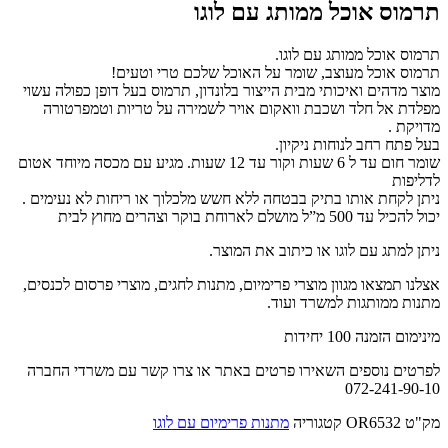
תרמוס אוכל ממותג עם לוגו
תרמוס אוכל ממותג עם לוגו.
תרמוס אוכל מעוצב, שומר על האוכל שלכם טרי וטעים!
מוצר מדהים ואיכותי מבית הייצור בלונדון, תרמוס בעל דופן כפולה עשוי
מפלדת אל חלד ושכבת וואקום אויר לשמירה על טריות וטמפרטורה
מדויקת .
בעל פתח רחב לנוחות ניקיון.
שומר חום עד ל 6 שעות וקור עד 12 שעות. מגיע עם מכסה מיוחד אטום
לדליפות
ניתן לקחת אותו בתיק בבטחה ללא חשש מלכלוך או ריחות לא נעימים .
יכול להכיל עד 500 מ”ל מושלם לארוחת בוקר וצהרים מחוץ לבית
ניתן למתג עם לוגו או כיתוב את המוצר.
אצלנו תמצאו מגוון מוצרי פרימיום, מתנות לחגים, מוצרי פרסום לכנסים,
מתנות ממותגות למשרד ועוד.
מינימום הזמנה 100 יחידות
לפרטים נוספים השאירו פרטים באתר או צרו קשר עם משרדי החברה
072-241-90-10
מק"ט
OR6532
קטגוריה
מתנות פרימיום עם לוגו