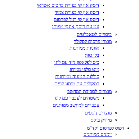
דיסק און קי בצורת כרטיס אשראי
דיסק און קי בצורת צמיד
דיסק און קי רגיל לפרסום
עט עם דיסק אונקי ממותג
כיסויים לטאבלטים
מוצרי פרסום לסלולר
אוזניות ממותגות
בלו טות
כיס לפלאפון נייד עם לוגו
מוט סלפי ממותג
סוללות הטענה ממותגות
רמקולים עם מיתוג לנייד
מוצרים לסביבת המחשב
משטחים לעכבר עם לוגו
עכברים למחשב ממותגים
מוצרים נוספים
מיוזיק בוקס
דפוס לפרסום וקד"מ
יומנים ממותגים