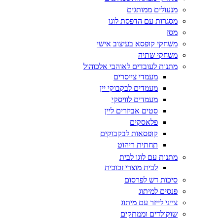
מנעולים ממותגים
מסגרות עם הדפסת לוגו
מסז
משחקי קופסא בעיצוב אישי
משחקי שתיה
מתנות לעובדים לאוהבי אלכוהול
מעמדי צייסרים
מעמדים לבקבוקי יין
מעמדים לוויסקי
סטים אביזרים ליין
פלאסקים
קופסאות לבקבוקים
תחתית ריהוט
מתנות עם לוגו לבית
לבית מוצרי זכוכית
סיכות דש לפרסום
פנסים למיתוג
צייני לייזר עם מיתוג
שוקולדים וממתקים