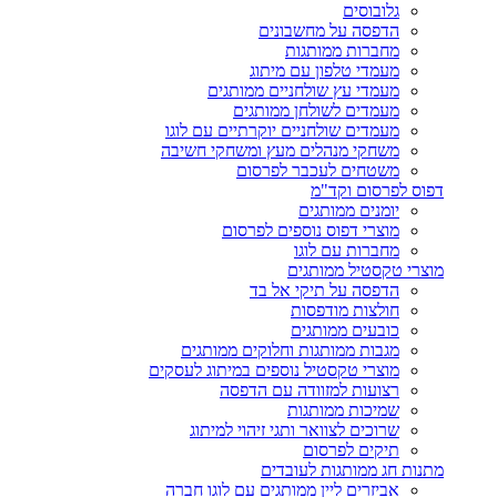
גלובוסים
הדפסה על מחשבונים
מחברות ממותגות
מעמדי טלפון עם מיתוג
מעמדי עץ שולחניים ממותגים
מעמדים לשולחן ממותגים
מעמדים שולחניים יוקרתיים עם לוגו
משחקי מנהלים מעץ ומשחקי חשיבה
משטחים לעכבר לפרסום
דפוס לפרסום וקד"מ
יומנים ממותגים
מוצרי דפוס נוספים לפרסום
מחברות עם לוגו
מוצרי טקסטיל ממותגים
הדפסה על תיקי אל בד
חולצות מודפסות
כובעים ממותגים
מגבות ממותגות וחלוקים ממותגים
מוצרי טקסטיל נוספים במיתוג לעסקים
רצועות למזוודה עם הדפסה
שמיכות ממותגות
שרוכים לצוואר ותגי זיהוי למיתוג
תיקים לפרסום
מתנות חג ממותגות לעובדים
אביזרים ליין ממותגים עם לוגו חברה