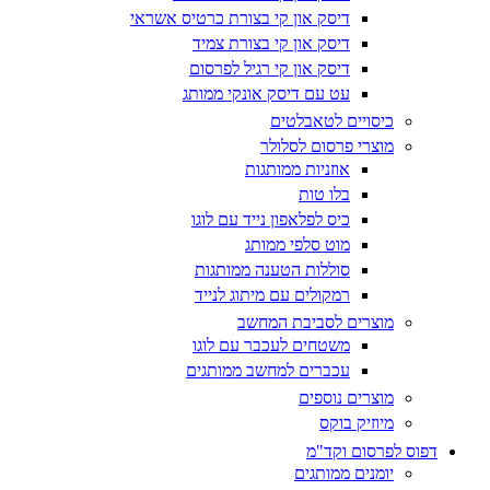
דיסק און קי בצורת כרטיס אשראי
דיסק און קי בצורת צמיד
דיסק און קי רגיל לפרסום
עט עם דיסק אונקי ממותג
כיסויים לטאבלטים
מוצרי פרסום לסלולר
אוזניות ממותגות
בלו טות
כיס לפלאפון נייד עם לוגו
מוט סלפי ממותג
סוללות הטענה ממותגות
רמקולים עם מיתוג לנייד
מוצרים לסביבת המחשב
משטחים לעכבר עם לוגו
עכברים למחשב ממותגים
מוצרים נוספים
מיוזיק בוקס
דפוס לפרסום וקד"מ
יומנים ממותגים