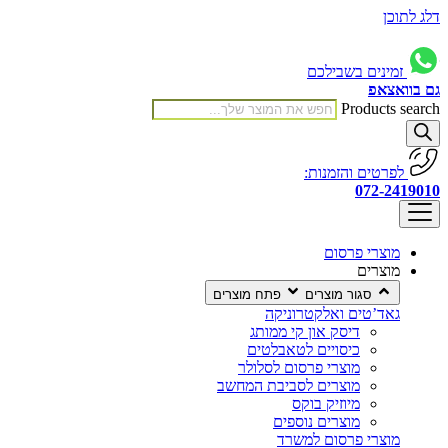
דלג לתוכן
זמינים בשבילכם
גם בוואצאפ
Products search
לפרטים והזמנות:
072-2419010
מוצרי פרסום
מוצרים
סגור מוצרים
פתח מוצרים
גאד’טים ואלקטרוניקה
דיסק און קי ממותג
כיסויים לטאבלטים
מוצרי פרסום לסלולר
מוצרים לסביבת המחשב
מיוזיק בוקס
מוצרים נוספים
מוצרי פרסום למשרד