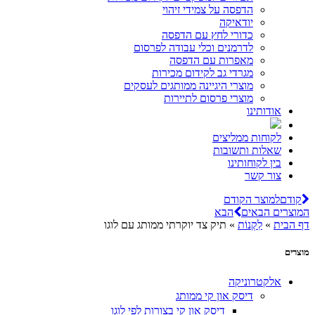
הדפסה על צמידי זיהוי
יודאיקה
כדורי לחץ עם הדפסה
לדרמנים וכלי עבודה לפרסום
מאפרות עם הדפסה
מגרדי גב לקידום מכירות
מוצרי היגיינה ממותגים לעסקים
מוצרי פרסום לתיירות
אודותינו
לקוחות ממליצים
שאלות ותשובות
בין לקוחותינו
צור קשר
קודם
למוצר הקודם
המוצרים הבאים
הבא
דף הבית
»
לִקְנוֹת
»
תיק צד יוקרתי ממותג עם לוגו
מוצרים
אלקטרוניקה
דיסק און קי ממותג
דיסק און קי בצורות לפי לוגו