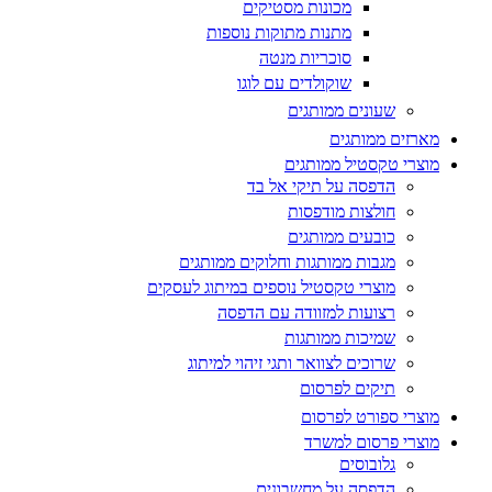
מכונות מסטיקים
מתנות מתוקות נוספות
סוכריות מנטה
שוקולדים עם לוגו
שעונים ממותגים
מארזים ממותגים
מוצרי טקסטיל ממותגים
הדפסה על תיקי אל בד
חולצות מודפסות
כובעים ממותגים
מגבות ממותגות וחלוקים ממותגים
מוצרי טקסטיל נוספים במיתוג לעסקים
רצועות למזוודה עם הדפסה
שמיכות ממותגות
שרוכים לצוואר ותגי זיהוי למיתוג
תיקים לפרסום
מוצרי ספורט לפרסום
מוצרי פרסום למשרד
גלובוסים
הדפסה על מחשבונים