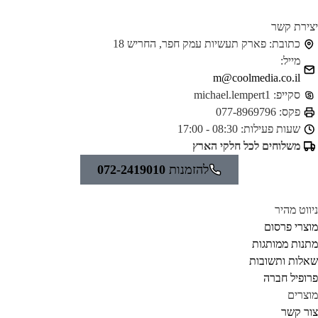
ירת קשר
כתובת:
פארק תעשיות עמק חפר, החריש 18
מייל:
m@coolmedia.co.il
סקייפ:
michael.lempert1
פקס:
077-8969796
שעות פעילות:
08:30 - 17:00
משלוחים לכל חלקי הארץ
להזמנות
072-2419010
ווט מהיר
צרי פרסום
נות ממותגות
לות ותשובות
ופיל חברה
צרים
ר קשר