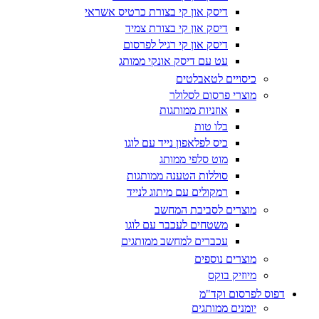
דיסק און קי בצורת כרטיס אשראי
דיסק און קי בצורת צמיד
דיסק און קי רגיל לפרסום
עט עם דיסק אונקי ממותג
כיסויים לטאבלטים
מוצרי פרסום לסלולר
אוזניות ממותגות
בלו טות
כיס לפלאפון נייד עם לוגו
מוט סלפי ממותג
סוללות הטענה ממותגות
רמקולים עם מיתוג לנייד
מוצרים לסביבת המחשב
משטחים לעכבר עם לוגו
עכברים למחשב ממותגים
מוצרים נוספים
מיוזיק בוקס
דפוס לפרסום וקד"מ
יומנים ממותגים