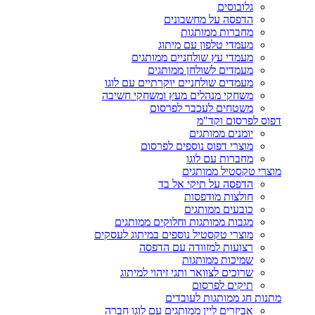
גלובוסים
הדפסה על מחשבונים
מחברות ממותגות
מעמדי טלפון עם מיתוג
מעמדי עץ שולחניים ממותגים
מעמדים לשולחן ממותגים
מעמדים שולחניים יוקרתיים עם לוגו
משחקי מנהלים מעץ ומשחקי חשיבה
משטחים לעכבר לפרסום
דפוס לפרסום וקד"מ
יומנים ממותגים
מוצרי דפוס נוספים לפרסום
מחברות עם לוגו
מוצרי טקסטיל ממותגים
הדפסה על תיקי אל בד
חולצות מודפסות
כובעים ממותגים
מגבות ממותגות וחלוקים ממותגים
מוצרי טקסטיל נוספים במיתוג לעסקים
רצועות למזוודה עם הדפסה
שמיכות ממותגות
שרוכים לצוואר ותגי זיהוי למיתוג
תיקים לפרסום
מתנות חג ממותגות לעובדים
אביזרים ליין ממותגים עם לוגו חברה