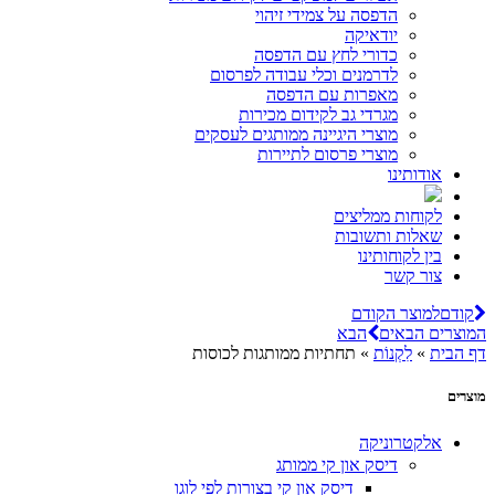
הדפסה על צמידי זיהוי
יודאיקה
כדורי לחץ עם הדפסה
לדרמנים וכלי עבודה לפרסום
מאפרות עם הדפסה
מגרדי גב לקידום מכירות
מוצרי היגיינה ממותגים לעסקים
מוצרי פרסום לתיירות
אודותינו
לקוחות ממליצים
שאלות ותשובות
בין לקוחותינו
צור קשר
קודם
למוצר הקודם
המוצרים הבאים
הבא
דף הבית
»
לִקְנוֹת
»
תחתיות ממותגות לכוסות
מוצרים
אלקטרוניקה
דיסק און קי ממותג
דיסק און קי בצורות לפי לוגו