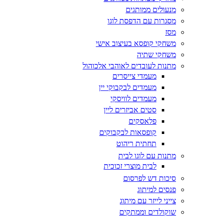
מנעולים ממותגים
מסגרות עם הדפסת לוגו
מסז
משחקי קופסא בעיצוב אישי
משחקי שתיה
מתנות לעובדים לאוהבי אלכוהול
מעמדי צייסרים
מעמדים לבקבוקי יין
מעמדים לוויסקי
סטים אביזרים ליין
פלאסקים
קופסאות לבקבוקים
תחתית ריהוט
מתנות עם לוגו לבית
לבית מוצרי זכוכית
סיכות דש לפרסום
פנסים למיתוג
צייני לייזר עם מיתוג
שוקולדים וממתקים