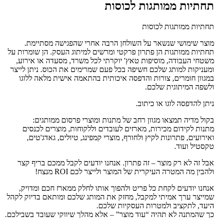
תחתיות ממותגות לכוסות
תחתיות ממותגות לכוסות
מוצר שימושי שנשאר על השולחן הרבה אחרי שהפגישה מסתיימת.
תחתיות ממותגות הן פתרון פרקטי ומרשים למיתוג העסק. הן שומרות על
משטחי העבודה, מוסיפות טאץ' יוקרתי לכל משרד, מסעדה או אירוע,
ומעניקות למותג שלכם חשיפה בכל פעם שמרימים את הכוס. ניתן לייצר
במגוון חומרים, צורות והדפסה איכותית בהתאמה אישית מלאה ללוגו
ולשפה המיתוגית שלכם.
ניתן להדפסה לוגו או כיתוב.
בקול מדיה תמצאו מגוון רחב של מתנות ומוצרי פרסום ממותגים:
מתנות לקידום מכירות, מארזים לעובדים וללקוחות, מוצרים לכנסים
ואירועים, פתרונות לקיץ ולחורף, מוצרי קמפינג, טיולים, גאדג'טים,
טקסטיל ועוד.
אבל זה לא רק מוצר – זה פתרון. אנחנו יודעים לקבל ממכם בריף קצר
ולהבין מה המטרה העיקרית של המוצר ולייצר לכם ROI מנצח!
אנחנו יודעים לקחת כל פריט ולהפוך אותו לחלק ממארז חכם ומדויק,
שמייצר ערך אמיתי למקבל, מחזק את המותג שלכם ומותאם בדיוק לקהל
היעד, לתקציב ולמטרות העסקיות שלכם.
כך שהמתנה לא תהיה “עוד מוצר” – אלא מהלך שיווקי שעובד בשבילכם.