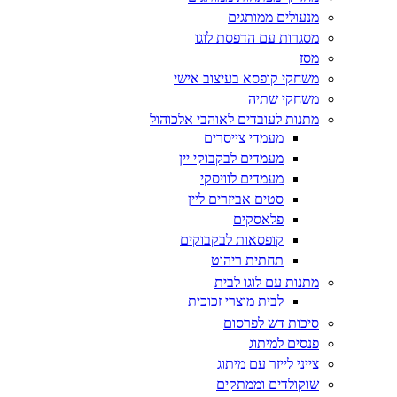
מנעולים ממותגים
מסגרות עם הדפסת לוגו
מסז
משחקי קופסא בעיצוב אישי
משחקי שתיה
מתנות לעובדים לאוהבי אלכוהול
מעמדי צייסרים
מעמדים לבקבוקי יין
מעמדים לוויסקי
סטים אביזרים ליין
פלאסקים
קופסאות לבקבוקים
תחתית ריהוט
מתנות עם לוגו לבית
לבית מוצרי זכוכית
סיכות דש לפרסום
פנסים למיתוג
צייני לייזר עם מיתוג
שוקולדים וממתקים