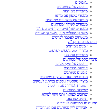
גלובוסים
הדפסה על מחשבונים
מחברות ממותגות
מעמדי טלפון עם מיתוג
מעמדי עץ שולחניים ממותגים
מעמדים לשולחן ממותגים
מעמדים שולחניים יוקרתיים עם לוגו
משחקי מנהלים מעץ ומשחקי חשיבה
משטחים לעכבר לפרסום
דפוס לפרסום וקד"מ
יומנים ממותגים
מוצרי דפוס נוספים לפרסום
מחברות עם לוגו
מוצרי טקסטיל ממותגים
הדפסה על תיקי אל בד
חולצות מודפסות
כובעים ממותגים
מגבות ממותגות וחלוקים ממותגים
מוצרי טקסטיל נוספים במיתוג לעסקים
רצועות למזוודה עם הדפסה
שמיכות ממותגות
שרוכים לצוואר ותגי זיהוי למיתוג
תיקים לפרסום
מתנות חג ממותגות לעובדים
אביזרים ליין ממותגים עם לוגו חברה