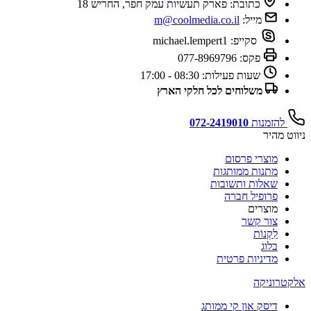
כתובת:
פארק תעשיות עמק חפר, החריש 18
מייל:
m@coolmedia.co.il
סקייפ:
michael.lempert1
פקס:
077-8969796
שעות פעילות:
08:30 - 17:00
משלוחים לכל חלקי הארץ
להזמנות
072-2419010
ניווט מהיר
מוצרי פרסום
מתנות ממותגות
שאלות ותשובות
פרופיל חברה
מוצרים
צור קשר
לִקְנוֹת
בלוג
מדיניות פרטית
אלקטרוניקה
דיסק און קי ממותג