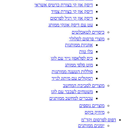
דיסק און קי בצורת כרטיס אשראי
דיסק און קי בצורת צמיד
דיסק און קי רגיל לפרסום
עט עם דיסק אונקי ממותג
כיסויים לטאבלטים
מוצרי פרסום לסלולר
אוזניות ממותגות
בלו טות
כיס לפלאפון נייד עם לוגו
מוט סלפי ממותג
סוללות הטענה ממותגות
רמקולים עם מיתוג לנייד
מוצרים לסביבת המחשב
משטחים לעכבר עם לוגו
עכברים למחשב ממותגים
מוצרים נוספים
מיוזיק בוקס
דפוס לפרסום וקד"מ
יומנים ממותגים