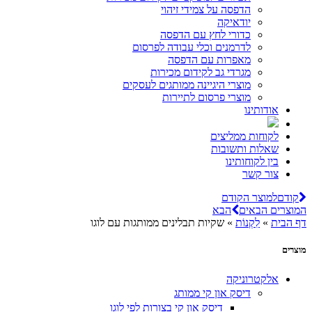
הדפסה על צמידי זיהוי
יודאיקה
כדורי לחץ עם הדפסה
לדרמנים וכלי עבודה לפרסום
מאפרות עם הדפסה
מגרדי גב לקידום מכירות
מוצרי היגיינה ממותגים לעסקים
מוצרי פרסום לתיירות
אודותינו
לקוחות ממליצים
שאלות ותשובות
בין לקוחותינו
צור קשר
קודם
למוצר הקודם
המוצרים הבאים
הבא
דף הבית
»
לִקְנוֹת
»
שקיות תבלינים ממותגות עם לוגו
מוצרים
אלקטרוניקה
דיסק און קי ממותג
דיסק און קי בצורות לפי לוגו