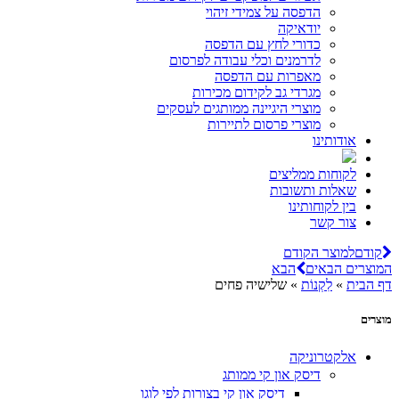
הדפסה על צמידי זיהוי
יודאיקה
כדורי לחץ עם הדפסה
לדרמנים וכלי עבודה לפרסום
מאפרות עם הדפסה
מגרדי גב לקידום מכירות
מוצרי היגיינה ממותגים לעסקים
מוצרי פרסום לתיירות
אודותינו
לקוחות ממליצים
שאלות ותשובות
בין לקוחותינו
צור קשר
קודם
למוצר הקודם
המוצרים הבאים
הבא
דף הבית
»
לִקְנוֹת
»
שלישיה פחים
מוצרים
אלקטרוניקה
דיסק און קי ממותג
דיסק און קי בצורות לפי לוגו