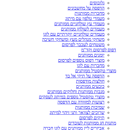
גלובוסים
הדפסה על מחשבונים
מחברות ממותגות
מעמדי טלפון עם מיתוג
מעמדי עץ שולחניים ממותגים
מעמדים לשולחן ממותגים
מעמדים שולחניים יוקרתיים עם לוגו
משחקי מנהלים מעץ ומשחקי חשיבה
משטחים לעכבר לפרסום
דפוס לפרסום וקד"מ
יומנים ממותגים
מוצרי דפוס נוספים לפרסום
מחברות עם לוגו
מוצרי טקסטיל ממותגים
הדפסה על תיקי אל בד
חולצות מודפסות
כובעים ממותגים
מגבות ממותגות וחלוקים ממותגים
מוצרי טקסטיל נוספים במיתוג לעסקים
רצועות למזוודה עם הדפסה
שמיכות ממותגות
שרוכים לצוואר ותגי זיהוי למיתוג
תיקים לפרסום
מתנות חג ממותגות לעובדים
אביזרים ליין ממותגים עם לוגו חברה