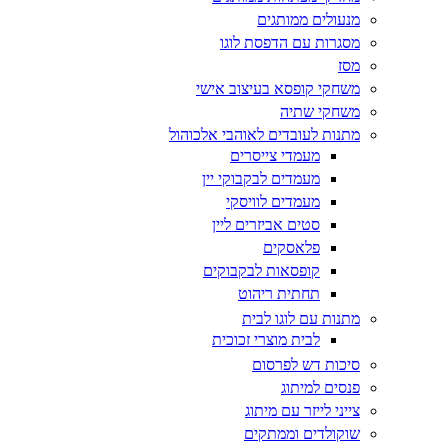
מנעולים ממותגים
מסגרות עם הדפסת לוגו
מסז
משחקי קופסא בעיצוב אישי
משחקי שתיה
מתנות לעובדים לאוהבי אלכוהול
מעמדי צייסרים
מעמדים לבקבוקי יין
מעמדים לוויסקי
סטים אביזרים ליין
פלאסקים
קופסאות לבקבוקים
תחתית ריהוט
מתנות עם לוגו לבית
לבית מוצרי זכוכית
סיכות דש לפרסום
פנסים למיתוג
צייני לייזר עם מיתוג
שוקולדים וממתקים