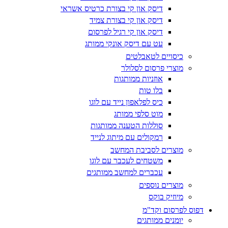
דיסק און קי בצורת כרטיס אשראי
דיסק און קי בצורת צמיד
דיסק און קי רגיל לפרסום
עט עם דיסק אונקי ממותג
כיסויים לטאבלטים
מוצרי פרסום לסלולר
אוזניות ממותגות
בלו טות
כיס לפלאפון נייד עם לוגו
מוט סלפי ממותג
סוללות הטענה ממותגות
רמקולים עם מיתוג לנייד
מוצרים לסביבת המחשב
משטחים לעכבר עם לוגו
עכברים למחשב ממותגים
מוצרים נוספים
מיוזיק בוקס
דפוס לפרסום וקד"מ
יומנים ממותגים