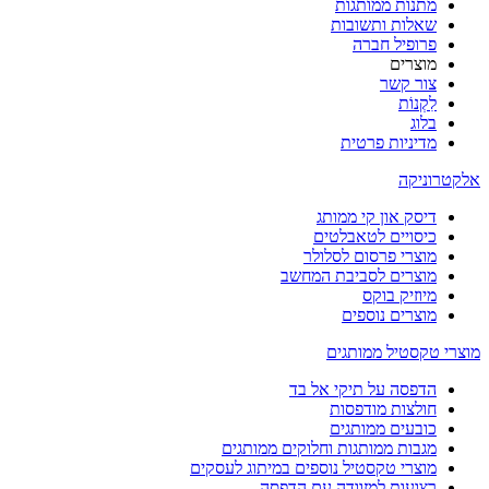
מתנות ממותגות
שאלות ותשובות
פרופיל חברה
מוצרים
צור קשר
לִקְנוֹת
בלוג
מדיניות פרטית
אלקטרוניקה
דיסק און קי ממותג
כיסויים לטאבלטים
מוצרי פרסום לסלולר
מוצרים לסביבת המחשב
מיוזיק בוקס
מוצרים נוספים
מוצרי טקסטיל ממותגים
הדפסה על תיקי אל בד
חולצות מודפסות
כובעים ממותגים
מגבות ממותגות וחלוקים ממותגים
מוצרי טקסטיל נוספים במיתוג לעסקים
רצועות למזוודה עם הדפסה