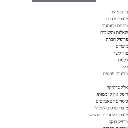
ווט מהיר
צרי פרסום
נות ממותגות
לות ותשובות
ופיל חברה
צרים
ר קשר
קְנוֹת
וג
יניות פרטית
קטרוניקה
סק און קי ממותג
סויים לטאבלטים
צרי פרסום לסלולר
צרים לסביבת המחשב
וזיק בוקס