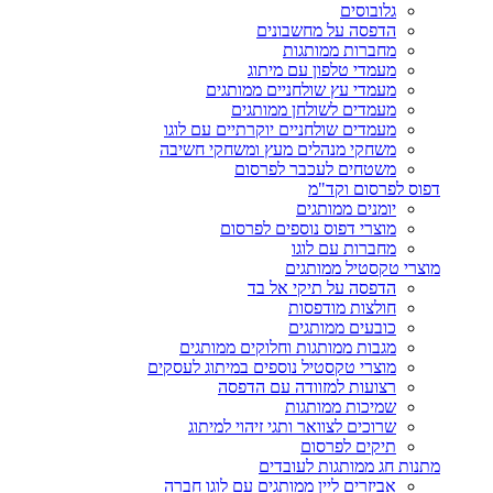
גלובוסים
הדפסה על מחשבונים
מחברות ממותגות
מעמדי טלפון עם מיתוג
מעמדי עץ שולחניים ממותגים
מעמדים לשולחן ממותגים
מעמדים שולחניים יוקרתיים עם לוגו
משחקי מנהלים מעץ ומשחקי חשיבה
משטחים לעכבר לפרסום
דפוס לפרסום וקד"מ
יומנים ממותגים
מוצרי דפוס נוספים לפרסום
מחברות עם לוגו
מוצרי טקסטיל ממותגים
הדפסה על תיקי אל בד
חולצות מודפסות
כובעים ממותגים
מגבות ממותגות וחלוקים ממותגים
מוצרי טקסטיל נוספים במיתוג לעסקים
רצועות למזוודה עם הדפסה
שמיכות ממותגות
שרוכים לצוואר ותגי זיהוי למיתוג
תיקים לפרסום
מתנות חג ממותגות לעובדים
אביזרים ליין ממותגים עם לוגו חברה