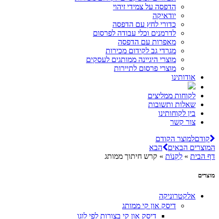
הדפסה על צמידי זיהוי
יודאיקה
כדורי לחץ עם הדפסה
לדרמנים וכלי עבודה לפרסום
מאפרות עם הדפסה
מגרדי גב לקידום מכירות
מוצרי היגיינה ממותגים לעסקים
מוצרי פרסום לתיירות
אודותינו
לקוחות ממליצים
שאלות ותשובות
בין לקוחותינו
צור קשר
קודם
למוצר הקודם
המוצרים הבאים
הבא
דף הבית
»
לִקְנוֹת
»
קרש חיתוך ממותג
מוצרים
אלקטרוניקה
דיסק און קי ממותג
דיסק און קי בצורות לפי לוגו