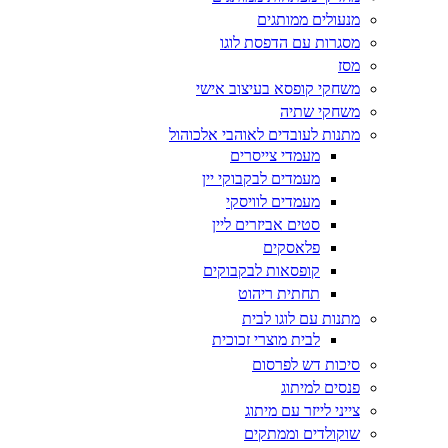
מנעולים ממותגים
מסגרות עם הדפסת לוגו
מסז
משחקי קופסא בעיצוב אישי
משחקי שתיה
מתנות לעובדים לאוהבי אלכוהול
מעמדי צייסרים
מעמדים לבקבוקי יין
מעמדים לוויסקי
סטים אביזרים ליין
פלאסקים
קופסאות לבקבוקים
תחתית ריהוט
מתנות עם לוגו לבית
לבית מוצרי זכוכית
סיכות דש לפרסום
פנסים למיתוג
צייני לייזר עם מיתוג
שוקולדים וממתקים