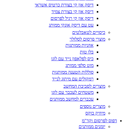
דיסק און קי בצורת כרטיס אשראי
דיסק און קי בצורת צמיד
דיסק און קי רגיל לפרסום
עט עם דיסק אונקי ממותג
כיסויים לטאבלטים
מוצרי פרסום לסלולר
אוזניות ממותגות
בלו טות
כיס לפלאפון נייד עם לוגו
מוט סלפי ממותג
סוללות הטענה ממותגות
רמקולים עם מיתוג לנייד
מוצרים לסביבת המחשב
משטחים לעכבר עם לוגו
עכברים למחשב ממותגים
מוצרים נוספים
מיוזיק בוקס
דפוס לפרסום וקד"מ
יומנים ממותגים