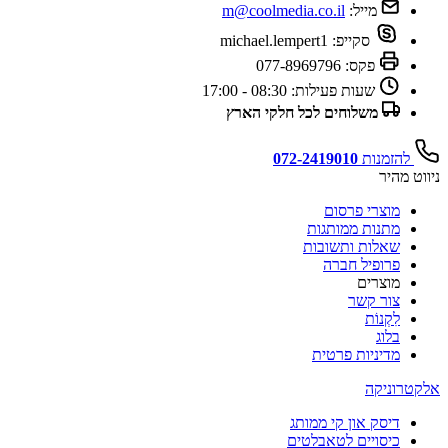
מייל:
m@coolmedia.co.il
סקייפ:
michael.lempert1
פקס:
077-8969796
שעות פעילות:
08:30 - 17:00
משלוחים לכל חלקי הארץ
להזמנות
072-2419010
ניווט מהיר
מוצרי פרסום
מתנות ממותגות
שאלות ותשובות
פרופיל חברה
מוצרים
צור קשר
לִקְנוֹת
בלוג
מדיניות פרטית
אלקטרוניקה
דיסק און קי ממותג
כיסויים לטאבלטים