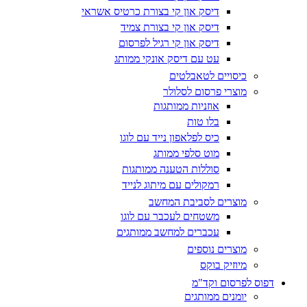
דיסק און קי בצורת כרטיס אשראי
דיסק און קי בצורת צמיד
דיסק און קי רגיל לפרסום
עט עם דיסק אונקי ממותג
כיסויים לטאבלטים
מוצרי פרסום לסלולר
אוזניות ממותגות
בלו טות
כיס לפלאפון נייד עם לוגו
מוט סלפי ממותג
סוללות הטענה ממותגות
רמקולים עם מיתוג לנייד
מוצרים לסביבת המחשב
משטחים לעכבר עם לוגו
עכברים למחשב ממותגים
מוצרים נוספים
מיוזיק בוקס
דפוס לפרסום וקד"מ
יומנים ממותגים