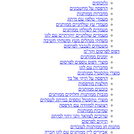
גלובוסים
הדפסה על מחשבונים
מחברות ממותגות
מעמדי טלפון עם מיתוג
מעמדי עץ שולחניים ממותגים
מעמדים לשולחן ממותגים
מעמדים שולחניים יוקרתיים עם לוגו
משחקי מנהלים מעץ ומשחקי חשיבה
משטחים לעכבר לפרסום
דפוס לפרסום וקד"מ
יומנים ממותגים
מוצרי דפוס נוספים לפרסום
מחברות עם לוגו
מוצרי טקסטיל ממותגים
הדפסה על תיקי אל בד
חולצות מודפסות
כובעים ממותגים
מגבות ממותגות וחלוקים ממותגים
מוצרי טקסטיל נוספים במיתוג לעסקים
רצועות למזוודה עם הדפסה
שמיכות ממותגות
שרוכים לצוואר ותגי זיהוי למיתוג
תיקים לפרסום
מתנות חג ממותגות לעובדים
אביזרים ליין ממותגים עם לוגו חברה