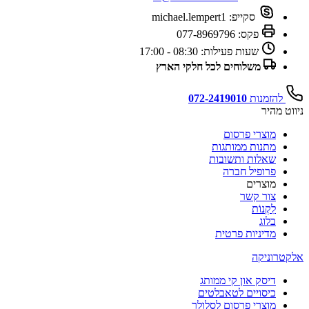
סקייפ:
michael.lempert1
פקס:
077-8969796
שעות פעילות:
08:30 - 17:00
משלוחים לכל חלקי הארץ
להזמנות
072-2419010
ניווט מהיר
מוצרי פרסום
מתנות ממותגות
שאלות ותשובות
פרופיל חברה
מוצרים
צור קשר
לִקְנוֹת
בלוג
מדיניות פרטית
אלקטרוניקה
דיסק און קי ממותג
כיסויים לטאבלטים
מוצרי פרסום לסלולר