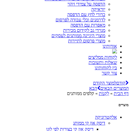
הדפסה על צמידי זיהוי
יודאיקה
כדורי לחץ עם הדפסה
לדרמנים וכלי עבודה לפרסום
מאפרות עם הדפסה
מגרדי גב לקידום מכירות
מוצרי היגיינה ממותגים לעסקים
מוצרי פרסום לתיירות
אודותינו
לקוחות ממליצים
שאלות ותשובות
בין לקוחותינו
צור קשר
קודם
למוצר הקודם
המוצרים הבאים
הבא
דף הבית
»
לִקְנוֹת
»
קלפים ממותגים
מוצרים
אלקטרוניקה
דיסק און קי ממותג
דיסק און קי בצורות לפי לוגו