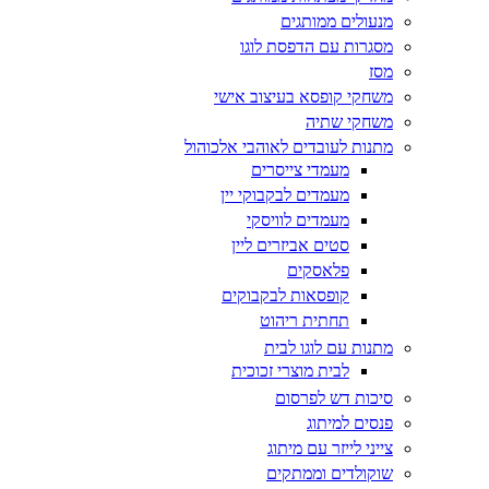
מנעולים ממותגים
מסגרות עם הדפסת לוגו
מסז
משחקי קופסא בעיצוב אישי
משחקי שתיה
מתנות לעובדים לאוהבי אלכוהול
מעמדי צייסרים
מעמדים לבקבוקי יין
מעמדים לוויסקי
סטים אביזרים ליין
פלאסקים
קופסאות לבקבוקים
תחתית ריהוט
מתנות עם לוגו לבית
לבית מוצרי זכוכית
סיכות דש לפרסום
פנסים למיתוג
צייני לייזר עם מיתוג
שוקולדים וממתקים