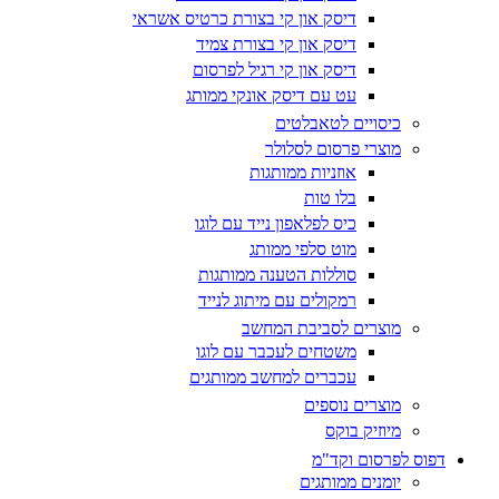
דיסק און קי בצורת כרטיס אשראי
דיסק און קי בצורת צמיד
דיסק און קי רגיל לפרסום
עט עם דיסק אונקי ממותג
כיסויים לטאבלטים
מוצרי פרסום לסלולר
אוזניות ממותגות
בלו טות
כיס לפלאפון נייד עם לוגו
מוט סלפי ממותג
סוללות הטענה ממותגות
רמקולים עם מיתוג לנייד
מוצרים לסביבת המחשב
משטחים לעכבר עם לוגו
עכברים למחשב ממותגים
מוצרים נוספים
מיוזיק בוקס
דפוס לפרסום וקד"מ
יומנים ממותגים