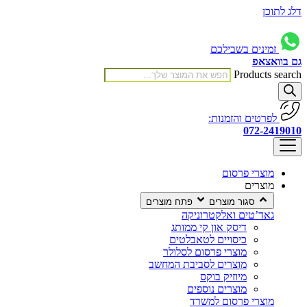
דלג לתוכן
זמינים בשבילכם
גם בוואצאפ
Products search
לפרטים והזמנות:
072-2419010
מוצרי פרסום
מוצרים
סגור מוצרים
פתח מוצרים
גאד’טים ואלקטרוניקה
דיסק און קי ממותג
כיסויים לטאבלטים
מוצרי פרסום לסלולר
מוצרים לסביבת המחשב
מיוזיק בוקס
מוצרים נוספים
מוצרי פרסום למשרד