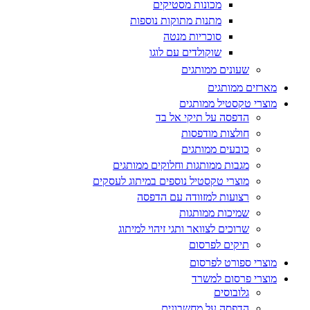
מכונות מסטיקים
מתנות מתוקות נוספות
סוכריות מנטה
שוקולדים עם לוגו
שעונים ממותגים
מארזים ממותגים
מוצרי טקסטיל ממותגים
הדפסה על תיקי אל בד
חולצות מודפסות
כובעים ממותגים
מגבות ממותגות וחלוקים ממותגים
מוצרי טקסטיל נוספים במיתוג לעסקים
רצועות למזוודה עם הדפסה
שמיכות ממותגות
שרוכים לצוואר ותגי זיהוי למיתוג
תיקים לפרסום
מוצרי ספורט לפרסום
מוצרי פרסום למשרד
גלובוסים
הדפסה על מחשבונים