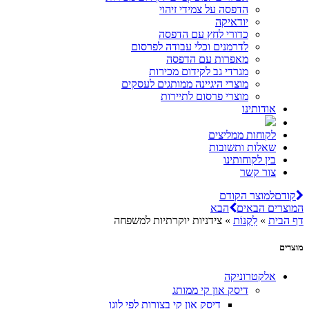
הדפסה על צמידי זיהוי
יודאיקה
כדורי לחץ עם הדפסה
לדרמנים וכלי עבודה לפרסום
מאפרות עם הדפסה
מגרדי גב לקידום מכירות
מוצרי היגיינה ממותגים לעסקים
מוצרי פרסום לתיירות
אודותינו
לקוחות ממליצים
שאלות ותשובות
בין לקוחותינו
צור קשר
קודם
למוצר הקודם
המוצרים הבאים
הבא
דף הבית
»
לִקְנוֹת
»
צידניות יוקרתיות למשפחה
מוצרים
אלקטרוניקה
דיסק און קי ממותג
דיסק און קי בצורות לפי לוגו