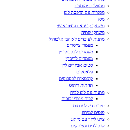
מנעולים ממותגים
מסגרות עם הדפסת לוגו
מסז
משחקי קופסא בעיצוב אישי
משחקי שתיה
מתנות לעובדים לאוהבי אלכוהול
מעמדי צייסרים
מעמדים לבקבוקי יין
מעמדים לוויסקי
סטים אביזרים ליין
פלאסקים
קופסאות לבקבוקים
תחתית ריהוט
מתנות עם לוגו לבית
לבית מוצרי זכוכית
סיכות דש לפרסום
פנסים למיתוג
צייני לייזר עם מיתוג
שוקולדים וממתקים