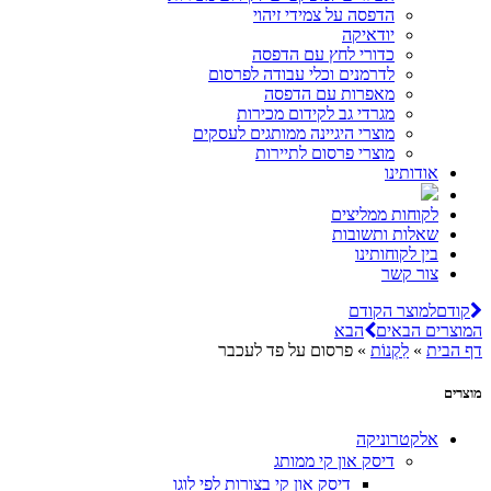
הדפסה על צמידי זיהוי
יודאיקה
כדורי לחץ עם הדפסה
לדרמנים וכלי עבודה לפרסום
מאפרות עם הדפסה
מגרדי גב לקידום מכירות
מוצרי היגיינה ממותגים לעסקים
מוצרי פרסום לתיירות
אודותינו
לקוחות ממליצים
שאלות ותשובות
בין לקוחותינו
צור קשר
קודם
למוצר הקודם
המוצרים הבאים
הבא
דף הבית
»
לִקְנוֹת
»
פרסום על פד לעכבר
מוצרים
אלקטרוניקה
דיסק און קי ממותג
דיסק און קי בצורות לפי לוגו