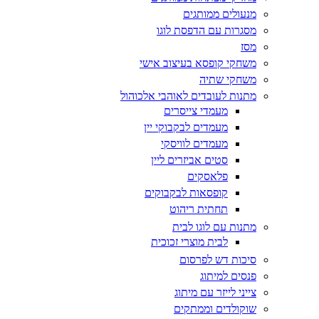
מנעולים ממותגים
מסגרות עם הדפסת לוגו
מסז
משחקי קופסא בעיצוב אישי
משחקי שתיה
מתנות לעובדים לאוהבי אלכוהול
מעמדי צייסרים
מעמדים לבקבוקי יין
מעמדים לוויסקי
סטים אביזרים ליין
פלאסקים
קופסאות לבקבוקים
תחתית ריהוט
מתנות עם לוגו לבית
לבית מוצרי זכוכית
סיכות דש לפרסום
פנסים למיתוג
צייני לייזר עם מיתוג
שוקולדים וממתקים