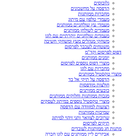
גלובוסים
הדפסה על מחשבונים
מחברות ממותגות
מעמדי טלפון עם מיתוג
מעמדי עץ שולחניים ממותגים
מעמדים לשולחן ממותגים
מעמדים שולחניים יוקרתיים עם לוגו
משחקי מנהלים מעץ ומשחקי חשיבה
משטחים לעכבר לפרסום
דפוס לפרסום וקד"מ
יומנים ממותגים
מוצרי דפוס נוספים לפרסום
מחברות עם לוגו
מוצרי טקסטיל ממותגים
הדפסה על תיקי אל בד
חולצות מודפסות
כובעים ממותגים
מגבות ממותגות וחלוקים ממותגים
מוצרי טקסטיל נוספים במיתוג לעסקים
רצועות למזוודה עם הדפסה
שמיכות ממותגות
שרוכים לצוואר ותגי זיהוי למיתוג
תיקים לפרסום
מתנות חג ממותגות לעובדים
אביזרים ליין ממותגים עם לוגו חברה