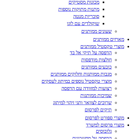
מכונות מסטיקים
מתנות מתוקות נוספות
סוכריות מנטה
שוקולדים עם לוגו
שעונים ממותגים
מארזים ממותגים
מוצרי טקסטיל ממותגים
הדפסה על תיקי אל בד
חולצות מודפסות
כובעים ממותגים
מגבות ממותגות וחלוקים ממותגים
מוצרי טקסטיל נוספים במיתוג לעסקים
רצועות למזוודה עם הדפסה
שמיכות ממותגות
שרוכים לצוואר ותגי זיהוי למיתוג
תיקים לפרסום
מוצרי ספורט לפרסום
מוצרי פרסום למשרד
גלובוסים
הדפסה על מחשבונים