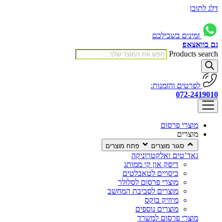
דלג לתוכן
זמינים בשבילכם
גם בוואצאפ
Products search
לפרטים והזמנות:
072-2419010
מוצרי פרסום
מוצרים
סגור מוצרים
פתח מוצרים
גאד’טים ואלקטרוניקה
דיסק און קי ממותג
כיסויים לטאבלטים
מוצרי פרסום לסלולר
מוצרים לסביבת המחשב
מיוזיק בוקס
מוצרים נוספים
מוצרי פרסום למשרד