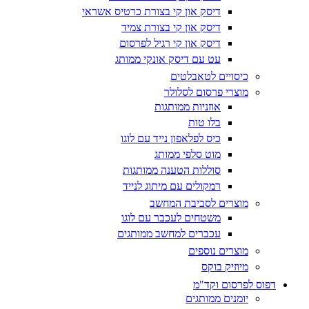
דיסק און קי בצורת כרטיס אשראי
דיסק און קי בצורת צמיד
דיסק און קי רגיל לפרסום
עט עם דיסק אונקי ממותג
כיסויים לטאבלטים
מוצרי פרסום לסלולר
אוזניות ממותגות
בלו טות
כיס לפלאפון נייד עם לוגו
מוט סלפי ממותג
סוללות הטענה ממותגות
רמקולים עם מיתוג לנייד
מוצרים לסביבת המחשב
משטחים לעכבר עם לוגו
עכברים למחשב ממותגים
מוצרים נוספים
מיוזיק בוקס
דפוס לפרסום וקד"מ
יומנים ממותגים