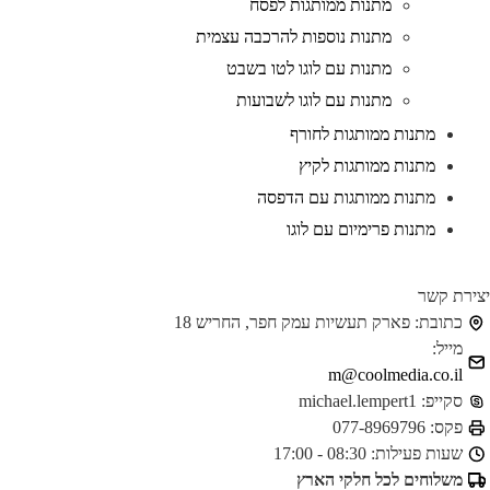
מתנות ממותגות לפסח
מתנות נוספות להרכבה עצמית
מתנות עם לוגו לטו בשבט
מתנות עם לוגו לשבועות
מתנות ממותגות לחורף
מתנות ממותגות לקיץ
מתנות ממותגות עם הדפסה
מתנות פרימיום עם לוגו
ירת קשר
כתובת:
פארק תעשיות עמק חפר, החריש 18
מייל:
m@coolmedia.co.il
סקייפ:
michael.lempert1
פקס:
077-8969796
שעות פעילות:
08:30 - 17:00
משלוחים לכל חלקי הארץ