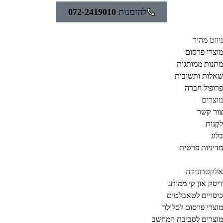
להזמנות
072-2419010
ווט מהיר
צרי פרסום
נות ממותגות
לות ותשובות
ופיל חברה
צרים
ר קשר
קְנוֹת
וג
יניות פרטית
קטרוניקה
סק און קי ממותג
סויים לטאבלטים
צרי פרסום לסלולר
צרים לסביבת המחשב