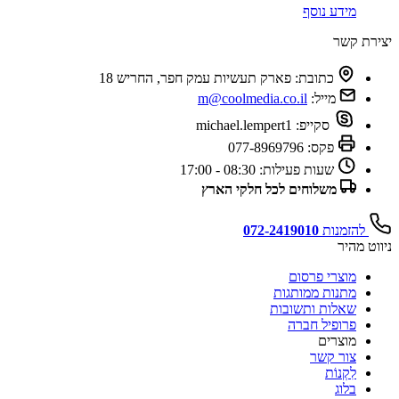
מידע נוסף
יצירת קשר
כתובת:
פארק תעשיות עמק חפר, החריש 18
מייל:
m@coolmedia.co.il
סקייפ:
michael.lempert1
פקס:
077-8969796
שעות פעילות:
08:30 - 17:00
משלוחים לכל חלקי הארץ
להזמנות
072-2419010
ניווט מהיר
מוצרי פרסום
מתנות ממותגות
שאלות ותשובות
פרופיל חברה
מוצרים
צור קשר
לִקְנוֹת
בלוג