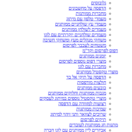
גלובוסים
הדפסה על מחשבונים
מחברות ממותגות
מעמדי טלפון עם מיתוג
מעמדי עץ שולחניים ממותגים
מעמדים לשולחן ממותגים
מעמדים שולחניים יוקרתיים עם לוגו
משחקי מנהלים מעץ ומשחקי חשיבה
משטחים לעכבר לפרסום
דפוס לפרסום וקד"מ
יומנים ממותגים
מוצרי דפוס נוספים לפרסום
מחברות עם לוגו
מוצרי טקסטיל ממותגים
הדפסה על תיקי אל בד
חולצות מודפסות
כובעים ממותגים
מגבות ממותגות וחלוקים ממותגים
מוצרי טקסטיל נוספים במיתוג לעסקים
רצועות למזוודה עם הדפסה
שמיכות ממותגות
שרוכים לצוואר ותגי זיהוי למיתוג
תיקים לפרסום
מתנות חג ממותגות לעובדים
אביזרים ליין ממותגים עם לוגו חברה