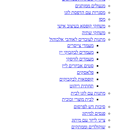
מנעולים ממותגים
מסגרות עם הדפסת לוגו
מסז
משחקי קופסא בעיצוב אישי
משחקי שתיה
מתנות לעובדים לאוהבי אלכוהול
מעמדי צייסרים
מעמדים לבקבוקי יין
מעמדים לוויסקי
סטים אביזרים ליין
פלאסקים
קופסאות לבקבוקים
תחתית ריהוט
מתנות עם לוגו לבית
לבית מוצרי זכוכית
סיכות דש לפרסום
פנסים למיתוג
צייני לייזר עם מיתוג
שוקולדים וממתקים