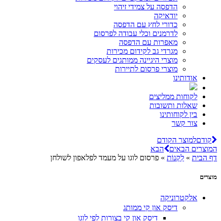
הדפסה על צמידי זיהוי
יודאיקה
כדורי לחץ עם הדפסה
לדרמנים וכלי עבודה לפרסום
מאפרות עם הדפסה
מגרדי גב לקידום מכירות
מוצרי היגיינה ממותגים לעסקים
מוצרי פרסום לתיירות
אודותינו
לקוחות ממליצים
שאלות ותשובות
בין לקוחותינו
צור קשר
קודם
למוצר הקודם
המוצרים הבאים
הבא
דף הבית
»
לִקְנוֹת
»
פרסום לוגו על מעמד לפלאפון לשולחן
מוצרים
אלקטרוניקה
דיסק און קי ממותג
דיסק און קי בצורות לפי לוגו