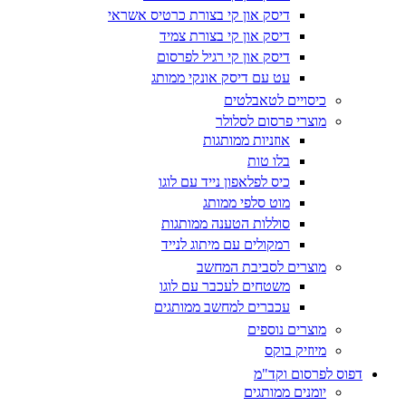
דיסק און קי בצורת כרטיס אשראי
דיסק און קי בצורת צמיד
דיסק און קי רגיל לפרסום
עט עם דיסק אונקי ממותג
כיסויים לטאבלטים
מוצרי פרסום לסלולר
אוזניות ממותגות
בלו טות
כיס לפלאפון נייד עם לוגו
מוט סלפי ממותג
סוללות הטענה ממותגות
רמקולים עם מיתוג לנייד
מוצרים לסביבת המחשב
משטחים לעכבר עם לוגו
עכברים למחשב ממותגים
מוצרים נוספים
מיוזיק בוקס
דפוס לפרסום וקד"מ
יומנים ממותגים