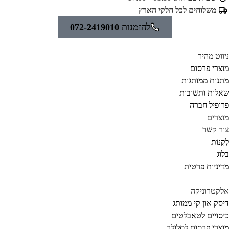
משלוחים לכל חלקי הארץ
להזמנות
072-2419010
ווט מהיר
צרי פרסום
נות ממותגות
לות ותשובות
ופיל חברה
צרים
ר קשר
קְנוֹת
וג
יניות פרטית
קטרוניקה
סק און קי ממותג
סויים לטאבלטים
צרי פרסום לסלולר