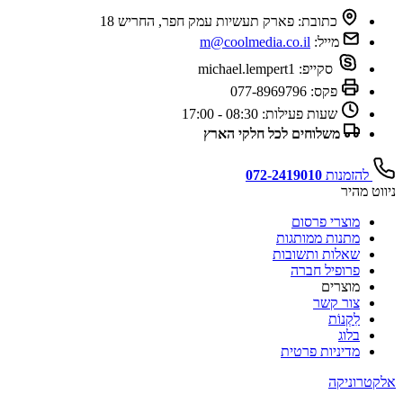
כתובת:
פארק תעשיות עמק חפר, החריש 18
מייל:
m@coolmedia.co.il
סקייפ:
michael.lempert1
פקס:
077-8969796
שעות פעילות:
08:30 - 17:00
משלוחים לכל חלקי הארץ
להזמנות
072-2419010
ניווט מהיר
מוצרי פרסום
מתנות ממותגות
שאלות ותשובות
פרופיל חברה
מוצרים
צור קשר
לִקְנוֹת
בלוג
מדיניות פרטית
אלקטרוניקה