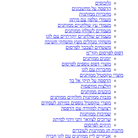
גלובוסים
הדפסה על מחשבונים
מחברות ממותגות
מעמדי טלפון עם מיתוג
מעמדי עץ שולחניים ממותגים
מעמדים לשולחן ממותגים
מעמדים שולחניים יוקרתיים עם לוגו
משחקי מנהלים מעץ ומשחקי חשיבה
משטחים לעכבר לפרסום
דפוס לפרסום וקד"מ
יומנים ממותגים
מוצרי דפוס נוספים לפרסום
מחברות עם לוגו
מוצרי טקסטיל ממותגים
הדפסה על תיקי אל בד
חולצות מודפסות
כובעים ממותגים
מגבות ממותגות וחלוקים ממותגים
מוצרי טקסטיל נוספים במיתוג לעסקים
רצועות למזוודה עם הדפסה
שמיכות ממותגות
שרוכים לצוואר ותגי זיהוי למיתוג
תיקים לפרסום
מתנות חג ממותגות לעובדים
אביזרים ליין ממותגים עם לוגו חברה