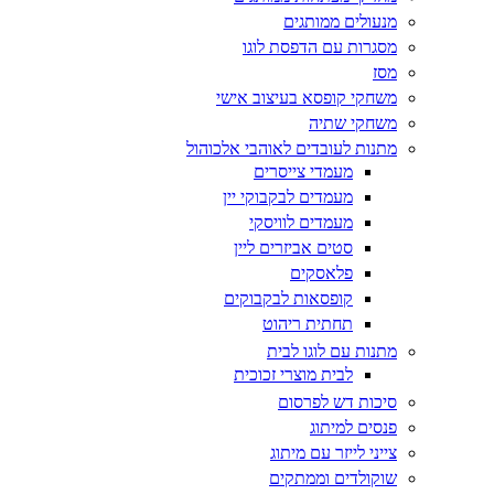
מנעולים ממותגים
מסגרות עם הדפסת לוגו
מסז
משחקי קופסא בעיצוב אישי
משחקי שתיה
מתנות לעובדים לאוהבי אלכוהול
מעמדי צייסרים
מעמדים לבקבוקי יין
מעמדים לוויסקי
סטים אביזרים ליין
פלאסקים
קופסאות לבקבוקים
תחתית ריהוט
מתנות עם לוגו לבית
לבית מוצרי זכוכית
סיכות דש לפרסום
פנסים למיתוג
צייני לייזר עם מיתוג
שוקולדים וממתקים