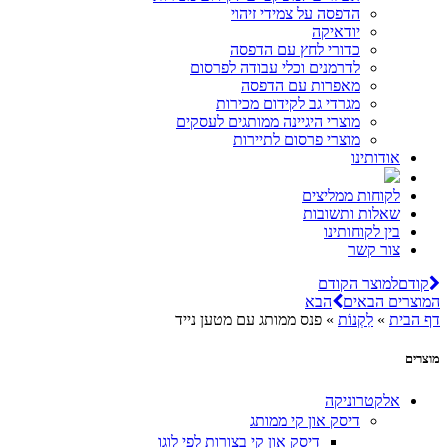
הדפסה על צמידי זיהוי
יודאיקה
כדורי לחץ עם הדפסה
לדרמנים וכלי עבודה לפרסום
מאפרות עם הדפסה
מגרדי גב לקידום מכירות
מוצרי היגיינה ממותגים לעסקים
מוצרי פרסום לתיירות
אודותינו
לקוחות ממליצים
שאלות ותשובות
בין לקוחותינו
צור קשר
קודם
למוצר הקודם
המוצרים הבאים
הבא
דף הבית
»
לִקְנוֹת
»
פנס ממותג עם מטען נייד
מוצרים
אלקטרוניקה
דיסק און קי ממותג
דיסק און קי בצורות לפי לוגו