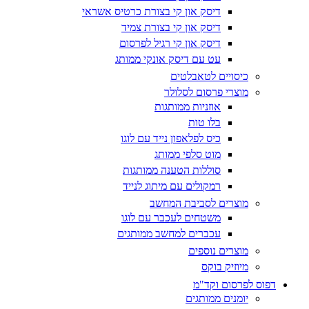
דיסק און קי בצורת כרטיס אשראי
דיסק און קי בצורת צמיד
דיסק און קי רגיל לפרסום
עט עם דיסק אונקי ממותג
כיסויים לטאבלטים
מוצרי פרסום לסלולר
אוזניות ממותגות
בלו טות
כיס לפלאפון נייד עם לוגו
מוט סלפי ממותג
סוללות הטענה ממותגות
רמקולים עם מיתוג לנייד
מוצרים לסביבת המחשב
משטחים לעכבר עם לוגו
עכברים למחשב ממותגים
מוצרים נוספים
מיוזיק בוקס
דפוס לפרסום וקד"מ
יומנים ממותגים