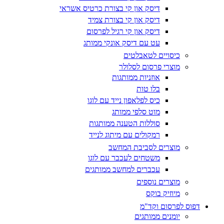
דיסק און קי בצורת כרטיס אשראי
דיסק און קי בצורת צמיד
דיסק און קי רגיל לפרסום
עט עם דיסק אונקי ממותג
כיסויים לטאבלטים
מוצרי פרסום לסלולר
אוזניות ממותגות
בלו טות
כיס לפלאפון נייד עם לוגו
מוט סלפי ממותג
סוללות הטענה ממותגות
רמקולים עם מיתוג לנייד
מוצרים לסביבת המחשב
משטחים לעכבר עם לוגו
עכברים למחשב ממותגים
מוצרים נוספים
מיוזיק בוקס
דפוס לפרסום וקד"מ
יומנים ממותגים