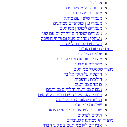
גלובוסים
הדפסה על מחשבונים
מחברות ממותגות
מעמדי טלפון עם מיתוג
מעמדי עץ שולחניים ממותגים
מעמדים לשולחן ממותגים
מעמדים שולחניים יוקרתיים עם לוגו
משחקי מנהלים מעץ ומשחקי חשיבה
משטחים לעכבר לפרסום
דפוס לפרסום וקד"מ
יומנים ממותגים
מוצרי דפוס נוספים לפרסום
מחברות עם לוגו
מוצרי טקסטיל ממותגים
הדפסה על תיקי אל בד
חולצות מודפסות
כובעים ממותגים
מגבות ממותגות וחלוקים ממותגים
מוצרי טקסטיל נוספים במיתוג לעסקים
רצועות למזוודה עם הדפסה
שמיכות ממותגות
שרוכים לצוואר ותגי זיהוי למיתוג
תיקים לפרסום
מתנות חג ממותגות לעובדים
אביזרים ליין ממותגים עם לוגו חברה