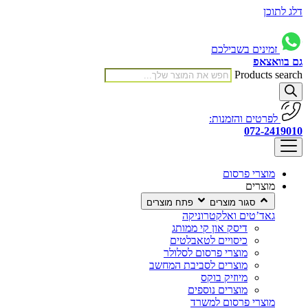
דלג לתוכן
זמינים בשבילכם
גם בוואצאפ
Products search
לפרטים והזמנות:
072-2419010
מוצרי פרסום
מוצרים
סגור מוצרים
פתח מוצרים
גאד’טים ואלקטרוניקה
דיסק און קי ממותג
כיסויים לטאבלטים
מוצרי פרסום לסלולר
מוצרים לסביבת המחשב
מיוזיק בוקס
מוצרים נוספים
מוצרי פרסום למשרד