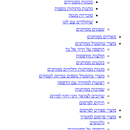
מכונות מסטיקים
מתנות מתוקות נוספות
סוכריות מנטה
שוקולדים עם לוגו
שעונים ממותגים
מארזים ממותגים
מוצרי טקסטיל ממותגים
הדפסה על תיקי אל בד
חולצות מודפסות
כובעים ממותגים
מגבות ממותגות וחלוקים ממותגים
מוצרי טקסטיל נוספים במיתוג לעסקים
רצועות למזוודה עם הדפסה
שמיכות ממותגות
שרוכים לצוואר ותגי זיהוי למיתוג
תיקים לפרסום
מוצרי ספורט לפרסום
מוצרי פרסום למשרד
גלובוסים
הדפסה על מחשבונים