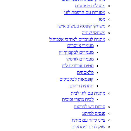
מנעולים ממותגים
מסגרות עם הדפסת לוגו
מסז
משחקי קופסא בעיצוב אישי
משחקי שתיה
מתנות לעובדים לאוהבי אלכוהול
מעמדי צייסרים
מעמדים לבקבוקי יין
מעמדים לוויסקי
סטים אביזרים ליין
פלאסקים
קופסאות לבקבוקים
תחתית ריהוט
מתנות עם לוגו לבית
לבית מוצרי זכוכית
סיכות דש לפרסום
פנסים למיתוג
צייני לייזר עם מיתוג
שוקולדים וממתקים