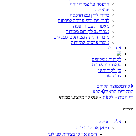
הדפסה על צמידי זיהוי
יודאיקה
כדורי לחץ עם הדפסה
לדרמנים וכלי עבודה לפרסום
מאפרות עם הדפסה
מגרדי גב לקידום מכירות
מוצרי היגיינה ממותגים לעסקים
מוצרי פרסום לתיירות
אודותינו
לקוחות ממליצים
שאלות ותשובות
בין לקוחותינו
צור קשר
קודם
למוצר הקודם
המוצרים הבאים
הבא
דף הבית
»
לִקְנוֹת
»
פנס לד מקצועי ממותג
מוצרים
אלקטרוניקה
דיסק און קי ממותג
דיסק און קי בצורות לפי לוגו