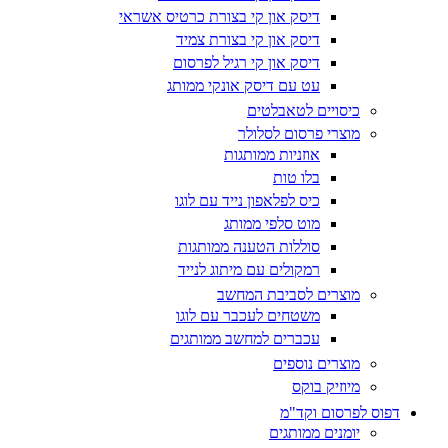
דיסק און קי בצורת כרטיס אשראי
דיסק און קי בצורת צמיד
דיסק און קי רגיל לפרסום
עט עם דיסק אונקי ממותג
כיסויים לטאבלטים
מוצרי פרסום לסלולר
אוזניות ממותגות
בלו טות
כיס לפלאפון נייד עם לוגו
מוט סלפי ממותג
סוללות הטענה ממותגות
רמקולים עם מיתוג לנייד
מוצרים לסביבת המחשב
משטחים לעכבר עם לוגו
עכברים למחשב ממותגים
מוצרים נוספים
מיוזיק בוקס
דפוס לפרסום וקד"מ
יומנים ממותגים