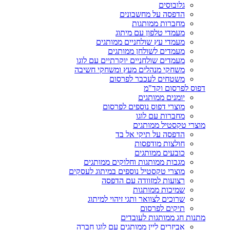
גלובוסים
הדפסה על מחשבונים
מחברות ממותגות
מעמדי טלפון עם מיתוג
מעמדי עץ שולחניים ממותגים
מעמדים לשולחן ממותגים
מעמדים שולחניים יוקרתיים עם לוגו
משחקי מנהלים מעץ ומשחקי חשיבה
משטחים לעכבר לפרסום
דפוס לפרסום וקד"מ
יומנים ממותגים
מוצרי דפוס נוספים לפרסום
מחברות עם לוגו
מוצרי טקסטיל ממותגים
הדפסה על תיקי אל בד
חולצות מודפסות
כובעים ממותגים
מגבות ממותגות וחלוקים ממותגים
מוצרי טקסטיל נוספים במיתוג לעסקים
רצועות למזוודה עם הדפסה
שמיכות ממותגות
שרוכים לצוואר ותגי זיהוי למיתוג
תיקים לפרסום
מתנות חג ממותגות לעובדים
אביזרים ליין ממותגים עם לוגו חברה