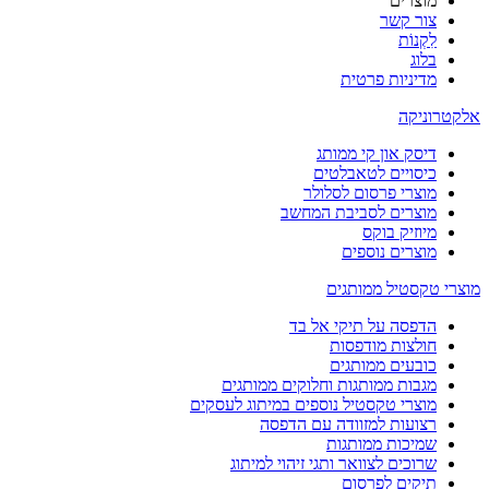
מוצרים
צור קשר
לִקְנוֹת
בלוג
מדיניות פרטית
אלקטרוניקה
דיסק און קי ממותג
כיסויים לטאבלטים
מוצרי פרסום לסלולר
מוצרים לסביבת המחשב
מיוזיק בוקס
מוצרים נוספים
מוצרי טקסטיל ממותגים
הדפסה על תיקי אל בד
חולצות מודפסות
כובעים ממותגים
מגבות ממותגות וחלוקים ממותגים
מוצרי טקסטיל נוספים במיתוג לעסקים
רצועות למזוודה עם הדפסה
שמיכות ממותגות
שרוכים לצוואר ותגי זיהוי למיתוג
תיקים לפרסום