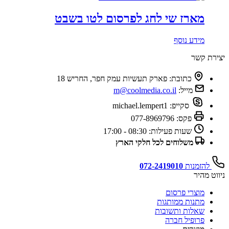
מארז שי לחג לפרסום לטו בשבט
מידע נוסף
יצירת קשר
כתובת:
פארק תעשיות עמק חפר, החריש 18
מייל:
m@coolmedia.co.il
סקייפ:
michael.lempert1
פקס:
077-8969796
שעות פעילות:
08:30 - 17:00
משלוחים לכל חלקי הארץ
להזמנות
072-2419010
ניווט מהיר
מוצרי פרסום
מתנות ממותגות
שאלות ותשובות
פרופיל חברה