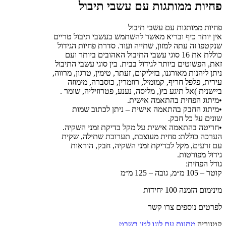
פחיות ממותגות עם עשבי תיבול
פחיות ממותגות עם עשבי תיבול
אין יותר כיף ובריא מאשר להשתמש בעשבי תיבול טריים
שנקטפו זה עתה למזון, שתייה ועוד. סדרת פחיות הגידול
כוללת את 16 סוגי עשבי התיבול האהובים ביותר ועם
זאת, הפשוטים ביותר לגידול בבית. בין סוגי עשבי התיבול
ניתן ליהנות מאורגנו, בזיליקום, זעתר, טימין, טרגון, מרווה,
עירית, פלפל חריף, קמומיל, רוזמרין, כוסברה, מימוזה
ביישנית )אל תיגע בי(, מליסה, נענע, פטרוזיליה, שומר .
•מיתוג הפחית בהתאמה אישית.
•מיתוג החבק בהתאמה אישית – ניתן לכתוב שמות
שונים על כל חבק.
•חריטה בהתאמה אישית על מקל בדיקת זמני השקיה.
הערכה כוללת: פחית מעוצבת, תערובת שתילה, שקית
עם זרעים, מקל לבדיקת זמני השקיה, חבק, הוראות
גידול מפורטות.
גודל הפחית:
קוטר – 105 מ״מ, גובה – 125 מ״מ
מינימום הזמנה 100 יחידות
לפרטים נוספים צרו קשר
קטגוריה
מתנות עם לוגו לטו בשבט