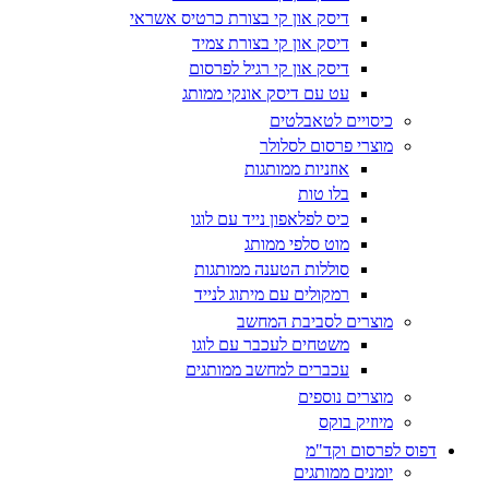
דיסק און קי בצורת כרטיס אשראי
דיסק און קי בצורת צמיד
דיסק און קי רגיל לפרסום
עט עם דיסק אונקי ממותג
כיסויים לטאבלטים
מוצרי פרסום לסלולר
אוזניות ממותגות
בלו טות
כיס לפלאפון נייד עם לוגו
מוט סלפי ממותג
סוללות הטענה ממותגות
רמקולים עם מיתוג לנייד
מוצרים לסביבת המחשב
משטחים לעכבר עם לוגו
עכברים למחשב ממותגים
מוצרים נוספים
מיוזיק בוקס
דפוס לפרסום וקד"מ
יומנים ממותגים