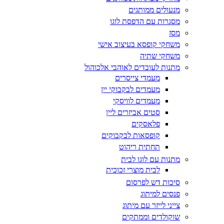
מנעולים ממותגים
מסגרות עם הדפסת לוגו
מסז
משחקי קופסא בעיצוב אישי
משחקי שתיה
מתנות לעובדים לאוהבי אלכוהול
מעמדי צייסרים
מעמדים לבקבוקי יין
מעמדים לוויסקי
סטים אביזרים ליין
פלאסקים
קופסאות לבקבוקים
תחתית ריהוט
מתנות עם לוגו לבית
לבית מוצרי זכוכית
סיכות דש לפרסום
פנסים למיתוג
צייני לייזר עם מיתוג
שוקולדים וממתקים