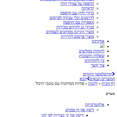
הדפסה על צמידי זיהוי
יודאיקה
כדורי לחץ עם הדפסה
לדרמנים וכלי עבודה לפרסום
מאפרות עם הדפסה
מגרדי גב לקידום מכירות
מוצרי היגיינה ממותגים לעסקים
מוצרי פרסום לתיירות
אודותינו
לקוחות ממליצים
שאלות ותשובות
בין לקוחותינו
צור קשר
קודם
למוצר הקודם
המוצרים הבאים
הבא
דף הבית
»
לִקְנוֹת
»
פחיות ממותגות עם עשבי תיבול
מוצרים
אלקטרוניקה
דיסק און קי ממותג
דיסק און קי בצורות לפי לוגו