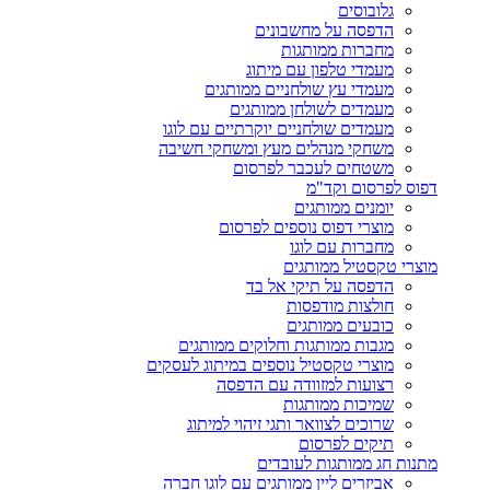
גלובוסים
הדפסה על מחשבונים
מחברות ממותגות
מעמדי טלפון עם מיתוג
מעמדי עץ שולחניים ממותגים
מעמדים לשולחן ממותגים
מעמדים שולחניים יוקרתיים עם לוגו
משחקי מנהלים מעץ ומשחקי חשיבה
משטחים לעכבר לפרסום
דפוס לפרסום וקד"מ
יומנים ממותגים
מוצרי דפוס נוספים לפרסום
מחברות עם לוגו
מוצרי טקסטיל ממותגים
הדפסה על תיקי אל בד
חולצות מודפסות
כובעים ממותגים
מגבות ממותגות וחלוקים ממותגים
מוצרי טקסטיל נוספים במיתוג לעסקים
רצועות למזוודה עם הדפסה
שמיכות ממותגות
שרוכים לצוואר ותגי זיהוי למיתוג
תיקים לפרסום
מתנות חג ממותגות לעובדים
אביזרים ליין ממותגים עם לוגו חברה