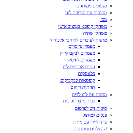
מנעולים ממותגים
מסגרות עם הדפסת לוגו
מסז
משחקי קופסא בעיצוב אישי
משחקי שתיה
מתנות לעובדים לאוהבי אלכוהול
מעמדי צייסרים
מעמדים לבקבוקי יין
מעמדים לוויסקי
סטים אביזרים ליין
פלאסקים
קופסאות לבקבוקים
תחתית ריהוט
מתנות עם לוגו לבית
לבית מוצרי זכוכית
סיכות דש לפרסום
פנסים למיתוג
צייני לייזר עם מיתוג
שוקולדים וממתקים