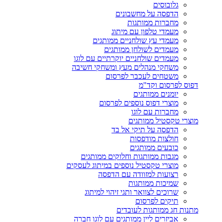
גלובוסים
הדפסה על מחשבונים
מחברות ממותגות
מעמדי טלפון עם מיתוג
מעמדי עץ שולחניים ממותגים
מעמדים לשולחן ממותגים
מעמדים שולחניים יוקרתיים עם לוגו
משחקי מנהלים מעץ ומשחקי חשיבה
משטחים לעכבר לפרסום
דפוס לפרסום וקד"מ
יומנים ממותגים
מוצרי דפוס נוספים לפרסום
מחברות עם לוגו
מוצרי טקסטיל ממותגים
הדפסה על תיקי אל בד
חולצות מודפסות
כובעים ממותגים
מגבות ממותגות וחלוקים ממותגים
מוצרי טקסטיל נוספים במיתוג לעסקים
רצועות למזוודה עם הדפסה
שמיכות ממותגות
שרוכים לצוואר ותגי זיהוי למיתוג
תיקים לפרסום
מתנות חג ממותגות לעובדים
אביזרים ליין ממותגים עם לוגו חברה