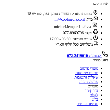
יצירת קשר
כתובת:
פארק תעשיות עמק חפר, החריש 18
מייל:
m@coolmedia.co.il
סקייפ:
michael.lempert1
פקס:
077-8969796
שעות פעילות:
08:30 - 17:00
משלוחים לכל חלקי הארץ
להזמנות
072-2419010
ניווט מהיר
מוצרי פרסום
מתנות ממותגות
שאלות ותשובות
פרופיל חברה
מוצרים
צור קשר
לִקְנוֹת
בלוג
מדיניות פרטית