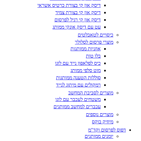
דיסק און קי בצורת כרטיס אשראי
דיסק און קי בצורת צמיד
דיסק און קי רגיל לפרסום
עט עם דיסק אונקי ממותג
כיסויים לטאבלטים
מוצרי פרסום לסלולר
אוזניות ממותגות
בלו טות
כיס לפלאפון נייד עם לוגו
מוט סלפי ממותג
סוללות הטענה ממותגות
רמקולים עם מיתוג לנייד
מוצרים לסביבת המחשב
משטחים לעכבר עם לוגו
עכברים למחשב ממותגים
מוצרים נוספים
מיוזיק בוקס
דפוס לפרסום וקד"מ
יומנים ממותגים