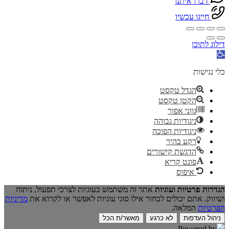
דברו איתנו
חייגו עכשיו
דילוג לתוכן
פתח
סרגל
נגישות
כלי נגישות
הגדל טקסט
הקטן טקסט
גווני אפור
ניגודיות גבוהה
ניגודיות הפוכה
רקע בהיר
הדגשת קישורים
פונט קריא
איפוס
הגדרות פרטיות ועוגיות
אתר זה משתמש בעוגיות לצרכי תפעול, ניתוח
ושיווק. אתם יכולים לבחור אילו סוגי עוגיות לאפשר או לקרוא את
מדיניות
הפרטיות
המלאה.
ניהול העדפות
לא כרגע
מאשר/ת הכל
Powered by