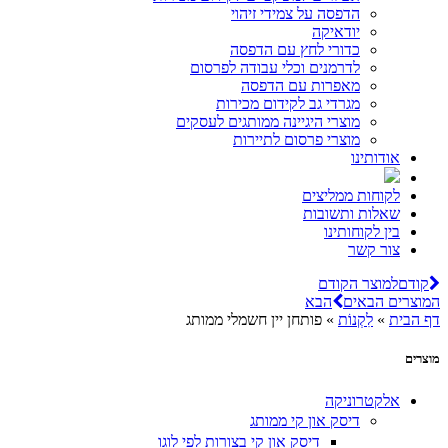
הדפסה על צמידי זיהוי
יודאיקה
כדורי לחץ עם הדפסה
לדרמנים וכלי עבודה לפרסום
מאפרות עם הדפסה
מגרדי גב לקידום מכירות
מוצרי היגיינה ממותגים לעסקים
מוצרי פרסום לתיירות
אודותינו
לקוחות ממליצים
שאלות ותשובות
בין לקוחותינו
צור קשר
קודם
למוצר הקודם
המוצרים הבאים
הבא
דף הבית
»
לִקְנוֹת
»
פותחן יין חשמלי ממותג
מוצרים
אלקטרוניקה
דיסק און קי ממותג
דיסק און קי בצורות לפי לוגו