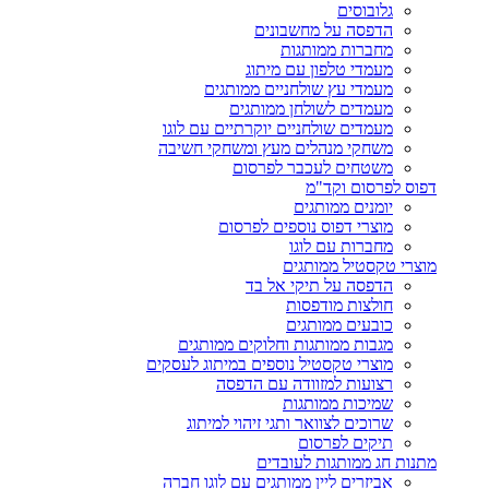
גלובוסים
הדפסה על מחשבונים
מחברות ממותגות
מעמדי טלפון עם מיתוג
מעמדי עץ שולחניים ממותגים
מעמדים לשולחן ממותגים
מעמדים שולחניים יוקרתיים עם לוגו
משחקי מנהלים מעץ ומשחקי חשיבה
משטחים לעכבר לפרסום
דפוס לפרסום וקד"מ
יומנים ממותגים
מוצרי דפוס נוספים לפרסום
מחברות עם לוגו
מוצרי טקסטיל ממותגים
הדפסה על תיקי אל בד
חולצות מודפסות
כובעים ממותגים
מגבות ממותגות וחלוקים ממותגים
מוצרי טקסטיל נוספים במיתוג לעסקים
רצועות למזוודה עם הדפסה
שמיכות ממותגות
שרוכים לצוואר ותגי זיהוי למיתוג
תיקים לפרסום
מתנות חג ממותגות לעובדים
אביזרים ליין ממותגים עם לוגו חברה