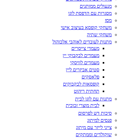
מנעולים ממותגים
מסגרות עם הדפסת לוגו
מסז
משחקי קופסא בעיצוב אישי
משחקי שתיה
מתנות לעובדים לאוהבי אלכוהול
מעמדי צייסרים
מעמדים לבקבוקי יין
מעמדים לוויסקי
סטים אביזרים ליין
פלאסקים
קופסאות לבקבוקים
תחתית ריהוט
מתנות עם לוגו לבית
לבית מוצרי זכוכית
סיכות דש לפרסום
פנסים למיתוג
צייני לייזר עם מיתוג
שוקולדים וממתקים