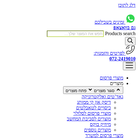
דלג לתוכן
זמינים בשבילכם
גם בוואצאפ
Products search
לפרטים והזמנות:
072-2419010
מוצרי פרסום
מוצרים
סגור מוצרים
פתח מוצרים
גאד’טים ואלקטרוניקה
דיסק און קי ממותג
כיסויים לטאבלטים
מוצרי פרסום לסלולר
מוצרים לסביבת המחשב
מיוזיק בוקס
מוצרים נוספים
מוצרי פרסום למשרד