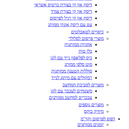
דיסק און קי בצורת כרטיס אשראי
דיסק און קי בצורת צמיד
דיסק און קי רגיל לפרסום
עט עם דיסק אונקי ממותג
כיסויים לטאבלטים
מוצרי פרסום לסלולר
אוזניות ממותגות
בלו טות
כיס לפלאפון נייד עם לוגו
מוט סלפי ממותג
סוללות הטענה ממותגות
רמקולים עם מיתוג לנייד
מוצרים לסביבת המחשב
משטחים לעכבר עם לוגו
עכברים למחשב ממותגים
מוצרים נוספים
מיוזיק בוקס
דפוס לפרסום וקד"מ
יומנים ממותגים