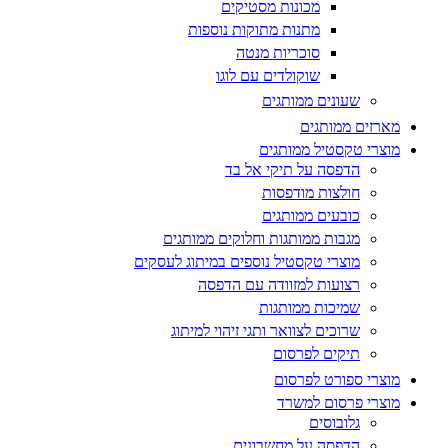
מכונות מסטיקים
מתנות מתוקות נוספות
סוכריות מנטה
שוקולדים עם לוגו
שעונים ממותגים
מארזים ממותגים
מוצרי טקסטיל ממותגים
הדפסה על תיקי אל בד
חולצות מודפסות
כובעים ממותגים
מגבות ממותגות וחלוקים ממותגים
מוצרי טקסטיל נוספים במיתוג לעסקים
רצועות למזוודה עם הדפסה
שמיכות ממותגות
שרוכים לצוואר ותגי זיהוי למיתוג
תיקים לפרסום
מוצרי ספורט לפרסום
מוצרי פרסום למשרד
גלובוסים
הדפסה על מחשבונים