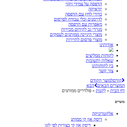
הדפסה על צמידי זיהוי
יודאיקה
כדורי לחץ עם הדפסה
לדרמנים וכלי עבודה לפרסום
מאפרות עם הדפסה
מגרדי גב לקידום מכירות
מוצרי היגיינה ממותגים לעסקים
מוצרי פרסום לתיירות
אודותינו
לקוחות ממליצים
שאלות ותשובות
בין לקוחותינו
צור קשר
קודם
למוצר הקודם
המוצרים הבאים
הבא
דף הבית
»
לִקְנוֹת
»
פולדרים ממותגים
מוצרים
אלקטרוניקה
דיסק און קי ממותג
דיסק און קי בצורות לפי לוגו