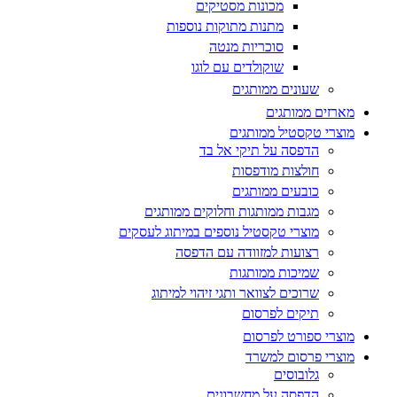
מכונות מסטיקים
מתנות מתוקות נוספות
סוכריות מנטה
שוקולדים עם לוגו
שעונים ממותגים
מארזים ממותגים
מוצרי טקסטיל ממותגים
הדפסה על תיקי אל בד
חולצות מודפסות
כובעים ממותגים
מגבות ממותגות וחלוקים ממותגים
מוצרי טקסטיל נוספים במיתוג לעסקים
רצועות למזוודה עם הדפסה
שמיכות ממותגות
שרוכים לצוואר ותגי זיהוי למיתוג
תיקים לפרסום
מוצרי ספורט לפרסום
מוצרי פרסום למשרד
גלובוסים
הדפסה על מחשבונים