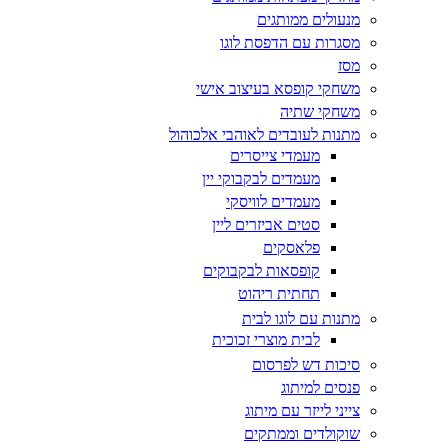
מנעולים ממותגים
מסגרות עם הדפסת לוגו
מסז
משחקי קופסא בעיצוב אישי
משחקי שתיה
מתנות לעובדים לאוהבי אלכוהול
מעמדי צייסרים
מעמדים לבקבוקי יין
מעמדים לוויסקי
סטים אביזרים ליין
פלאסקים
קופסאות לבקבוקים
תחתית ריהוט
מתנות עם לוגו לבית
לבית מוצרי זכוכית
סיכות דש לפרסום
פנסים למיתוג
צייני לייזר עם מיתוג
שוקולדים וממתקים