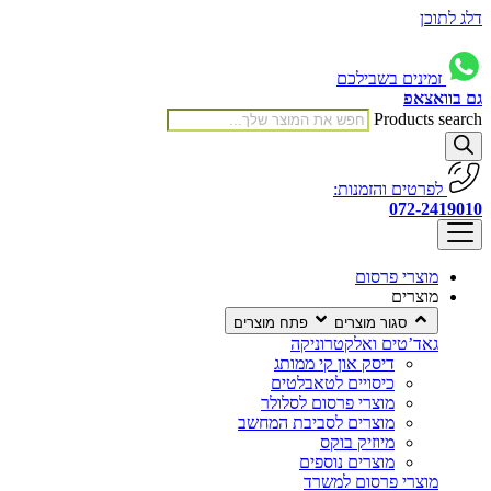
דלג לתוכן
זמינים בשבילכם
גם בוואצאפ
Products search
לפרטים והזמנות:
072-2419010
מוצרי פרסום
מוצרים
סגור מוצרים
פתח מוצרים
גאד’טים ואלקטרוניקה
דיסק און קי ממותג
כיסויים לטאבלטים
מוצרי פרסום לסלולר
מוצרים לסביבת המחשב
מיוזיק בוקס
מוצרים נוספים
מוצרי פרסום למשרד