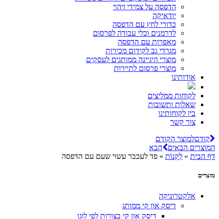
הדפסה על צמידי זיהוי
יודאיקה
כדורי לחץ עם הדפסה
לדרמנים וכלי עבודה לפרסום
מאפרות עם הדפסה
מגרדי גב לקידום מכירות
מוצרי היגיינה ממותגים לעסקים
מוצרי פרסום לתיירות
אודותינו
לקוחות ממליצים
שאלות ותשובות
בין לקוחותינו
צור קשר
קודם
למוצר הקודם
המוצרים הבאים
הבא
דף הבית
»
לִקְנוֹת
»
פד לעכבר עשוי שעם עם הדפסה
מוצרים
אלקטרוניקה
דיסק און קי ממותג
דיסק און קי בצורות לפי לוגו