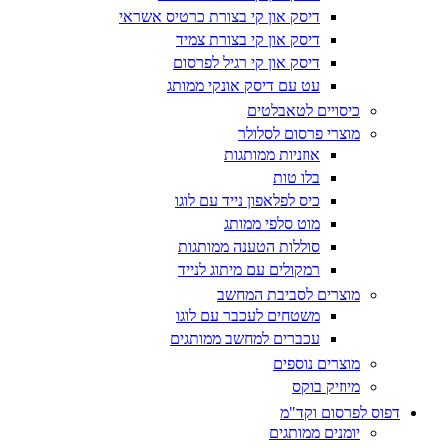
דיסק און קי בצורת כרטיס אשראי
דיסק און קי בצורת צמיד
דיסק און קי רגיל לפרסום
עט עם דיסק אונקי ממותג
כיסויים לטאבלטים
מוצרי פרסום לסלולר
אוזניות ממותגות
בלו טות
כיס לפלאפון נייד עם לוגו
מוט סלפי ממותג
סוללות הטענה ממותגות
רמקולים עם מיתוג לנייד
מוצרים לסביבת המחשב
משטחים לעכבר עם לוגו
עכברים למחשב ממותגים
מוצרים נוספים
מיוזיק בוקס
דפוס לפרסום וקד"מ
יומנים ממותגים