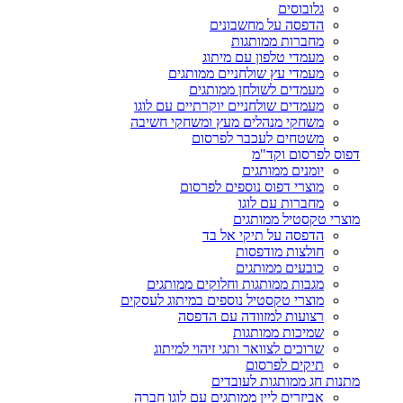
גלובוסים
הדפסה על מחשבונים
מחברות ממותגות
מעמדי טלפון עם מיתוג
מעמדי עץ שולחניים ממותגים
מעמדים לשולחן ממותגים
מעמדים שולחניים יוקרתיים עם לוגו
משחקי מנהלים מעץ ומשחקי חשיבה
משטחים לעכבר לפרסום
דפוס לפרסום וקד"מ
יומנים ממותגים
מוצרי דפוס נוספים לפרסום
מחברות עם לוגו
מוצרי טקסטיל ממותגים
הדפסה על תיקי אל בד
חולצות מודפסות
כובעים ממותגים
מגבות ממותגות וחלוקים ממותגים
מוצרי טקסטיל נוספים במיתוג לעסקים
רצועות למזוודה עם הדפסה
שמיכות ממותגות
שרוכים לצוואר ותגי זיהוי למיתוג
תיקים לפרסום
מתנות חג ממותגות לעובדים
אביזרים ליין ממותגים עם לוגו חברה