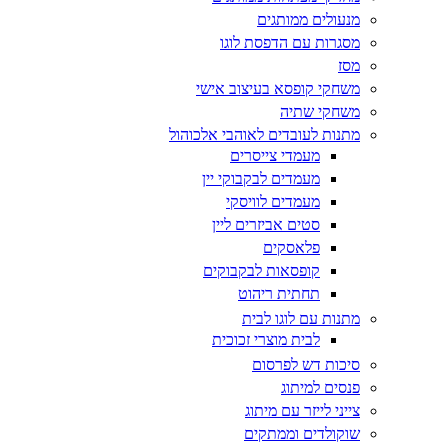
מנעולים ממותגים
מסגרות עם הדפסת לוגו
מסז
משחקי קופסא בעיצוב אישי
משחקי שתיה
מתנות לעובדים לאוהבי אלכוהול
מעמדי צייסרים
מעמדים לבקבוקי יין
מעמדים לוויסקי
סטים אביזרים ליין
פלאסקים
קופסאות לבקבוקים
תחתית ריהוט
מתנות עם לוגו לבית
לבית מוצרי זכוכית
סיכות דש לפרסום
פנסים למיתוג
צייני לייזר עם מיתוג
שוקולדים וממתקים