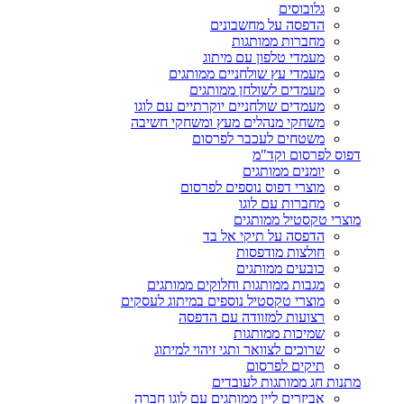
גלובוסים
הדפסה על מחשבונים
מחברות ממותגות
מעמדי טלפון עם מיתוג
מעמדי עץ שולחניים ממותגים
מעמדים לשולחן ממותגים
מעמדים שולחניים יוקרתיים עם לוגו
משחקי מנהלים מעץ ומשחקי חשיבה
משטחים לעכבר לפרסום
דפוס לפרסום וקד"מ
יומנים ממותגים
מוצרי דפוס נוספים לפרסום
מחברות עם לוגו
מוצרי טקסטיל ממותגים
הדפסה על תיקי אל בד
חולצות מודפסות
כובעים ממותגים
מגבות ממותגות וחלוקים ממותגים
מוצרי טקסטיל נוספים במיתוג לעסקים
רצועות למזוודה עם הדפסה
שמיכות ממותגות
שרוכים לצוואר ותגי זיהוי למיתוג
תיקים לפרסום
מתנות חג ממותגות לעובדים
אביזרים ליין ממותגים עם לוגו חברה