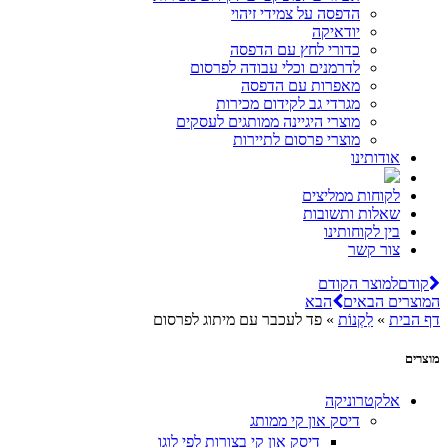
הדפסה על צמידי זיהוי
יודאיקה
כדורי לחץ עם הדפסה
לדרמנים וכלי עבודה לפרסום
מאפרות עם הדפסה
מגרדי גב לקידום מכירות
מוצרי היגיינה ממותגים לעסקים
מוצרי פרסום לתיירות
אודותינו
לקוחות ממליצים
שאלות ותשובות
בין לקוחותינו
צור קשר
קודם
למוצר הקודם
המוצרים הבאים
הבא
דף הבית
»
לִקְנוֹת
»
פד לעכבר עם מיתוג לפרסום
מוצרים
אלקטרוניקה
דיסק און קי ממותג
דיסק און קי בצורות לפי לוגו