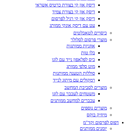
דיסק און קי בצורת כרטיס אשראי
דיסק און קי בצורת צמיד
דיסק און קי רגיל לפרסום
עט עם דיסק אונקי ממותג
כיסויים לטאבלטים
מוצרי פרסום לסלולר
אוזניות ממותגות
בלו טות
כיס לפלאפון נייד עם לוגו
מוט סלפי ממותג
סוללות הטענה ממותגות
רמקולים עם מיתוג לנייד
מוצרים לסביבת המחשב
משטחים לעכבר עם לוגו
עכברים למחשב ממותגים
מוצרים נוספים
מיוזיק בוקס
דפוס לפרסום וקד"מ
יומנים ממותגים