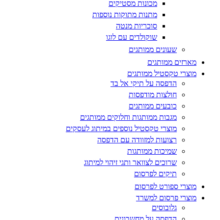
מכונות מסטיקים
מתנות מתוקות נוספות
סוכריות מנטה
שוקולדים עם לוגו
שעונים ממותגים
מארזים ממותגים
מוצרי טקסטיל ממותגים
הדפסה על תיקי אל בד
חולצות מודפסות
כובעים ממותגים
מגבות ממותגות וחלוקים ממותגים
מוצרי טקסטיל נוספים במיתוג לעסקים
רצועות למזוודה עם הדפסה
שמיכות ממותגות
שרוכים לצוואר ותגי זיהוי למיתוג
תיקים לפרסום
מוצרי ספורט לפרסום
מוצרי פרסום למשרד
גלובוסים
הדפסה על מחשבונים