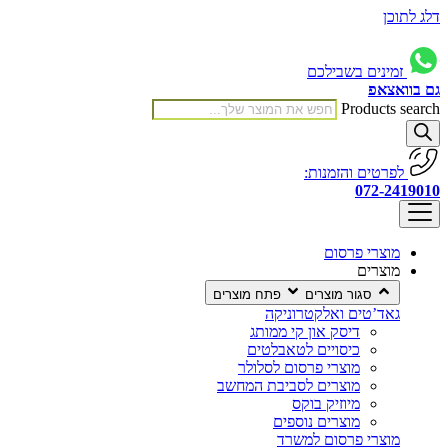
דלג לתוכן
זמינים בשבילכם
גם בוואצאפ
Products search
לפרטים והזמנות:
072-2419010
מוצרי פרסום
מוצרים
סגור מוצרים
פתח מוצרים
גאד’טים ואלקטרוניקה
דיסק און קי ממותג
כיסויים לטאבלטים
מוצרי פרסום לסלולר
מוצרים לסביבת המחשב
מיוזיק בוקס
מוצרים נוספים
מוצרי פרסום למשרד