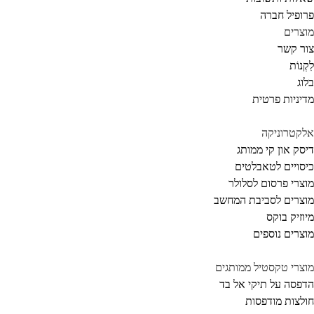
ופיל חברה
צרים
ר קשר
קְנוֹת
וג
יניות פרטית
קטרוניקה
סק און קי ממותג
סויים לטאבלטים
צרי פרסום לסלולר
צרים לסביבת המחשב
וזיק בוקס
צרים נוספים
צרי טקסטיל ממותגים
פסה על תיקי אל בד
לצות מודפסות