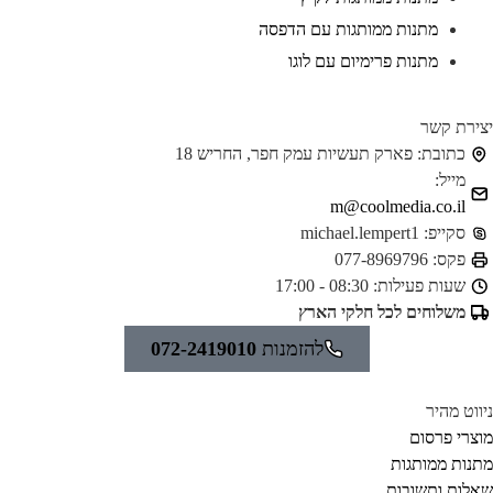
מתנות ממותגות עם הדפסה
מתנות פרימיום עם לוגו
ירת קשר
כתובת:
פארק תעשיות עמק חפר, החריש 18
מייל:
m@coolmedia.co.il
סקייפ:
michael.lempert1
פקס:
077-8969796
שעות פעילות:
08:30 - 17:00
משלוחים לכל חלקי הארץ
להזמנות
072-2419010
ווט מהיר
צרי פרסום
נות ממותגות
לות ותשובות