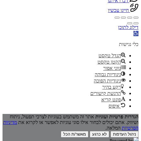
דברו איתנו
חייגו עכשיו
דילוג לתוכן
פתח
סרגל
נגישות
כלי נגישות
הגדל טקסט
הקטן טקסט
גווני אפור
ניגודיות גבוהה
ניגודיות הפוכה
רקע בהיר
הדגשת קישורים
פונט קריא
איפוס
הגדרות פרטיות ועוגיות
אתר זה משתמש בעוגיות לצרכי תפעול, ניתוח
ושיווק. אתם יכולים לבחור אילו סוגי עוגיות לאפשר או לקרוא את
מדיניות
הפרטיות
המלאה.
ניהול העדפות
לא כרגע
מאשר/ת הכל
Powered by