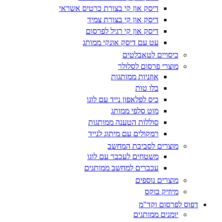
דיסק און קי בצורת כרטיס אשראי
דיסק און קי בצורת צמיד
דיסק און קי רגיל לפרסום
עט עם דיסק אונקי ממותג
כיסויים לטאבלטים
מוצרי פרסום לסלולר
אוזניות ממותגות
בלו טות
כיס לפלאפון נייד עם לוגו
מוט סלפי ממותג
סוללות הטענה ממותגות
רמקולים עם מיתוג לנייד
מוצרים לסביבת המחשב
משטחים לעכבר עם לוגו
עכברים למחשב ממותגים
מוצרים נוספים
מיוזיק בוקס
דפוס לפרסום וקד"מ
יומנים ממותגים