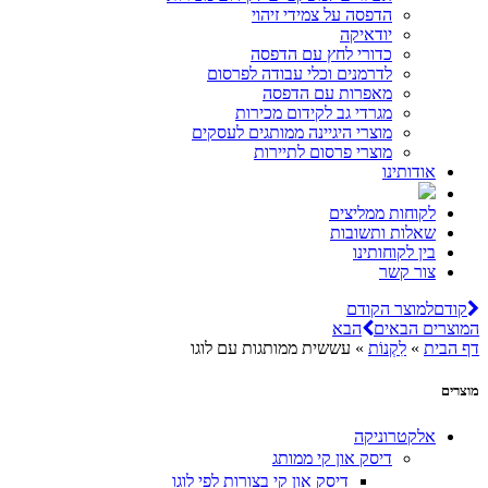
הדפסה על צמידי זיהוי
יודאיקה
כדורי לחץ עם הדפסה
לדרמנים וכלי עבודה לפרסום
מאפרות עם הדפסה
מגרדי גב לקידום מכירות
מוצרי היגיינה ממותגים לעסקים
מוצרי פרסום לתיירות
אודותינו
לקוחות ממליצים
שאלות ותשובות
בין לקוחותינו
צור קשר
קודם
למוצר הקודם
המוצרים הבאים
הבא
דף הבית
»
לִקְנוֹת
»
עששית ממותגות עם לוגו
מוצרים
אלקטרוניקה
דיסק און קי ממותג
דיסק און קי בצורות לפי לוגו