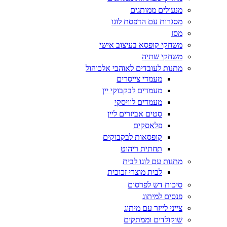
מנעולים ממותגים
מסגרות עם הדפסת לוגו
מסז
משחקי קופסא בעיצוב אישי
משחקי שתיה
מתנות לעובדים לאוהבי אלכוהול
מעמדי צייסרים
מעמדים לבקבוקי יין
מעמדים לוויסקי
סטים אביזרים ליין
פלאסקים
קופסאות לבקבוקים
תחתית ריהוט
מתנות עם לוגו לבית
לבית מוצרי זכוכית
סיכות דש לפרסום
פנסים למיתוג
צייני לייזר עם מיתוג
שוקולדים וממתקים