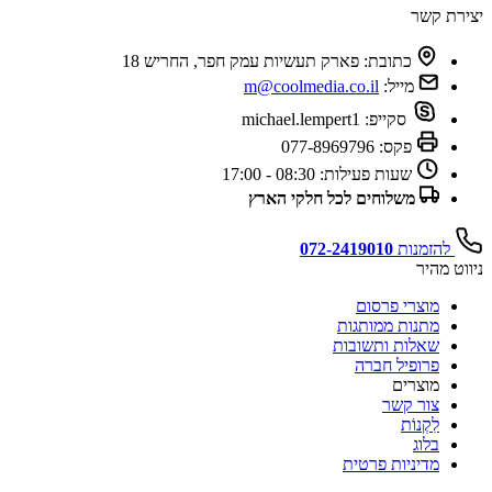
יצירת קשר
כתובת:
פארק תעשיות עמק חפר, החריש 18
מייל:
m@coolmedia.co.il
סקייפ:
michael.lempert1
פקס:
077-8969796
שעות פעילות:
08:30 - 17:00
משלוחים לכל חלקי הארץ
להזמנות
072-2419010
ניווט מהיר
מוצרי פרסום
מתנות ממותגות
שאלות ותשובות
פרופיל חברה
מוצרים
צור קשר
לִקְנוֹת
בלוג
מדיניות פרטית