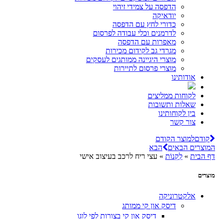
הדפסה על צמידי זיהוי
יודאיקה
כדורי לחץ עם הדפסה
לדרמנים וכלי עבודה לפרסום
מאפרות עם הדפסה
מגרדי גב לקידום מכירות
מוצרי היגיינה ממותגים לעסקים
מוצרי פרסום לתיירות
אודותינו
לקוחות ממליצים
שאלות ותשובות
בין לקוחותינו
צור קשר
קודם
למוצר הקודם
המוצרים הבאים
הבא
דף הבית
»
לִקְנוֹת
»
עצי ריח לרכב בעיצוב אישי
מוצרים
אלקטרוניקה
דיסק און קי ממותג
דיסק און קי בצורות לפי לוגו