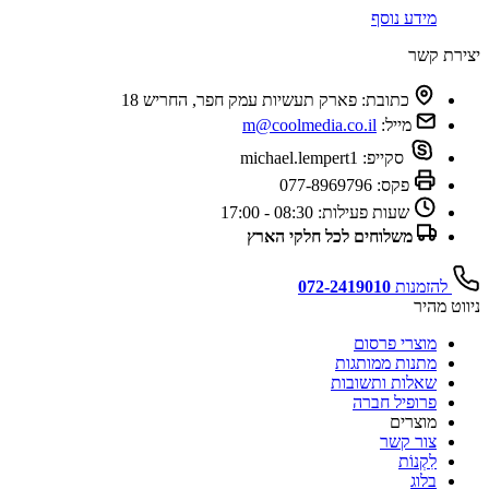
מידע נוסף
יצירת קשר
כתובת:
פארק תעשיות עמק חפר, החריש 18
מייל:
m@coolmedia.co.il
סקייפ:
michael.lempert1
פקס:
077-8969796
שעות פעילות:
08:30 - 17:00
משלוחים לכל חלקי הארץ
להזמנות
072-2419010
ניווט מהיר
מוצרי פרסום
מתנות ממותגות
שאלות ותשובות
פרופיל חברה
מוצרים
צור קשר
לִקְנוֹת
בלוג