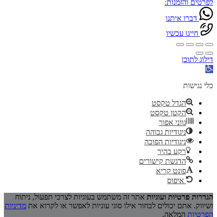
לפרטים והזמנות:
דברו איתנו
חייגו עכשיו
דילוג לתוכן
פתח
סרגל
נגישות
כלי נגישות
הגדל טקסט
הקטן טקסט
גווני אפור
ניגודיות גבוהה
ניגודיות הפוכה
רקע בהיר
הדגשת קישורים
פונט קריא
איפוס
הגדרות פרטיות ועוגיות
אתר זה משתמש בעוגיות לצרכי תפעול, ניתוח
ושיווק. אתם יכולים לבחור אילו סוגי עוגיות לאפשר או לקרוא את
מדיניות
הפרטיות
המלאה.