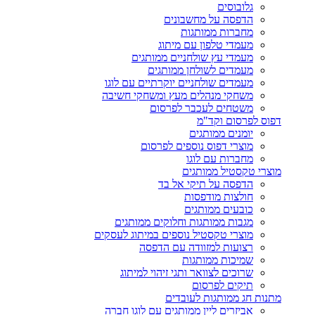
גלובוסים
הדפסה על מחשבונים
מחברות ממותגות
מעמדי טלפון עם מיתוג
מעמדי עץ שולחניים ממותגים
מעמדים לשולחן ממותגים
מעמדים שולחניים יוקרתיים עם לוגו
משחקי מנהלים מעץ ומשחקי חשיבה
משטחים לעכבר לפרסום
דפוס לפרסום וקד"מ
יומנים ממותגים
מוצרי דפוס נוספים לפרסום
מחברות עם לוגו
מוצרי טקסטיל ממותגים
הדפסה על תיקי אל בד
חולצות מודפסות
כובעים ממותגים
מגבות ממותגות וחלוקים ממותגים
מוצרי טקסטיל נוספים במיתוג לעסקים
רצועות למזוודה עם הדפסה
שמיכות ממותגות
שרוכים לצוואר ותגי זיהוי למיתוג
תיקים לפרסום
מתנות חג ממותגות לעובדים
אביזרים ליין ממותגים עם לוגו חברה