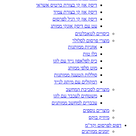
דיסק און קי בצורת כרטיס אשראי
דיסק און קי בצורת צמיד
דיסק און קי רגיל לפרסום
עט עם דיסק אונקי ממותג
כיסויים לטאבלטים
מוצרי פרסום לסלולר
אוזניות ממותגות
בלו טות
כיס לפלאפון נייד עם לוגו
מוט סלפי ממותג
סוללות הטענה ממותגות
רמקולים עם מיתוג לנייד
מוצרים לסביבת המחשב
משטחים לעכבר עם לוגו
עכברים למחשב ממותגים
מוצרים נוספים
מיוזיק בוקס
דפוס לפרסום וקד"מ
יומנים ממותגים