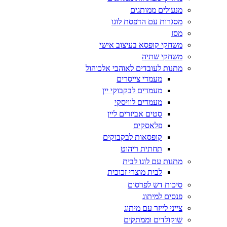
מנעולים ממותגים
מסגרות עם הדפסת לוגו
מסז
משחקי קופסא בעיצוב אישי
משחקי שתיה
מתנות לעובדים לאוהבי אלכוהול
מעמדי צייסרים
מעמדים לבקבוקי יין
מעמדים לוויסקי
סטים אביזרים ליין
פלאסקים
קופסאות לבקבוקים
תחתית ריהוט
מתנות עם לוגו לבית
לבית מוצרי זכוכית
סיכות דש לפרסום
פנסים למיתוג
צייני לייזר עם מיתוג
שוקולדים וממתקים