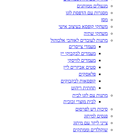
מנעולים ממותגים
מסגרות עם הדפסת לוגו
מסז
משחקי קופסא בעיצוב אישי
משחקי שתיה
מתנות לעובדים לאוהבי אלכוהול
מעמדי צייסרים
מעמדים לבקבוקי יין
מעמדים לוויסקי
סטים אביזרים ליין
פלאסקים
קופסאות לבקבוקים
תחתית ריהוט
מתנות עם לוגו לבית
לבית מוצרי זכוכית
סיכות דש לפרסום
פנסים למיתוג
צייני לייזר עם מיתוג
שוקולדים וממתקים