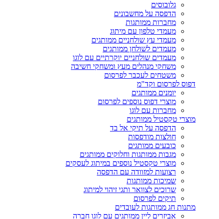
גלובוסים
הדפסה על מחשבונים
מחברות ממותגות
מעמדי טלפון עם מיתוג
מעמדי עץ שולחניים ממותגים
מעמדים לשולחן ממותגים
מעמדים שולחניים יוקרתיים עם לוגו
משחקי מנהלים מעץ ומשחקי חשיבה
משטחים לעכבר לפרסום
דפוס לפרסום וקד"מ
יומנים ממותגים
מוצרי דפוס נוספים לפרסום
מחברות עם לוגו
מוצרי טקסטיל ממותגים
הדפסה על תיקי אל בד
חולצות מודפסות
כובעים ממותגים
מגבות ממותגות וחלוקים ממותגים
מוצרי טקסטיל נוספים במיתוג לעסקים
רצועות למזוודה עם הדפסה
שמיכות ממותגות
שרוכים לצוואר ותגי זיהוי למיתוג
תיקים לפרסום
מתנות חג ממותגות לעובדים
אביזרים ליין ממותגים עם לוגו חברה