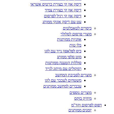
דיסק און קי בצורת כרטיס אשראי
דיסק און קי בצורת צמיד
דיסק און קי רגיל לפרסום
עט עם דיסק אונקי ממותג
כיסויים לטאבלטים
מוצרי פרסום לסלולר
אוזניות ממותגות
בלו טות
כיס לפלאפון נייד עם לוגו
מוט סלפי ממותג
סוללות הטענה ממותגות
רמקולים עם מיתוג לנייד
מוצרים לסביבת המחשב
משטחים לעכבר עם לוגו
עכברים למחשב ממותגים
מוצרים נוספים
מיוזיק בוקס
דפוס לפרסום וקד"מ
יומנים ממותגים