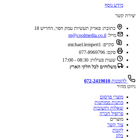
מידע נוסף
יצירת קשר
כתובת:
פארק תעשיות עמק חפר, החריש 18
מייל:
m@coolmedia.co.il
סקייפ:
michael.lempert1
פקס:
077-8969796
שעות פעילות:
08:30 - 17:00
משלוחים לכל חלקי הארץ
להזמנות
072-2419010
ניווט מהיר
מוצרי פרסום
מתנות ממותגות
שאלות ותשובות
פרופיל חברה
מוצרים
צור קשר
לִקְנוֹת
בלוג