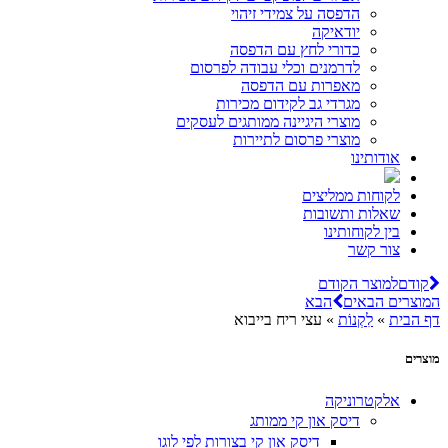
הדפסה על צמידי זיהוי
יודאיקה
כדורי לחץ עם הדפסה
לדרמנים וכלי עבודה לפרסום
מאפרות עם הדפסה
מגרדי גב לקידום מכירות
מוצרי היגיינה ממותגים לעסקים
מוצרי פרסום לתיירות
אודותינו
לקוחות ממליצים
שאלות ותשובות
בין לקוחותינו
צור קשר
קודם
למוצר הקודם
המוצרים הבאים
הבא
דף הבית
»
לִקְנוֹת
»
עצי ריח בייבוא
מוצרים
אלקטרוניקה
דיסק און קי ממותג
דיסק און קי בצורות לפי לוגו