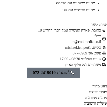
מתנות ממותגות עם הדפסה
מתנות פרימיום עם לוגו
ירת קשר
כתובת:
פארק תעשיות עמק חפר, החריש 18
מייל:
m@coolmedia.co.il
סקייפ:
michael.lempert1
פקס:
077-8969796
שעות פעילות:
08:30 - 17:00
משלוחים לכל חלקי הארץ
להזמנות
072-2419010
ווט מהיר
צרי פרסום
נות ממותגות
לות ותשובות