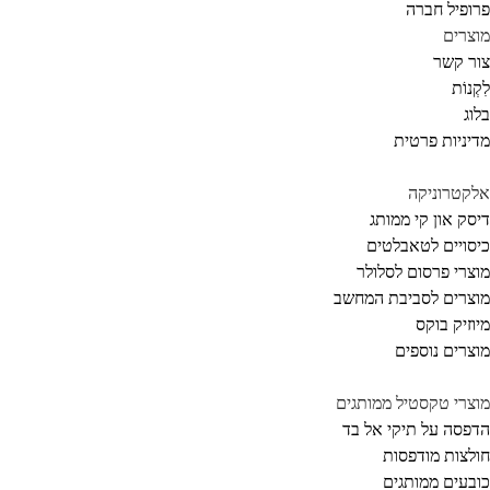
ופיל חברה
צרים
ר קשר
קְנוֹת
וג
יניות פרטית
קטרוניקה
סק און קי ממותג
סויים לטאבלטים
צרי פרסום לסלולר
צרים לסביבת המחשב
וזיק בוקס
צרים נוספים
צרי טקסטיל ממותגים
פסה על תיקי אל בד
לצות מודפסות
בעים ממותגים