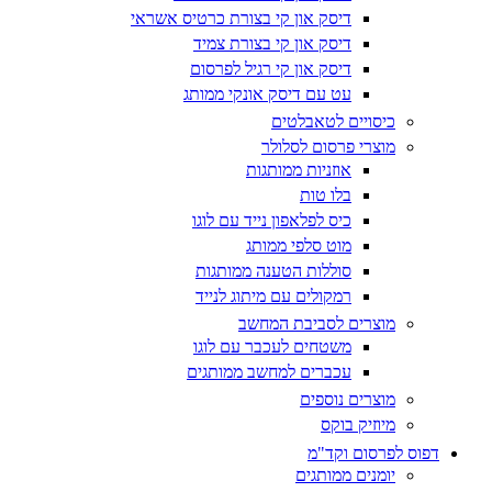
דיסק און קי בצורת כרטיס אשראי
דיסק און קי בצורת צמיד
דיסק און קי רגיל לפרסום
עט עם דיסק אונקי ממותג
כיסויים לטאבלטים
מוצרי פרסום לסלולר
אוזניות ממותגות
בלו טות
כיס לפלאפון נייד עם לוגו
מוט סלפי ממותג
סוללות הטענה ממותגות
רמקולים עם מיתוג לנייד
מוצרים לסביבת המחשב
משטחים לעכבר עם לוגו
עכברים למחשב ממותגים
מוצרים נוספים
מיוזיק בוקס
דפוס לפרסום וקד"מ
יומנים ממותגים