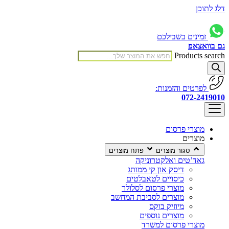
דלג לתוכן
זמינים בשבילכם
גם בוואצאפ
Products search
לפרטים והזמנות:
072-2419010
מוצרי פרסום
מוצרים
סגור מוצרים
פתח מוצרים
גאד’טים ואלקטרוניקה
דיסק און קי ממותג
כיסויים לטאבלטים
מוצרי פרסום לסלולר
מוצרים לסביבת המחשב
מיוזיק בוקס
מוצרים נוספים
מוצרי פרסום למשרד