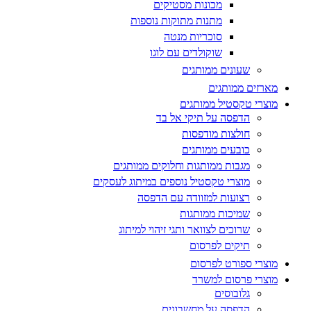
מכונות מסטיקים
מתנות מתוקות נוספות
סוכריות מנטה
שוקולדים עם לוגו
שעונים ממותגים
מארזים ממותגים
מוצרי טקסטיל ממותגים
הדפסה על תיקי אל בד
חולצות מודפסות
כובעים ממותגים
מגבות ממותגות וחלוקים ממותגים
מוצרי טקסטיל נוספים במיתוג לעסקים
רצועות למזוודה עם הדפסה
שמיכות ממותגות
שרוכים לצוואר ותגי זיהוי למיתוג
תיקים לפרסום
מוצרי ספורט לפרסום
מוצרי פרסום למשרד
גלובוסים
הדפסה על מחשבונים