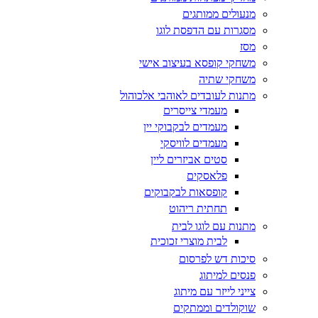
מנעולים ממותגים
מסגרות עם הדפסת לוגו
מסז
משחקי קופסא בעיצוב אישי
משחקי שתיה
מתנות לעובדים לאוהבי אלכוהול
מעמדי צייסרים
מעמדים לבקבוקי יין
מעמדים לוויסקי
סטים אביזרים ליין
פלאסקים
קופסאות לבקבוקים
תחתית ריהוט
מתנות עם לוגו לבית
לבית מוצרי זכוכית
סיכות דש לפרסום
פנסים למיתוג
צייני לייזר עם מיתוג
שוקולדים וממתקים