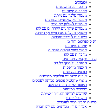
גלובוסים
הדפסה על מחשבונים
מחברות ממותגות
מעמדי טלפון עם מיתוג
מעמדי עץ שולחניים ממותגים
מעמדים לשולחן ממותגים
מעמדים שולחניים יוקרתיים עם לוגו
משחקי מנהלים מעץ ומשחקי חשיבה
משטחים לעכבר לפרסום
דפוס לפרסום וקד"מ
יומנים ממותגים
מוצרי דפוס נוספים לפרסום
מחברות עם לוגו
מוצרי טקסטיל ממותגים
הדפסה על תיקי אל בד
חולצות מודפסות
כובעים ממותגים
מגבות ממותגות וחלוקים ממותגים
מוצרי טקסטיל נוספים במיתוג לעסקים
רצועות למזוודה עם הדפסה
שמיכות ממותגות
שרוכים לצוואר ותגי זיהוי למיתוג
תיקים לפרסום
מתנות חג ממותגות לעובדים
אביזרים ליין ממותגים עם לוגו חברה