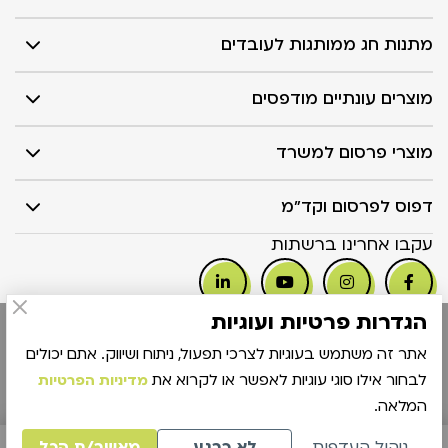
מתנות חג ממותגות לעובדים
מוצרים עונתיים מודפסים
מוצרי פרסום למשרד
דפוס לפרסום וקד"מ
עקבו אחרינו ברשתות
הגדרות פרטיות ועוגיות
הצהרת
קידום אתר |
UI UX
כל הזכויות שמורות Cool Media ©
אתר זה משתמש בעוגיות לצרכי תפעול, ניתוח ושיווק. אתם יכולים
נגישות
2026
לבחור אילו סוגי עוגיות לאפשר או לקרוא את
מדיניות הפרטיות
המלאה.
לפרטים והזמנות:
ניהול העדפות
לא כרגע
מאשר/ת הכל