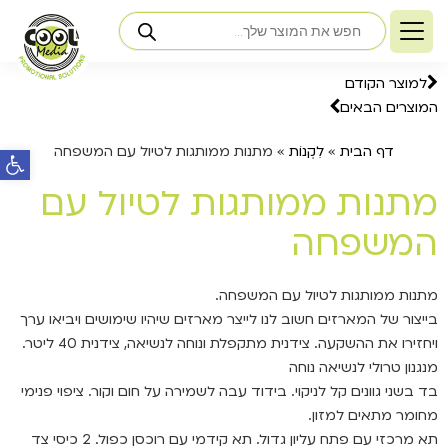
למוצר הקודם
המוצרים הבאים
פתח ס
דף הבית
»
לִקְנוֹת
»
מתנות ממותגות לטיול עם המשפחה
מתנות ממותגות לטיול עם
המשפחה
מתנות ממותגות לטיול עם המשפחה.
בייצור של המארזים חשוב לנו לייצר מארזים שיהיו שימושים ויביאו ערך
ויחזירו את ההשקעה. צידנית מתקפלת ונוחה לנשיאה, צידנית 40 ליטר.
מנגנון טרולי לנשיאה נוחה
בד בשני גוונים קל לניקוי. בידוד עבה לשמירה על חום וקור. ציפוי פנימי
מחומר מתאים למזון.
תא מרכזי עם פתח עליון גדול. תא קידמי עם רוכסן כפול. 2 כיסי צד