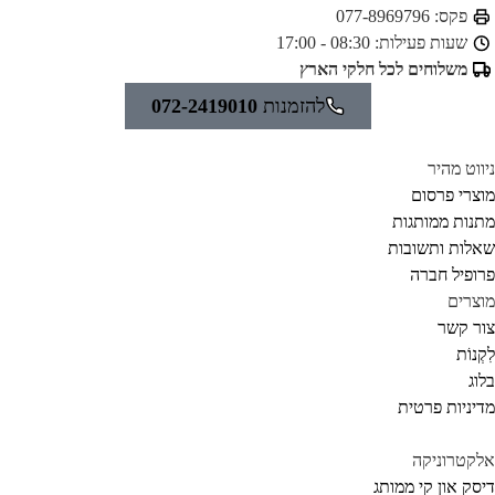
פקס:
077-8969796
שעות פעילות:
08:30 - 17:00
משלוחים לכל חלקי הארץ
להזמנות
072-2419010
ווט מהיר
צרי פרסום
נות ממותגות
לות ותשובות
ופיל חברה
צרים
ר קשר
קְנוֹת
וג
יניות פרטית
קטרוניקה
סק און קי ממותג