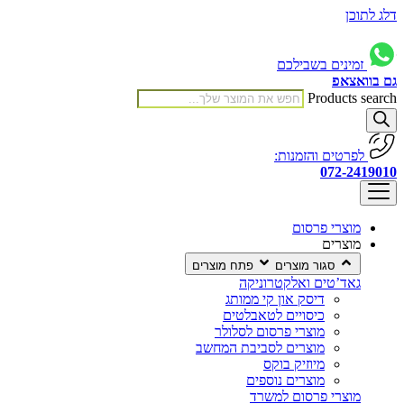
דלג לתוכן
זמינים בשבילכם
גם בוואצאפ
Products search
לפרטים והזמנות:
072-2419010
מוצרי פרסום
מוצרים
סגור מוצרים
פתח מוצרים
גאד’טים ואלקטרוניקה
דיסק און קי ממותג
כיסויים לטאבלטים
מוצרי פרסום לסלולר
מוצרים לסביבת המחשב
מיוזיק בוקס
מוצרים נוספים
מוצרי פרסום למשרד