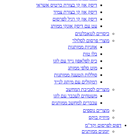
דיסק און קי בצורת כרטיס אשראי
דיסק און קי בצורת צמיד
דיסק און קי רגיל לפרסום
עט עם דיסק אונקי ממותג
כיסויים לטאבלטים
מוצרי פרסום לסלולר
אוזניות ממותגות
בלו טות
כיס לפלאפון נייד עם לוגו
מוט סלפי ממותג
סוללות הטענה ממותגות
רמקולים עם מיתוג לנייד
מוצרים לסביבת המחשב
משטחים לעכבר עם לוגו
עכברים למחשב ממותגים
מוצרים נוספים
מיוזיק בוקס
דפוס לפרסום וקד"מ
יומנים ממותגים