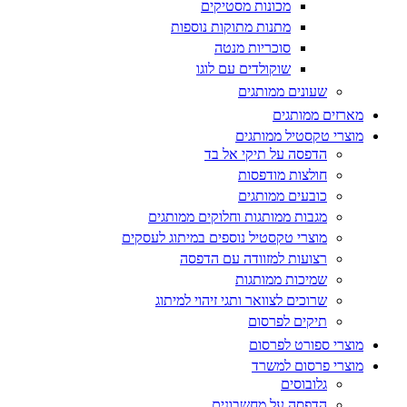
מכונות מסטיקים
מתנות מתוקות נוספות
סוכריות מנטה
שוקולדים עם לוגו
שעונים ממותגים
מארזים ממותגים
מוצרי טקסטיל ממותגים
הדפסה על תיקי אל בד
חולצות מודפסות
כובעים ממותגים
מגבות ממותגות וחלוקים ממותגים
מוצרי טקסטיל נוספים במיתוג לעסקים
רצועות למזוודה עם הדפסה
שמיכות ממותגות
שרוכים לצוואר ותגי זיהוי למיתוג
תיקים לפרסום
מוצרי ספורט לפרסום
מוצרי פרסום למשרד
גלובוסים
הדפסה על מחשבונים