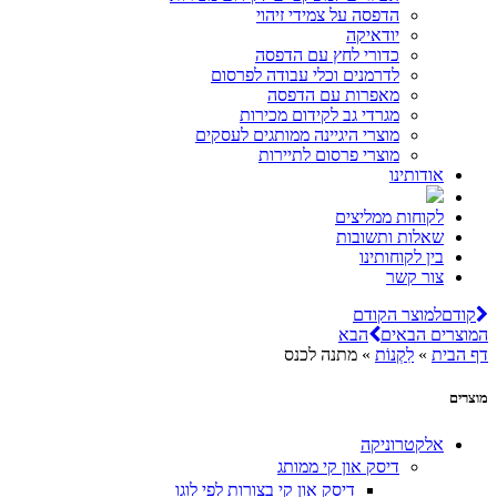
הדפסה על צמידי זיהוי
יודאיקה
כדורי לחץ עם הדפסה
לדרמנים וכלי עבודה לפרסום
מאפרות עם הדפסה
מגרדי גב לקידום מכירות
מוצרי היגיינה ממותגים לעסקים
מוצרי פרסום לתיירות
אודותינו
לקוחות ממליצים
שאלות ותשובות
בין לקוחותינו
צור קשר
קודם
למוצר הקודם
המוצרים הבאים
הבא
דף הבית
»
לִקְנוֹת
»
מתנה לכנס
מוצרים
אלקטרוניקה
דיסק און קי ממותג
דיסק און קי בצורות לפי לוגו