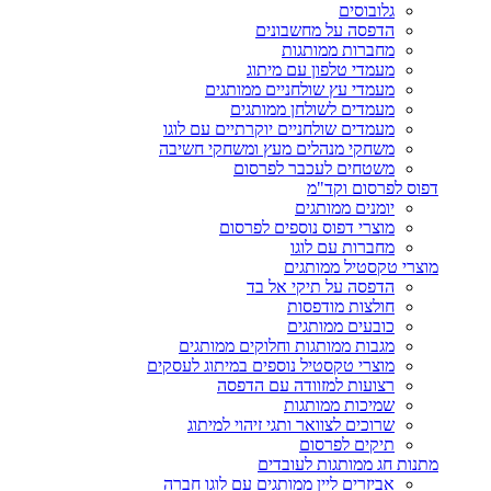
גלובוסים
הדפסה על מחשבונים
מחברות ממותגות
מעמדי טלפון עם מיתוג
מעמדי עץ שולחניים ממותגים
מעמדים לשולחן ממותגים
מעמדים שולחניים יוקרתיים עם לוגו
משחקי מנהלים מעץ ומשחקי חשיבה
משטחים לעכבר לפרסום
דפוס לפרסום וקד"מ
יומנים ממותגים
מוצרי דפוס נוספים לפרסום
מחברות עם לוגו
מוצרי טקסטיל ממותגים
הדפסה על תיקי אל בד
חולצות מודפסות
כובעים ממותגים
מגבות ממותגות וחלוקים ממותגים
מוצרי טקסטיל נוספים במיתוג לעסקים
רצועות למזוודה עם הדפסה
שמיכות ממותגות
שרוכים לצוואר ותגי זיהוי למיתוג
תיקים לפרסום
מתנות חג ממותגות לעובדים
אביזרים ליין ממותגים עם לוגו חברה