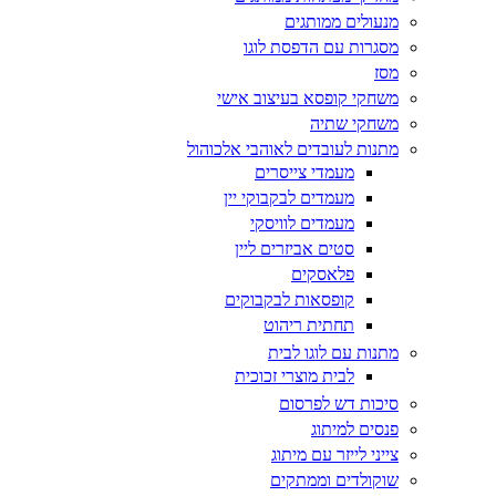
מנעולים ממותגים
מסגרות עם הדפסת לוגו
מסז
משחקי קופסא בעיצוב אישי
משחקי שתיה
מתנות לעובדים לאוהבי אלכוהול
מעמדי צייסרים
מעמדים לבקבוקי יין
מעמדים לוויסקי
סטים אביזרים ליין
פלאסקים
קופסאות לבקבוקים
תחתית ריהוט
מתנות עם לוגו לבית
לבית מוצרי זכוכית
סיכות דש לפרסום
פנסים למיתוג
צייני לייזר עם מיתוג
שוקולדים וממתקים