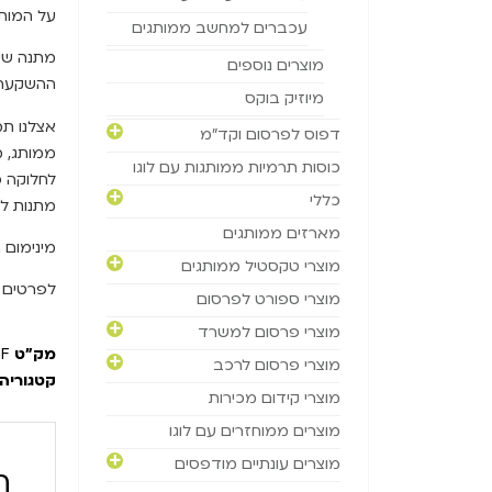
על המותג
עכברים למחשב ממותגים
מתנה שי
מוצרים נוספים
ההשקעה
מיוזיק בוקס
אצלנו תמ
דפוס לפרסום וקד"מ
ממותג, 
כוסות תרמיות ממותגות עם לוגו
לחלוקה כ
כללי
מתנות לק
מארזים ממותגים
מינימום הזמנה
מוצרי טקסטיל ממותגים
לפרטים 
מוצרי ספורט לפרסום
מוצרי פרסום למשרד
מק"ט
F
מוצרי פרסום לרכב
קטגוריה
מוצרי קידום מכירות
מוצרים ממוחזרים עם לוגו
מוצרים עונתיים מודפסים
ה