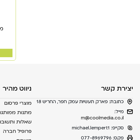
מש
יצירת קשר
ניווט מהיר
כתובת:
פארק תעשיות עמק חפר, החריש 18
מוצרי פרסום
מייל:
מתנות ממותגו
m@coolmedia.co.il
שאלות ותשובו
סקייפ:
michael.lempert1
פרופיל חברה
פקס:
077-8969796