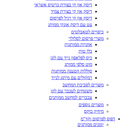
דיסק און קי בצורת כרטיס אשראי
דיסק און קי בצורת צמיד
דיסק און קי רגיל לפרסום
עט עם דיסק אונקי ממותג
כיסויים לטאבלטים
מוצרי פרסום לסלולר
אוזניות ממותגות
בלו טות
כיס לפלאפון נייד עם לוגו
מוט סלפי ממותג
סוללות הטענה ממותגות
רמקולים עם מיתוג לנייד
מוצרים לסביבת המחשב
משטחים לעכבר עם לוגו
עכברים למחשב ממותגים
מוצרים נוספים
מיוזיק בוקס
דפוס לפרסום וקד"מ
יומנים ממותגים