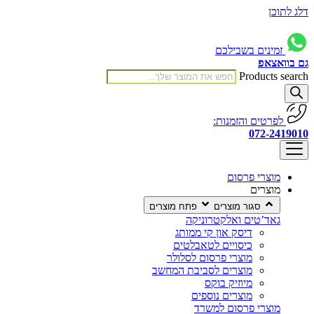
דלג לתוכן
זמינים בשבילכם
גם בוואצאפ
Products search
לפרטים והזמנות:
072-2419010
מוצרי פרסום
מוצרים
סגור מוצרים
פתח מוצרים
גאד’טים ואלקטרוניקה
דיסק און קי ממותג
כיסויים לטאבלטים
מוצרי פרסום לסלולר
מוצרים לסביבת המחשב
מיוזיק בוקס
מוצרים נוספים
מוצרי פרסום למשרד