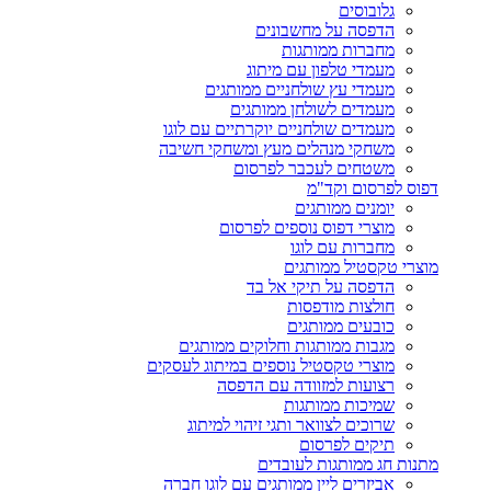
גלובוסים
הדפסה על מחשבונים
מחברות ממותגות
מעמדי טלפון עם מיתוג
מעמדי עץ שולחניים ממותגים
מעמדים לשולחן ממותגים
מעמדים שולחניים יוקרתיים עם לוגו
משחקי מנהלים מעץ ומשחקי חשיבה
משטחים לעכבר לפרסום
דפוס לפרסום וקד"מ
יומנים ממותגים
מוצרי דפוס נוספים לפרסום
מחברות עם לוגו
מוצרי טקסטיל ממותגים
הדפסה על תיקי אל בד
חולצות מודפסות
כובעים ממותגים
מגבות ממותגות וחלוקים ממותגים
מוצרי טקסטיל נוספים במיתוג לעסקים
רצועות למזוודה עם הדפסה
שמיכות ממותגות
שרוכים לצוואר ותגי זיהוי למיתוג
תיקים לפרסום
מתנות חג ממותגות לעובדים
אביזרים ליין ממותגים עם לוגו חברה