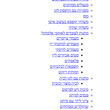
מנעולים ממותגים
מסגרות עם הדפסת לוגו
מסז
משחקי קופסא בעיצוב אישי
משחקי שתיה
מתנות לעובדים לאוהבי אלכוהול
מעמדי צייסרים
מעמדים לבקבוקי יין
מעמדים לוויסקי
סטים אביזרים ליין
פלאסקים
קופסאות לבקבוקים
תחתית ריהוט
מתנות עם לוגו לבית
לבית מוצרי זכוכית
סיכות דש לפרסום
פנסים למיתוג
צייני לייזר עם מיתוג
שוקולדים וממתקים