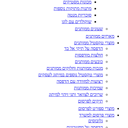
מכונות מסטיקים
מתנות מתוקות נוספות
סוכריות מנטה
שוקולדים עם לוגו
שעונים ממותגים
מארזים ממותגים
מוצרי טקסטיל ממותגים
הדפסה על תיקי אל בד
חולצות מודפסות
כובעים ממותגים
מגבות ממותגות וחלוקים ממותגים
מוצרי טקסטיל נוספים במיתוג לעסקים
רצועות למזוודה עם הדפסה
שמיכות ממותגות
שרוכים לצוואר ותגי זיהוי למיתוג
תיקים לפרסום
מוצרי ספורט לפרסום
מוצרי פרסום למשרד
גלובוסים
הדפסה על מחשבונים