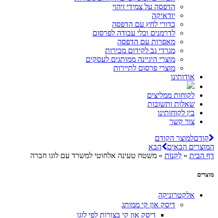
הדפסה על צמידי זיהוי
יודאיקה
כדורי לחץ עם הדפסה
לדרמנים וכלי עבודה לפרסום
מאפרות עם הדפסה
מגרדי גב לקידום מכירות
מוצרי היגיינה ממותגים לעסקים
מוצרי פרסום לתיירות
אודותינו
לקוחות ממליצים
שאלות ותשובות
בין לקוחותינו
צור קשר
קודם
למוצר הקודם
המוצרים הבאים
הבא
דף הבית
»
לִקְנוֹת
»
משטח טעינה אלחוטי למשרד עם לוגו חברה
מוצרים
אלקטרוניקה
דיסק און קי ממותג
דיסק און קי בצורות לפי לוגו