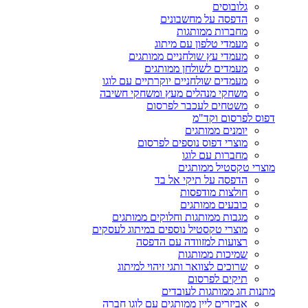
גלובוסים
הדפסה על מחשבונים
מחברות ממותגות
מעמדי טלפון עם מיתוג
מעמדי עץ שולחניים ממותגים
מעמדים לשולחן ממותגים
מעמדים שולחניים יוקרתיים עם לוגו
משחקי מנהלים מעץ ומשחקי חשיבה
משטחים לעכבר לפרסום
דפוס לפרסום וקד"מ
יומנים ממותגים
מוצרי דפוס נוספים לפרסום
מחברות עם לוגו
מוצרי טקסטיל ממותגים
הדפסה על תיקי אל בד
חולצות מודפסות
כובעים ממותגים
מגבות ממותגות וחלוקים ממותגים
מוצרי טקסטיל נוספים במיתוג לעסקים
רצועות למזוודה עם הדפסה
שמיכות ממותגות
שרוכים לצוואר ותגי זיהוי למיתוג
תיקים לפרסום
מתנות חג ממותגות לעובדים
אביזרים ליין ממותגים עם לוגו חברה