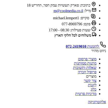
כתובת:
פארק תעשיות עמק חפר, החריש 18
מייל:
m@coolmedia.co.il
סקייפ:
michael.lempert1
פקס:
077-8969796
שעות פעילות:
08:30 - 17:00
משלוחים לכל חלקי הארץ
להזמנות
072-2419010
ניווט מהיר
מוצרי פרסום
מתנות ממותגות
שאלות ותשובות
פרופיל חברה
מוצרים
צור קשר
לִקְנוֹת
בלוג
מדיניות פרטית
אלקטרוניקה