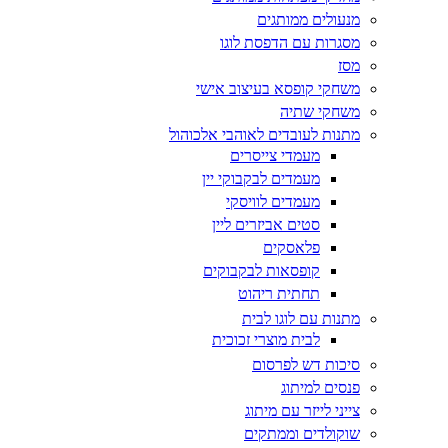
מנעולים ממותגים
מסגרות עם הדפסת לוגו
מסז
משחקי קופסא בעיצוב אישי
משחקי שתיה
מתנות לעובדים לאוהבי אלכוהול
מעמדי צייסרים
מעמדים לבקבוקי יין
מעמדים לוויסקי
סטים אביזרים ליין
פלאסקים
קופסאות לבקבוקים
תחתית ריהוט
מתנות עם לוגו לבית
לבית מוצרי זכוכית
סיכות דש לפרסום
פנסים למיתוג
צייני לייזר עם מיתוג
שוקולדים וממתקים