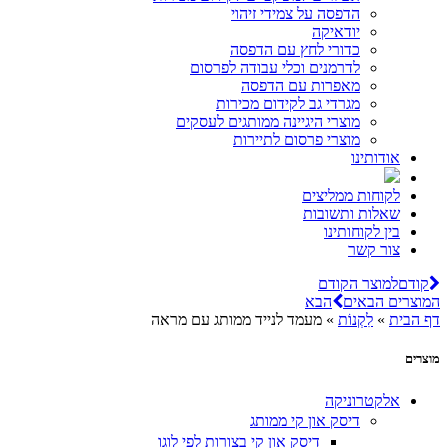
הדפסה על צמידי זיהוי
יודאיקה
כדורי לחץ עם הדפסה
לדרמנים וכלי עבודה לפרסום
מאפרות עם הדפסה
מגרדי גב לקידום מכירות
מוצרי היגיינה ממותגים לעסקים
מוצרי פרסום לתיירות
אודותינו
לקוחות ממליצים
שאלות ותשובות
בין לקוחותינו
צור קשר
קודם
למוצר הקודם
המוצרים הבאים
הבא
דף הבית
»
לִקְנוֹת
»
מעמד לנייד ממותג עם מראה
מוצרים
אלקטרוניקה
דיסק און קי ממותג
דיסק און קי בצורות לפי לוגו