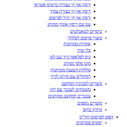
דיסק און קי בצורת כרטיס אשראי
דיסק און קי בצורת צמיד
דיסק און קי רגיל לפרסום
עט עם דיסק אונקי ממותג
כיסויים לטאבלטים
מוצרי פרסום לסלולר
אוזניות ממותגות
בלו טות
כיס לפלאפון נייד עם לוגו
מוט סלפי ממותג
סוללות הטענה ממותגות
רמקולים עם מיתוג לנייד
מוצרים לסביבת המחשב
משטחים לעכבר עם לוגו
עכברים למחשב ממותגים
מוצרים נוספים
מיוזיק בוקס
דפוס לפרסום וקד"מ
יומנים ממותגים