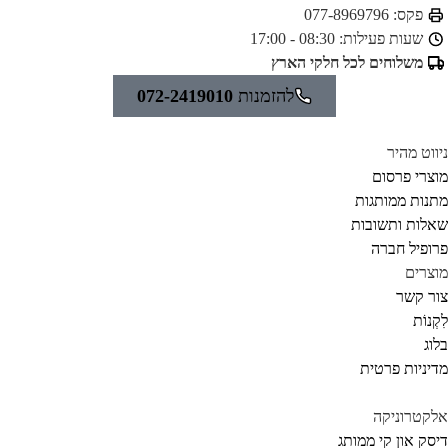
פקס:
077-8969796
שעות פעילות:
08:30 - 17:00
משלוחים לכל חלקי הארץ
להזמנות
072-2419010
ווט מהיר
צרי פרסום
נות ממותגות
לות ותשובות
ופיל חברה
צרים
ר קשר
קְנוֹת
וג
יניות פרטית
קטרוניקה
סק און קי ממותג