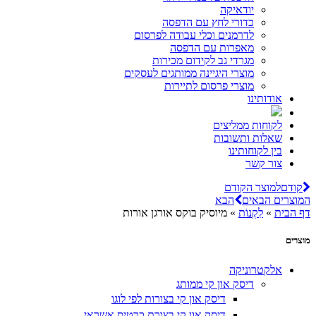
יודאיקה
כדורי לחץ עם הדפסה
לדרמנים וכלי עבודה לפרסום
מאפרות עם הדפסה
מגרדי גב לקידום מכירות
מוצרי היגיינה ממותגים לעסקים
מוצרי פרסום לתיירות
אודותינו
לקוחות ממליצים
שאלות ותשובות
בין לקוחותינו
צור קשר
קודם
למוצר הקודם
המוצרים הבאים
הבא
דף הבית
»
לִקְנוֹת
»
מיוסיק בוקס אורגן אורות
מוצרים
אלקטרוניקה
דיסק און קי ממותג
דיסק און קי בצורות לפי לוגו
דיסק און קי בצורת כרטיס אשראי