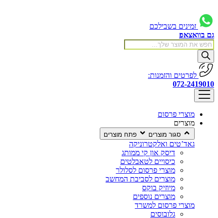
דלג
לתוכן
זמינים בשבילכם
גם בוואצאפ
Products
search
לפרטים והזמנות:
072-2419010
מוצרי פרסום
מוצרים
סגור מוצרים
פתח מוצרים
גאד’טים ואלקטרוניקה
דיסק און קי ממותג
כיסויים לטאבלטים
מוצרי פרסום לסלולר
מוצרים לסביבת המחשב
מיוזיק בוקס
מוצרים נוספים
מוצרי פרסום למשרד
גלובוסים