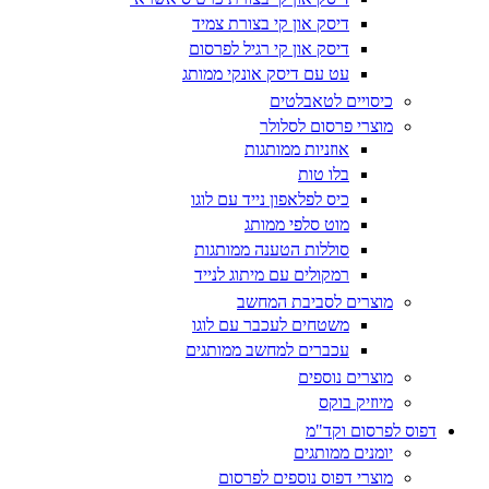
דיסק און קי בצורת צמיד
דיסק און קי רגיל לפרסום
עט עם דיסק אונקי ממותג
כיסויים לטאבלטים
מוצרי פרסום לסלולר
אוזניות ממותגות
בלו טות
כיס לפלאפון נייד עם לוגו
מוט סלפי ממותג
סוללות הטענה ממותגות
רמקולים עם מיתוג לנייד
מוצרים לסביבת המחשב
משטחים לעכבר עם לוגו
עכברים למחשב ממותגים
מוצרים נוספים
מיוזיק בוקס
דפוס לפרסום וקד"מ
יומנים ממותגים
מוצרי דפוס נוספים לפרסום