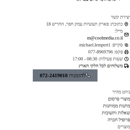
ירת קשר
כתובת:
פארק תעשיות עמק חפר, החריש 18
מייל:
m@coolmedia.co.il
סקייפ:
michael.lempert1
פקס:
077-8969796
שעות פעילות:
08:30 - 17:00
משלוחים לכל חלקי הארץ
להזמנות
072-2419010
ווט מהיר
צרי פרסום
נות ממותגות
לות ותשובות
ופיל חברה
צרים