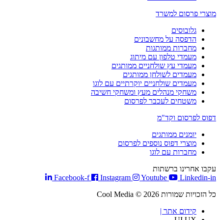
מוצרי פרסום למשרד
גלובוסים
הדפסה על מחשבונים
מחברות ממותגות
מעמדי טלפון עם מיתוג
מעמדי עץ שולחניים ממותגים
מעמדים לשולחן ממותגים
מעמדים שולחניים יוקרתיים עם לוגו
משחקי מנהלים מעץ ומשחקי חשיבה
משטחים לעכבר לפרסום
דפוס לפרסום וקד"מ
יומנים ממותגים
מוצרי דפוס נוספים לפרסום
מחברות עם לוגו
עקבו אחרינו ברשתות
Facebook-f
Instagram
Youtube
Linkedin-in
כל הזכויות שמורות Cool Media © 2026
קידום אתר |
UI UX