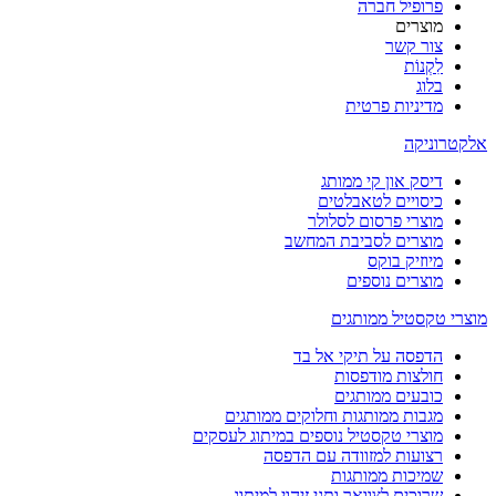
פרופיל חברה
מוצרים
צור קשר
לִקְנוֹת
בלוג
מדיניות פרטית
אלקטרוניקה
דיסק און קי ממותג
כיסויים לטאבלטים
מוצרי פרסום לסלולר
מוצרים לסביבת המחשב
מיוזיק בוקס
מוצרים נוספים
מוצרי טקסטיל ממותגים
הדפסה על תיקי אל בד
חולצות מודפסות
כובעים ממותגים
מגבות ממותגות וחלוקים ממותגים
מוצרי טקסטיל נוספים במיתוג לעסקים
רצועות למזוודה עם הדפסה
שמיכות ממותגות
שרוכים לצוואר ותגי זיהוי למיתוג