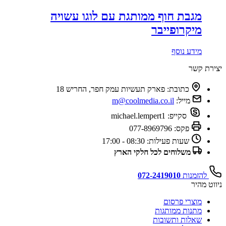
מגבת חוף ממותגת עם לוגו עשויה
מיקרופייבר
מידע נוסף
יצירת קשר
כתובת:
פארק תעשיות עמק חפר, החריש 18
מייל:
m@coolmedia.co.il
סקייפ:
michael.lempert1
פקס:
077-8969796
שעות פעילות:
08:30 - 17:00
משלוחים לכל חלקי הארץ
להזמנות
072-2419010
ניווט מהיר
מוצרי פרסום
מתנות ממותגות
שאלות ותשובות