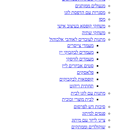
מנעולים ממותגים
מסגרות עם הדפסת לוגו
מסז
משחקי קופסא בעיצוב אישי
משחקי שתיה
מתנות לעובדים לאוהבי אלכוהול
מעמדי צייסרים
מעמדים לבקבוקי יין
מעמדים לוויסקי
סטים אביזרים ליין
פלאסקים
קופסאות לבקבוקים
תחתית ריהוט
מתנות עם לוגו לבית
לבית מוצרי זכוכית
סיכות דש לפרסום
פנסים למיתוג
צייני לייזר עם מיתוג
שוקולדים וממתקים