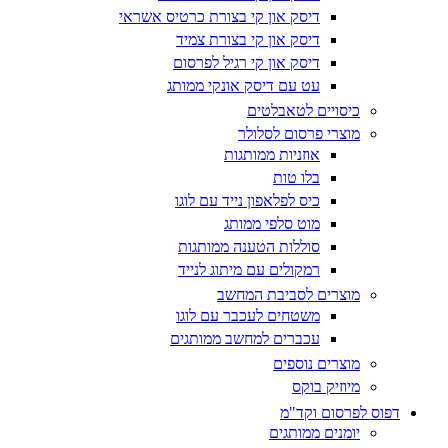
דיסק און קי בצורת כרטיס אשראי
דיסק און קי בצורת צמיד
דיסק און קי רגיל לפרסום
עט עם דיסק אונקי ממותג
כיסויים לטאבלטים
מוצרי פרסום לסלולר
אוזניות ממותגות
בלו טות
כיס לפלאפון נייד עם לוגו
מוט סלפי ממותג
סוללות הטענה ממותגות
רמקולים עם מיתוג לנייד
מוצרים לסביבת המחשב
משטחים לעכבר עם לוגו
עכברים למחשב ממותגים
מוצרים נוספים
מיוזיק בוקס
דפוס לפרסום וקד"מ
יומנים ממותגים