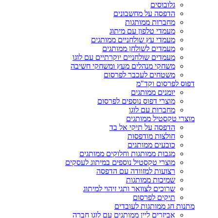
גלובוסים
הדפסה על מחשבונים
מחברות ממותגות
מעמדי טלפון עם מיתוג
מעמדי עץ שולחניים ממותגים
מעמדים לשולחן ממותגים
מעמדים שולחניים יוקרתיים עם לוגו
משחקי מנהלים מעץ ומשחקי חשיבה
משטחים לעכבר לפרסום
דפוס לפרסום וקד"מ
יומנים ממותגים
מוצרי דפוס נוספים לפרסום
מחברות עם לוגו
מוצרי טקסטיל ממותגים
הדפסה על תיקי אל בד
חולצות מודפסות
כובעים ממותגים
מגבות ממותגות וחלוקים ממותגים
מוצרי טקסטיל נוספים במיתוג לעסקים
רצועות למזוודה עם הדפסה
שמיכות ממותגות
שרוכים לצוואר ותגי זיהוי למיתוג
תיקים לפרסום
מתנות חג ממותגות לעובדים
אביזרים ליין ממותגים עם לוגו חברה