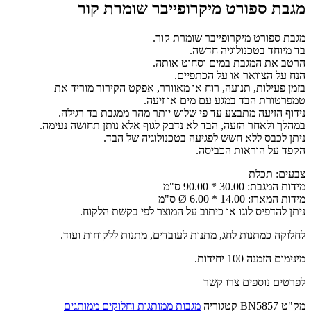
מגבת ספורט מיקרופייבר שומרת קור
מגבת ספורט מיקרופייבר שומרת קור.
בד מיוחד בטכנולוגיה חדשה.
הרטב את המגבת במים וסחוט אותה.
הנח על הצוואר או על הכתפיים.
בזמן פעילות, תנועה, רוח או מאוורר, אפקט הקירור מוריד את
טמפרטורת הבד במגע עם מים או זיעה.
נידוף הזיעה מתבצע עד פי שלוש יותר מהר ממגבת בד רגילה.
במהלך ולאחר הזעה, הבד לא נדבק לגוף אלא נותן תחושה נעימה.
ניתן לכבס ללא חשש לפגיעה בטכנולוגיה של הבד.
הקפד על הוראות הכביסה.
צבעים: תכלת
מידות המגבת: 30.00 * 90.00 ס"מ
מידות המארז: 14.00 * Ø 6.00 ס"מ
ניתן להדפיס לוגו או כיתוב על המוצר לפי בקשת הלקוח.
לחלוקה כמתנות לחג, מתנות לעובדים, מתנות ללקוחות ועוד.
מינימום הזמנה 100 יחידות.
לפרטים נוספים צרו קשר
מק"ט
BN5857
קטגוריה
מגבות ממותגות וחלוקים ממותגים