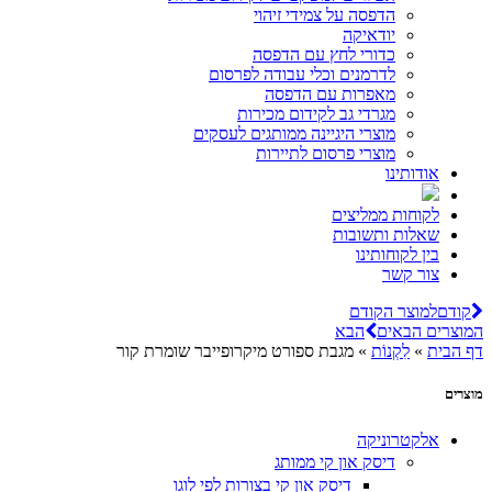
הדפסה על צמידי זיהוי
יודאיקה
כדורי לחץ עם הדפסה
לדרמנים וכלי עבודה לפרסום
מאפרות עם הדפסה
מגרדי גב לקידום מכירות
מוצרי היגיינה ממותגים לעסקים
מוצרי פרסום לתיירות
אודותינו
לקוחות ממליצים
שאלות ותשובות
בין לקוחותינו
צור קשר
קודם
למוצר הקודם
המוצרים הבאים
הבא
דף הבית
»
לִקְנוֹת
»
מגבת ספורט מיקרופייבר שומרת קור
מוצרים
אלקטרוניקה
דיסק און קי ממותג
דיסק און קי בצורות לפי לוגו