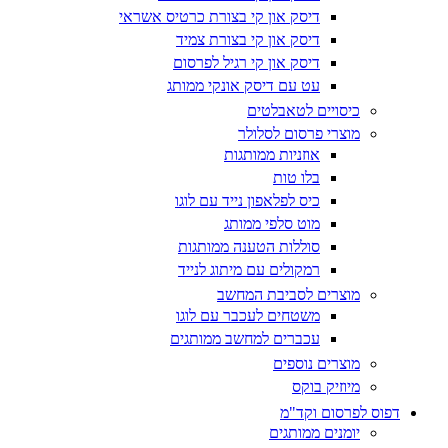
דיסק און קי בצורת כרטיס אשראי
דיסק און קי בצורת צמיד
דיסק און קי רגיל לפרסום
עט עם דיסק אונקי ממותג
כיסויים לטאבלטים
מוצרי פרסום לסלולר
אוזניות ממותגות
בלו טות
כיס לפלאפון נייד עם לוגו
מוט סלפי ממותג
סוללות הטענה ממותגות
רמקולים עם מיתוג לנייד
מוצרים לסביבת המחשב
משטחים לעכבר עם לוגו
עכברים למחשב ממותגים
מוצרים נוספים
מיוזיק בוקס
דפוס לפרסום וקד"מ
יומנים ממותגים