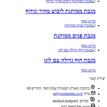
מגבת ממותגת ליבוש מהיר ונידוף
מידע נוסף
מגבת פנים ממותגת
מידע נוסף
מגבת חוף גדולה עם לוגו
מידע נוסף
יצירת קשר
כתובת:
פארק תעשיות עמק חפר, החריש 18
מייל:
m@coolmedia.co.il
סקייפ:
michael.lempert1
פקס:
077-8969796