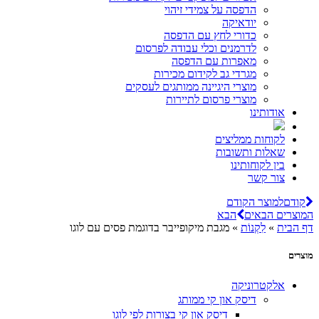
הדפסה על צמידי זיהוי
יודאיקה
כדורי לחץ עם הדפסה
לדרמנים וכלי עבודה לפרסום
מאפרות עם הדפסה
מגרדי גב לקידום מכירות
מוצרי היגיינה ממותגים לעסקים
מוצרי פרסום לתיירות
אודותינו
לקוחות ממליצים
שאלות ותשובות
בין לקוחותינו
צור קשר
קודם
למוצר הקודם
המוצרים הבאים
הבא
דף הבית
»
לִקְנוֹת
»
מגבת מיקופייבר בדוגמת פסים עם לוגו
מוצרים
אלקטרוניקה
דיסק און קי ממותג
דיסק און קי בצורות לפי לוגו