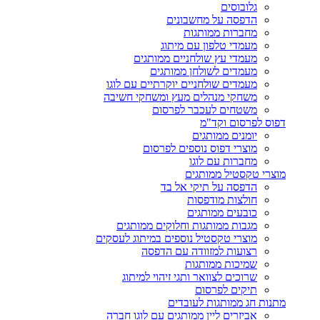
גלובוסים
הדפסה על מחשבונים
מחברות ממותגות
מעמדי טלפון עם מיתוג
מעמדי עץ שולחניים ממותגים
מעמדים לשולחן ממותגים
מעמדים שולחניים יוקרתיים עם לוגו
משחקי מנהלים מעץ ומשחקי חשיבה
משטחים לעכבר לפרסום
דפוס לפרסום וקד"מ
יומנים ממותגים
מוצרי דפוס נוספים לפרסום
מחברות עם לוגו
מוצרי טקסטיל ממותגים
הדפסה על תיקי אל בד
חולצות מודפסות
כובעים ממותגים
מגבות ממותגות וחלוקים ממותגים
מוצרי טקסטיל נוספים במיתוג לעסקים
רצועות למזוודה עם הדפסה
שמיכות ממותגות
שרוכים לצוואר ותגי זיהוי למיתוג
תיקים לפרסום
מתנות חג ממותגות לעובדים
אביזרים ליין ממותגים עם לוגו חברה