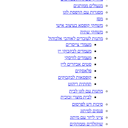
מנעולים ממותגים
מסגרות עם הדפסת לוגו
מסז
משחקי קופסא בעיצוב אישי
משחקי שתיה
מתנות לעובדים לאוהבי אלכוהול
מעמדי צייסרים
מעמדים לבקבוקי יין
מעמדים לוויסקי
סטים אביזרים ליין
פלאסקים
קופסאות לבקבוקים
תחתית ריהוט
מתנות עם לוגו לבית
לבית מוצרי זכוכית
סיכות דש לפרסום
פנסים למיתוג
צייני לייזר עם מיתוג
שוקולדים וממתקים