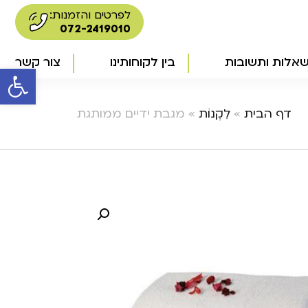
לפרטים והזמנות:
072-2419010
אלות ותשובות
בין לקוחותינו
צור קשר
פתח סרגל 
דף הבית
»
לִקְנוֹת
»
מגבת ידיים ממותגת