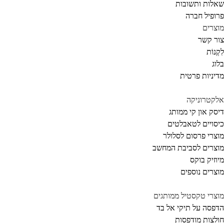
לות ותשובות
ופיל חברה
צרים
ר קשר
קְנוֹת
וג
יניות פרטית
קטרוניקה
סק און קי ממותג
סויים לטאבלטים
צרי פרסום לסלולר
צרים לסביבת המחשב
וזיק בוקס
צרים נוספים
צרי טקסטיל ממותגים
פסה על תיקי אל בד
לצות מודפסות