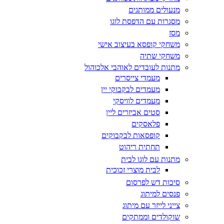
מנעולים ממותגים
מסגרות עם הדפסת לוגו
מסז
משחקי קופסא בעיצוב אישי
משחקי שתיה
מתנות לעובדים לאוהבי אלכוהול
מעמדי צייסרים
מעמדים לבקבוקי יין
מעמדים לוויסקי
סטים אביזרים ליין
פלאסקים
קופסאות לבקבוקים
תחתית ריהוט
מתנות עם לוגו לבית
לבית מוצרי זכוכית
סיכות דש לפרסום
פנסים למיתוג
צייני לייזר עם מיתוג
שוקולדים וממתקים