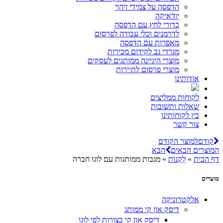
הדפסה על צמידי זיהוי
יודאיקה
כדורי לחץ עם הדפסה
לדרמנים וכלי עבודה לפרסום
מאפרות עם הדפסה
מגרדי גב לקידום מכירות
מוצרי היגיינה ממותגים לעסקים
מוצרי פרסום לתיירות
אודותינו
לקוחות ממליצים
שאלות ותשובות
בין לקוחותינו
צור קשר
קודם
למוצר הקודם
המוצרים הבאים
הבא
דף הבית
»
לִקְנוֹת
»
מגבות ממותגות עם לוגו חברה
מוצרים
אלקטרוניקה
דיסק און קי ממותג
דיסק און קי בצורות לפי לוגו