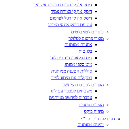
דיסק און קי בצורת כרטיס אשראי
דיסק און קי בצורת צמיד
דיסק און קי רגיל לפרסום
עט עם דיסק אונקי ממותג
כיסויים לטאבלטים
מוצרי פרסום לסלולר
אוזניות ממותגות
בלו טות
כיס לפלאפון נייד עם לוגו
מוט סלפי ממותג
סוללות הטענה ממותגות
רמקולים עם מיתוג לנייד
מוצרים לסביבת המחשב
משטחים לעכבר עם לוגו
עכברים למחשב ממותגים
מוצרים נוספים
מיוזיק בוקס
דפוס לפרסום וקד"מ
יומנים ממותגים