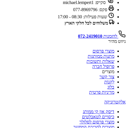
סקייפ:
michael.lempert1
פקס:
077-8969796
שעות פעילות:
08:30 - 17:00
משלוחים לכל חלקי הארץ
להזמנות
072-2419010
ניווט מהיר
מוצרי פרסום
מתנות ממותגות
שאלות ותשובות
פרופיל חברה
מוצרים
צור קשר
לִקְנוֹת
בלוג
מדיניות פרטית
אלקטרוניקה
דיסק און קי ממותג
כיסויים לטאבלטים
מוצרי פרסום לסלולר
מוצרים לסביבת המחשב