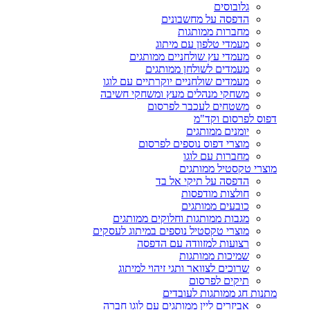
גלובוסים
הדפסה על מחשבונים
מחברות ממותגות
מעמדי טלפון עם מיתוג
מעמדי עץ שולחניים ממותגים
מעמדים לשולחן ממותגים
מעמדים שולחניים יוקרתיים עם לוגו
משחקי מנהלים מעץ ומשחקי חשיבה
משטחים לעכבר לפרסום
דפוס לפרסום וקד"מ
יומנים ממותגים
מוצרי דפוס נוספים לפרסום
מחברות עם לוגו
מוצרי טקסטיל ממותגים
הדפסה על תיקי אל בד
חולצות מודפסות
כובעים ממותגים
מגבות ממותגות וחלוקים ממותגים
מוצרי טקסטיל נוספים במיתוג לעסקים
רצועות למזוודה עם הדפסה
שמיכות ממותגות
שרוכים לצוואר ותגי זיהוי למיתוג
תיקים לפרסום
מתנות חג ממותגות לעובדים
אביזרים ליין ממותגים עם לוגו חברה