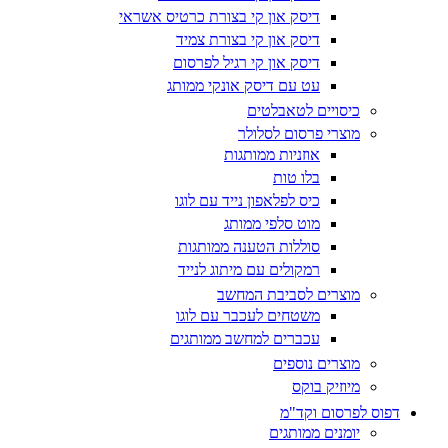
דיסק און קי בצורת כרטיס אשראי
דיסק און קי בצורת צמיד
דיסק און קי רגיל לפרסום
עט עם דיסק אונקי ממותג
כיסויים לטאבלטים
מוצרי פרסום לסלולר
אוזניות ממותגות
בלו טות
כיס לפלאפון נייד עם לוגו
מוט סלפי ממותג
סוללות הטענה ממותגות
רמקולים עם מיתוג לנייד
מוצרים לסביבת המחשב
משטחים לעכבר עם לוגו
עכברים למחשב ממותגים
מוצרים נוספים
מיוזיק בוקס
דפוס לפרסום וקד"מ
יומנים ממותגים