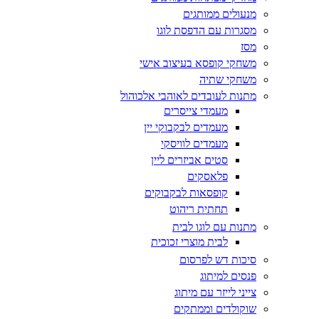
מנעולים ממותגים
מסגרות עם הדפסת לוגו
מסז
משחקי קופסא בעיצוב אישי
משחקי שתיה
מתנות לעובדים לאוהבי אלכוהול
מעמדי צייסרים
מעמדים לבקבוקי יין
מעמדים לוויסקי
סטים אביזרים ליין
פלאסקים
קופסאות לבקבוקים
תחתית ריהוט
מתנות עם לוגו לבית
לבית מוצרי זכוכית
סיכות דש לפרסום
פנסים למיתוג
צייני לייזר עם מיתוג
שוקולדים וממתקים