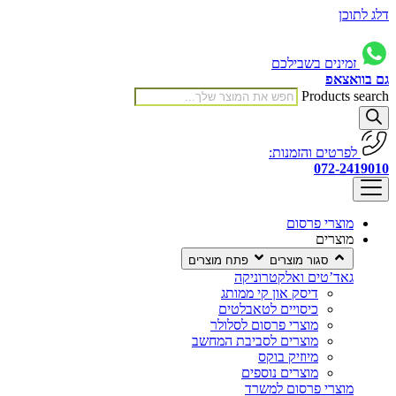
דלג לתוכן
זמינים בשבילכם
גם בוואצאפ
Products search
לפרטים והזמנות:
072-2419010
מוצרי פרסום
מוצרים
סגור מוצרים
פתח מוצרים
גאד’טים ואלקטרוניקה
דיסק און קי ממותג
כיסויים לטאבלטים
מוצרי פרסום לסלולר
מוצרים לסביבת המחשב
מיוזיק בוקס
מוצרים נוספים
מוצרי פרסום למשרד