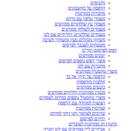
גלובוסים
הדפסה על מחשבונים
מחברות ממותגות
מעמדי טלפון עם מיתוג
מעמדי עץ שולחניים ממותגים
מעמדים לשולחן ממותגים
מעמדים שולחניים יוקרתיים עם לוגו
משחקי מנהלים מעץ ומשחקי חשיבה
משטחים לעכבר לפרסום
דפוס לפרסום וקד"מ
יומנים ממותגים
מוצרי דפוס נוספים לפרסום
מחברות עם לוגו
מוצרי טקסטיל ממותגים
הדפסה על תיקי אל בד
חולצות מודפסות
כובעים ממותגים
מגבות ממותגות וחלוקים ממותגים
מוצרי טקסטיל נוספים במיתוג לעסקים
רצועות למזוודה עם הדפסה
שמיכות ממותגות
שרוכים לצוואר ותגי זיהוי למיתוג
תיקים לפרסום
מתנות חג ממותגות לעובדים
אביזרים ליין ממותגים עם לוגו חברה