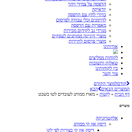
הדפסה על צמידי זיהוי
יודאיקה
כדורי לחץ עם הדפסה
לדרמנים וכלי עבודה לפרסום
מאפרות עם הדפסה
מגרדי גב לקידום מכירות
מוצרי היגיינה ממותגים לעסקים
מוצרי פרסום לתיירות
אודותינו
לקוחות ממליצים
שאלות ותשובות
בין לקוחותינו
צור קשר
קודם
למוצר הקודם
המוצרים הבאים
הבא
דף הבית
»
לִקְנוֹת
»
מארז ממותג לעובדים לטו בשבט
מוצרים
אלקטרוניקה
דיסק און קי ממותג
דיסק און קי בצורות לפי לוגו