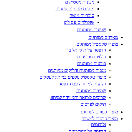
מכונות מסטיקים
מתנות מתוקות נוספות
סוכריות מנטה
שוקולדים עם לוגו
שעונים ממותגים
מארזים ממותגים
מוצרי טקסטיל ממותגים
הדפסה על תיקי אל בד
חולצות מודפסות
כובעים ממותגים
מגבות ממותגות וחלוקים ממותגים
מוצרי טקסטיל נוספים במיתוג לעסקים
רצועות למזוודה עם הדפסה
שמיכות ממותגות
שרוכים לצוואר ותגי זיהוי למיתוג
תיקים לפרסום
מוצרי ספורט לפרסום
מוצרי פרסום למשרד
גלובוסים
הדפסה על מחשבונים