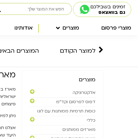
זמינים בשבילכם
גם בוואצאפ
מוצרי פרסום
מוצרים
אודותינו
למוצר הקודם
המוצרים הבאים
מארז 
מוצרים
מארז ביר
אלקטרוניקה
ישראליות
דפוס לפרסום וקד"מ
פיצוחים 
כוסות תרמיות ממותגות עם לוגו
ניתן למית
כללי
אצלנו תמ
מארזים ממותגים
היעד שא