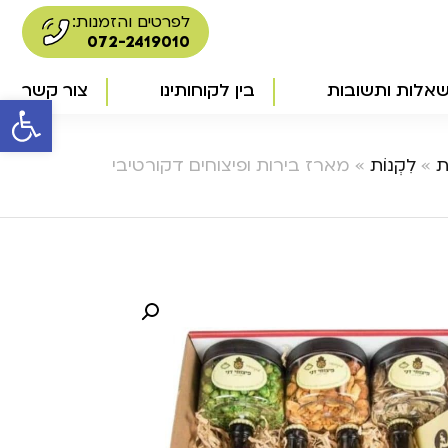
לפרטים והזמנות:
072-2419010
אלות ותשובות
בין לקוחותינו
צור קשר
פתח סרגל 
ת
»
לִקְנוֹת
»
מארז בירות ופיצוחים דקורטיבי