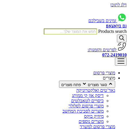
דלג לתוכן
זמינים בשבילכם
גם בוואצאפ
Products search
לפרטים והזמנות:
072-2419010
מוצרי פרסום
מוצרים
סגור מוצרים
פתח מוצרים
גאד’טים ואלקטרוניקה
דיסק און קי ממותג
כיסויים לטאבלטים
מוצרי פרסום לסלולר
מוצרים לסביבת המחשב
מיוזיק בוקס
מוצרים נוספים
מוצרי פרסום למשרד