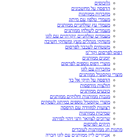
גלובוסים
הדפסה על מחשבונים
מחברות ממותגות
מעמדי טלפון עם מיתוג
מעמדי עץ שולחניים ממותגים
מעמדים לשולחן ממותגים
מעמדים שולחניים יוקרתיים עם לוגו
משחקי מנהלים מעץ ומשחקי חשיבה
משטחים לעכבר לפרסום
דפוס לפרסום וקד"מ
יומנים ממותגים
מוצרי דפוס נוספים לפרסום
מחברות עם לוגו
מוצרי טקסטיל ממותגים
הדפסה על תיקי אל בד
חולצות מודפסות
כובעים ממותגים
מגבות ממותגות וחלוקים ממותגים
מוצרי טקסטיל נוספים במיתוג לעסקים
רצועות למזוודה עם הדפסה
שמיכות ממותגות
שרוכים לצוואר ותגי זיהוי למיתוג
תיקים לפרסום
מתנות חג ממותגות לעובדים
אביזרים ליין ממותגים עם לוגו חברה