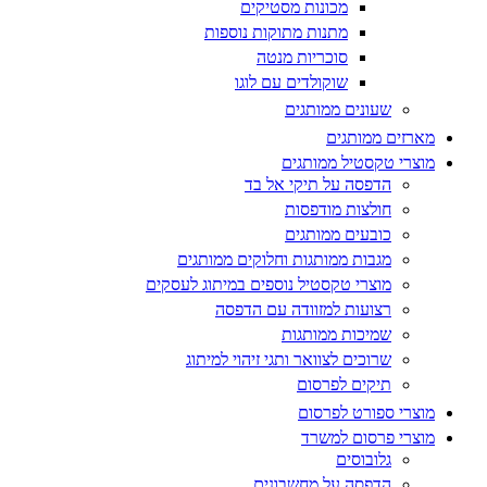
מכונות מסטיקים
מתנות מתוקות נוספות
סוכריות מנטה
שוקולדים עם לוגו
שעונים ממותגים
מארזים ממותגים
מוצרי טקסטיל ממותגים
הדפסה על תיקי אל בד
חולצות מודפסות
כובעים ממותגים
מגבות ממותגות וחלוקים ממותגים
מוצרי טקסטיל נוספים במיתוג לעסקים
רצועות למזוודה עם הדפסה
שמיכות ממותגות
שרוכים לצוואר ותגי זיהוי למיתוג
תיקים לפרסום
מוצרי ספורט לפרסום
מוצרי פרסום למשרד
גלובוסים
הדפסה על מחשבונים