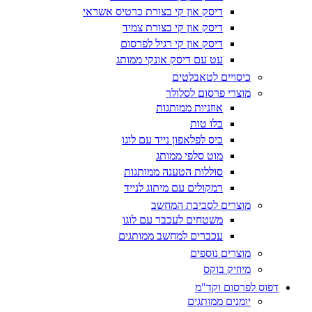
דיסק און קי בצורת כרטיס אשראי
דיסק און קי בצורת צמיד
דיסק און קי רגיל לפרסום
עט עם דיסק אונקי ממותג
כיסויים לטאבלטים
מוצרי פרסום לסלולר
אוזניות ממותגות
בלו טות
כיס לפלאפון נייד עם לוגו
מוט סלפי ממותג
סוללות הטענה ממותגות
רמקולים עם מיתוג לנייד
מוצרים לסביבת המחשב
משטחים לעכבר עם לוגו
עכברים למחשב ממותגים
מוצרים נוספים
מיוזיק בוקס
דפוס לפרסום וקד"מ
יומנים ממותגים