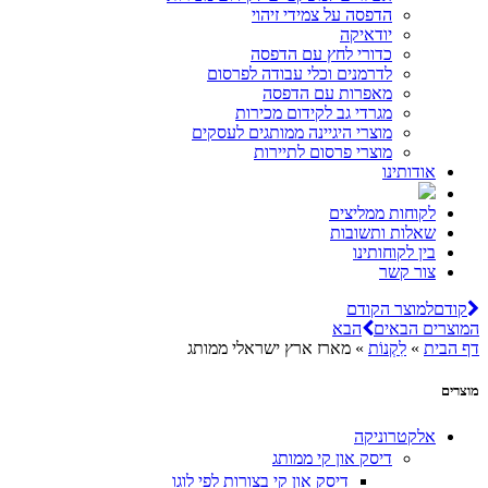
הדפסה על צמידי זיהוי
יודאיקה
כדורי לחץ עם הדפסה
לדרמנים וכלי עבודה לפרסום
מאפרות עם הדפסה
מגרדי גב לקידום מכירות
מוצרי היגיינה ממותגים לעסקים
מוצרי פרסום לתיירות
אודותינו
לקוחות ממליצים
שאלות ותשובות
בין לקוחותינו
צור קשר
קודם
למוצר הקודם
המוצרים הבאים
הבא
דף הבית
»
לִקְנוֹת
»
מארז ארץ ישראלי ממותג
מוצרים
אלקטרוניקה
דיסק און קי ממותג
דיסק און קי בצורות לפי לוגו