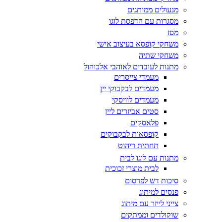
מנעולים ממותגים
מסגרות עם הדפסת לוגו
מסז
משחקי קופסא בעיצוב אישי
משחקי שתיה
מתנות לעובדים לאוהבי אלכוהול
מעמדי צייסרים
מעמדים לבקבוקי יין
מעמדים לוויסקי
סטים אביזרים ליין
פלאסקים
קופסאות לבקבוקים
תחתית ריהוט
מתנות עם לוגו לבית
לבית מוצרי זכוכית
סיכות דש לפרסום
פנסים למיתוג
צייני לייזר עם מיתוג
שוקולדים וממתקים