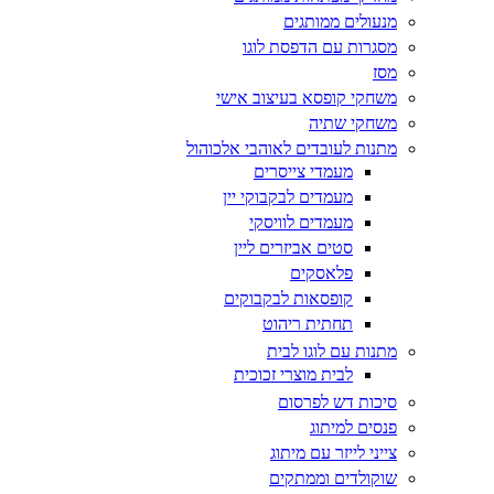
מנעולים ממותגים
מסגרות עם הדפסת לוגו
מסז
משחקי קופסא בעיצוב אישי
משחקי שתיה
מתנות לעובדים לאוהבי אלכוהול
מעמדי צייסרים
מעמדים לבקבוקי יין
מעמדים לוויסקי
סטים אביזרים ליין
פלאסקים
קופסאות לבקבוקים
תחתית ריהוט
מתנות עם לוגו לבית
לבית מוצרי זכוכית
סיכות דש לפרסום
פנסים למיתוג
צייני לייזר עם מיתוג
שוקולדים וממתקים