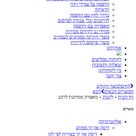
הדפסה על צמידי זיהוי
יודאיקה
כדורי לחץ עם הדפסה
לדרמנים וכלי עבודה לפרסום
מאפרות עם הדפסה
מגרדי גב לקידום מכירות
מוצרי היגיינה ממותגים לעסקים
מוצרי פרסום לתיירות
אודותינו
לקוחות ממליצים
שאלות ותשובות
בין לקוחותינו
צור קשר
קודם
למוצר הקודם
המוצרים הבאים
הבא
דף הבית
»
לִקְנוֹת
»
מאפרה ממותגת לרכב
מוצרים
אלקטרוניקה
דיסק און קי ממותג
דיסק און קי בצורות לפי לוגו