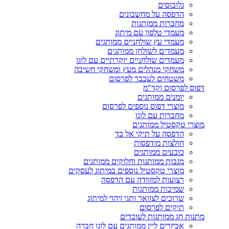
גלובוסים
הדפסה על מחשבונים
מחברות ממותגות
מעמדי טלפון עם מיתוג
מעמדי עץ שולחניים ממותגים
מעמדים לשולחן ממותגים
מעמדים שולחניים יוקרתיים עם לוגו
משחקי מנהלים מעץ ומשחקי חשיבה
משטחים לעכבר לפרסום
דפוס לפרסום וקד"מ
יומנים ממותגים
מוצרי דפוס נוספים לפרסום
מחברות עם לוגו
מוצרי טקסטיל ממותגים
הדפסה על תיקי אל בד
חולצות מודפסות
כובעים ממותגים
מגבות ממותגות וחלוקים ממותגים
מוצרי טקסטיל נוספים במיתוג לעסקים
רצועות למזוודה עם הדפסה
שמיכות ממותגות
שרוכים לצוואר ותגי זיהוי למיתוג
תיקים לפרסום
מתנות חג ממותגות לעובדים
אביזרים ליין ממותגים עם לוגו חברה