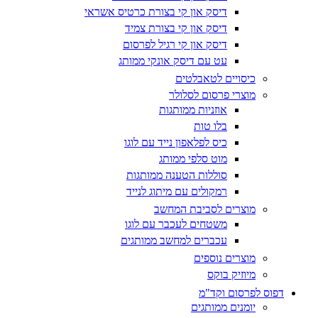
דיסק און קי בצורת כרטיס אשראי
דיסק און קי בצורת צמיד
דיסק און קי רגיל לפרסום
עט עם דיסק אונקי ממותג
כיסויים לטאבלטים
מוצרי פרסום לסלולר
אוזניות ממותגות
בלו טות
כיס לפלאפון נייד עם לוגו
מוט סלפי ממותג
סוללות הטענה ממותגות
רמקולים עם מיתוג לנייד
מוצרים לסביבת המחשב
משטחים לעכבר עם לוגו
עכברים למחשב ממותגים
מוצרים נוספים
מיוזיק בוקס
דפוס לפרסום וקד"מ
יומנים ממותגים