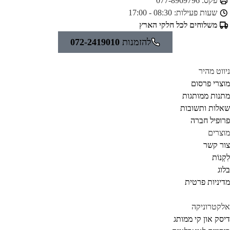
פקס:
077-8969796
שעות פעילות:
08:30 - 17:00
משלוחים לכל חלקי הארץ
להזמנות
072-2419010
ווט מהיר
צרי פרסום
נות ממותגות
לות ותשובות
ופיל חברה
צרים
ר קשר
קְנוֹת
וג
יניות פרטית
קטרוניקה
סק און קי ממותג