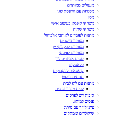
מנעולים ממותגים
מסגרות עם הדפסת לוגו
מסז
משחקי קופסא בעיצוב אישי
משחקי שתיה
מתנות לעובדים לאוהבי אלכוהול
מעמדי צייסרים
מעמדים לבקבוקי יין
מעמדים לוויסקי
סטים אביזרים ליין
פלאסקים
קופסאות לבקבוקים
תחתית ריהוט
מתנות עם לוגו לבית
לבית מוצרי זכוכית
סיכות דש לפרסום
פנסים למיתוג
צייני לייזר עם מיתוג
שוקולדים וממתקים