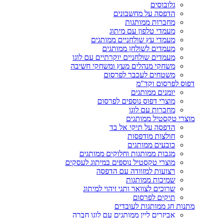
גלובוסים
הדפסה על מחשבונים
מחברות ממותגות
מעמדי טלפון עם מיתוג
מעמדי עץ שולחניים ממותגים
מעמדים לשולחן ממותגים
מעמדים שולחניים יוקרתיים עם לוגו
משחקי מנהלים מעץ ומשחקי חשיבה
משטחים לעכבר לפרסום
דפוס לפרסום וקד"מ
יומנים ממותגים
מוצרי דפוס נוספים לפרסום
מחברות עם לוגו
מוצרי טקסטיל ממותגים
הדפסה על תיקי אל בד
חולצות מודפסות
כובעים ממותגים
מגבות ממותגות וחלוקים ממותגים
מוצרי טקסטיל נוספים במיתוג לעסקים
רצועות למזוודה עם הדפסה
שמיכות ממותגות
שרוכים לצוואר ותגי זיהוי למיתוג
תיקים לפרסום
מתנות חג ממותגות לעובדים
אביזרים ליין ממותגים עם לוגו חברה