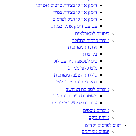
דיסק און קי בצורת כרטיס אשראי
דיסק און קי בצורת צמיד
דיסק און קי רגיל לפרסום
עט עם דיסק אונקי ממותג
כיסויים לטאבלטים
מוצרי פרסום לסלולר
אוזניות ממותגות
בלו טות
כיס לפלאפון נייד עם לוגו
מוט סלפי ממותג
סוללות הטענה ממותגות
רמקולים עם מיתוג לנייד
מוצרים לסביבת המחשב
משטחים לעכבר עם לוגו
עכברים למחשב ממותגים
מוצרים נוספים
מיוזיק בוקס
דפוס לפרסום וקד"מ
יומנים ממותגים