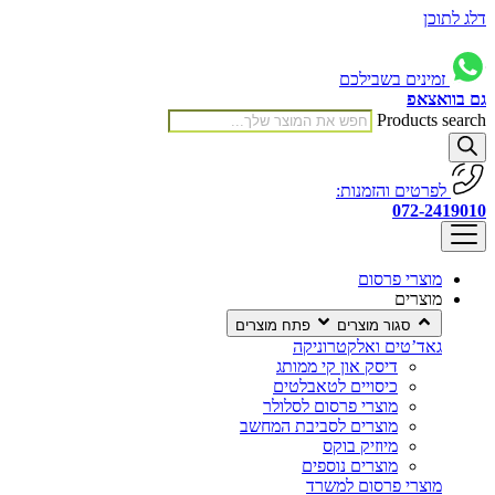
דלג לתוכן
זמינים בשבילכם
גם בוואצאפ
Products search
לפרטים והזמנות:
072-2419010
מוצרי פרסום
מוצרים
סגור מוצרים
פתח מוצרים
גאד’טים ואלקטרוניקה
דיסק און קי ממותג
כיסויים לטאבלטים
מוצרי פרסום לסלולר
מוצרים לסביבת המחשב
מיוזיק בוקס
מוצרים נוספים
מוצרי פרסום למשרד