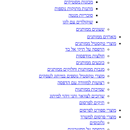
מכונות מסטיקים
מתנות מתוקות נוספות
סוכריות מנטה
שוקולדים עם לוגו
שעונים ממותגים
מארזים ממותגים
מוצרי טקסטיל ממותגים
הדפסה על תיקי אל בד
חולצות מודפסות
כובעים ממותגים
מגבות ממותגות וחלוקים ממותגים
מוצרי טקסטיל נוספים במיתוג לעסקים
רצועות למזוודה עם הדפסה
שמיכות ממותגות
שרוכים לצוואר ותגי זיהוי למיתוג
תיקים לפרסום
מוצרי ספורט לפרסום
מוצרי פרסום למשרד
גלובוסים
הדפסה על מחשבונים