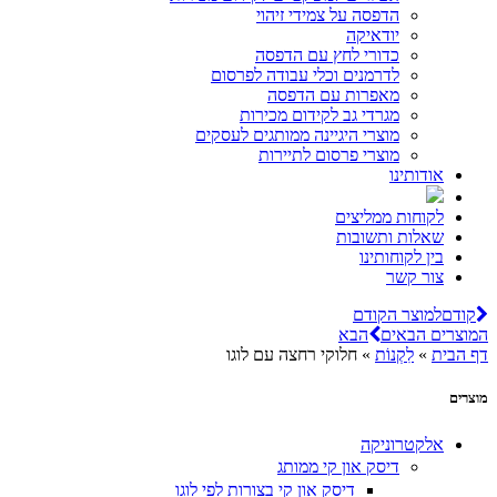
הדפסה על צמידי זיהוי
יודאיקה
כדורי לחץ עם הדפסה
לדרמנים וכלי עבודה לפרסום
מאפרות עם הדפסה
מגרדי גב לקידום מכירות
מוצרי היגיינה ממותגים לעסקים
מוצרי פרסום לתיירות
אודותינו
לקוחות ממליצים
שאלות ותשובות
בין לקוחותינו
צור קשר
קודם
למוצר הקודם
המוצרים הבאים
הבא
דף הבית
»
לִקְנוֹת
»
חלוקי רחצה עם לוגו
מוצרים
אלקטרוניקה
דיסק און קי ממותג
דיסק און קי בצורות לפי לוגו